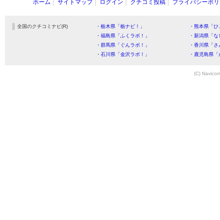
ホーム
サイトマップ
ログイン
クチコミ投稿
プライバシーポリ
全国のクチコミナビ(R)
・栃木県「栃ナビ！」
・熊本県「ひ
・福島県「ふくラボ！」
・新潟県「な
・群馬県「ぐんラボ！」
・香川県「さ
・石川県「金沢ラボ！」
・鹿児島県「
(C) Navicom