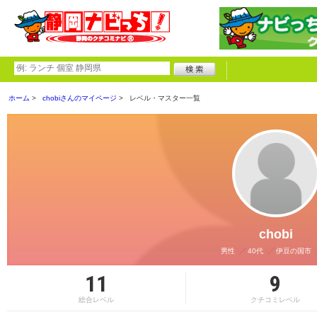
ホーム
chobiさんのマイページ
レベル・マスター一覧
chobi
男性
40代
伊豆の国市
11
9
総合レベル
クチコミレベル