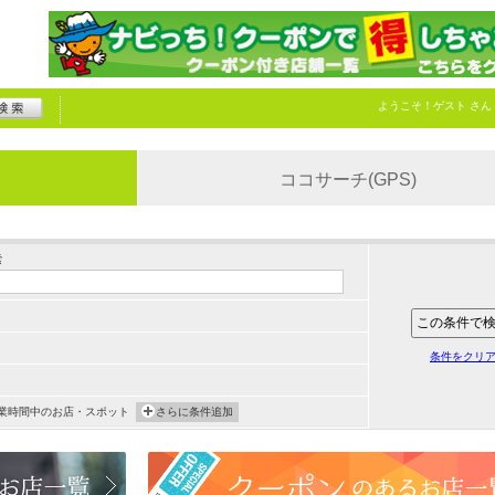
ようこそ！
ゲスト
さん
ココサーチ(GPS)
索
条件をクリ
業時間中のお店・スポット
さらに条件追加