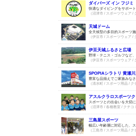
ダイバーズ イン フジミ
快適なダイビングをサポート
（沼津市 / スポーツウェア /
天城ドーム
全天候型の多目的スポーツ施
（伊豆市 / スポーツウェア /
伊豆天城ふるさと広場
野球・テニス・ゴルフなど、
（伊豆市 / スポーツウェア /
SPOPIAシラトリ 黄瀬
豊富な品揃えでご家族みなさ
（清水町 / スポーツ用品 / 
アスルクラロスポーツク
スポーツとの出会いを大切に
（沼津市 / 各種教室 / クチコ
三島屋スポーツ
幅広い年齢層に対応した、ス
（三島市 / スポーツ用品 / 