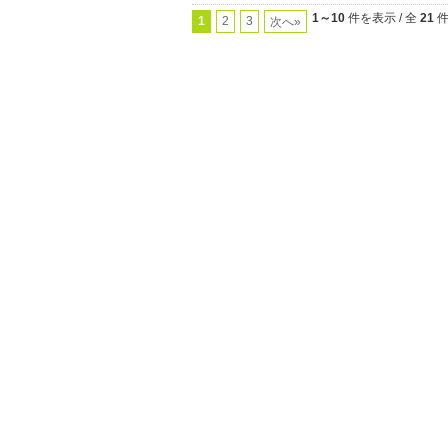
1～10
件を表示 / 全
21
1
2
3
次へ»