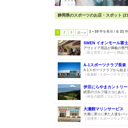
静岡県のスポーツのお店・スポット (21
1～10
件を表示 / 全
21
1
2
3
次へ»
SWEN イオンモール富
アウトドア用品が満載の専門
（富士宮市 / スポーツ用品 /
A-1スポーツクラブ長泉
A-1スポーツクラブから始ま
（長泉町 / スポーツクラブ /
伊豆にらやまカントリー
絶景のゴルフ場ココにあり。
（伊豆の国市 / ゴルフコース
大瀬館マリンサービス
大瀬に潜りに来た人達をバッ
（沼津市 / スポーツウェア /