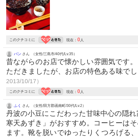
0
このクチコミに
現在：
人
バン
さん （女性/三島市/40代/Lv.35）
昔ながらのお店で懐かしい雰囲気です。
ただきましたが、お店の特色ある味で
2013/10/17）
0
このクチコミに
現在：
人
ふく
さん （女性/田方郡函南町/30代/Lv.2）
丹波の小豆にこだわった甘味中心の隠れ
寒天あずき」がおすすめ。コーヒーはそ
ます。靴を脱いでゆったりくつろげる