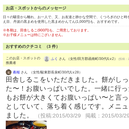
お店・スポットからのメッセージ
日々の騒音から離れ、お一人で、又、お友達と静かな空間で、くつろぎのひと時
え目、丹波の黒まめを使用した黒まめかんてん(1,000円)も、おすすめです。
※冬期は、田舎しるこ(900円)も、ご用意しております。
※お子様メニューは特にございません。
おすすめのクチコミ （
3
件）
このお店・スポットの
ふく
さん （女性/田方郡函南町/30代/Lv.2）
(投稿：2
推薦者
夜桜
さん （女性/駿東郡長泉町/30代/Lv.28）
田舎しるこをいただきました。餅がしっ
た〜！お腹いっぱいでした。一緒に行っ
もお餅が大きくてお腹いっぱい〜と言っ
としていて、落ち着く感じです。メニュ
ました。
（投稿:2015/03/29 掲載：2015/03/2