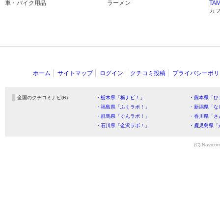
車・バイク用品
ラーメン
TA
カ
ホーム
サイトマップ
ログイン
クチコミ投稿
プライバシーポリ
全国のクチコミナビ(R)
・栃木県「栃ナビ！」
・熊本県「ひ
・福島県「ふくラボ！」
・新潟県「な
・群馬県「ぐんラボ！」
・香川県「さ
・石川県「金沢ラボ！」
・鹿児島県「
(C) Navicom