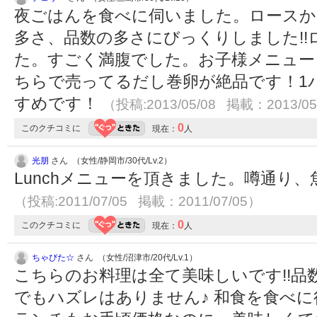
夜ごはんを食べに伺いました。ロースか
多さ、品数の多さにびっくりしました!!
た。すごく満腹でした。お子様メニュー
ちらで売ってるだし巻卵が絶品です！1パ
すめです！
（投稿:2013/05/08 掲載：2013/05
0
このクチコミに
現在：
人
光朋
さん （女性/静岡市/30代/Lv.2）
Lunchメニューを頂きました。噂通り
（投稿:2011/07/05 掲載：2011/07/05）
0
このクチコミに
現在：
人
ちゃぴた☆
さん （女性/沼津市/20代/Lv.1）
こちらのお料理は全て美味しいです!!品
でもハズレはありません♪ 和食を食べ