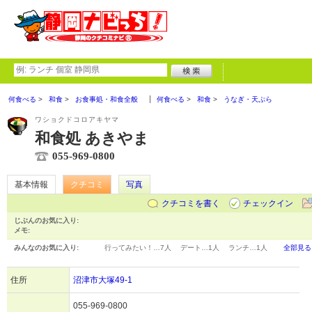
何食べる
和食
お食事処・和食全般
何食べる
和食
うなぎ・天ぷら
ワショクドコロアキヤマ
和食処 あきやま
055-969-0800
基本情報
クチコミ
写真
クチコミを書く
チェックイン
じぶんのお気に入り:
メモ:
みんなのお気に入り:
行ってみたい！…
7人
デート…
1人
ランチ…
1人
全部見る
住所
沼津市大塚49-1
055-969-0800