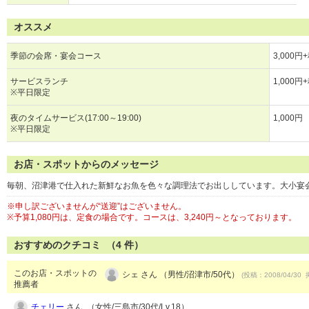
オススメ
季節の会席・宴会コース
3,000円
サービスランチ
1,000円
※平日限定
夜のタイムサービス(17:00～19:00)
1,000円
※平日限定
お店・スポットからのメッセージ
毎朝、沼津港で仕入れた新鮮なお魚を色々な調理法でお出ししています。大小宴
※申し訳ございませんが“送迎”はございません。
※予算1,080円は、定食の場合です。コースは、3,240円～となっております。
おすすめのクチコミ （
4
件）
このお店・スポットの
シェ さん （男性/沼津市/50代）
(投稿：2008/04/30 
推薦者
チェリー
さん （女性/三島市/30代/Lv.18）