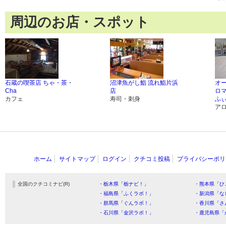
周辺のお店・スポット
石蔵の喫茶店 ちゃ・茶・
沼津魚がし鮨 流れ鮨片浜
オ
Cha
店
ロ
カフェ
寿司・刺身
ふ
ア
ホーム
サイトマップ
ログイン
クチコミ投稿
プライバシーポリ
全国のクチコミナビ(R)
・栃木県「栃ナビ！」
・熊本県「ひ
・福島県「ふくラボ！」
・新潟県「な
・群馬県「ぐんラボ！」
・香川県「さ
・石川県「金沢ラボ！」
・鹿児島県「