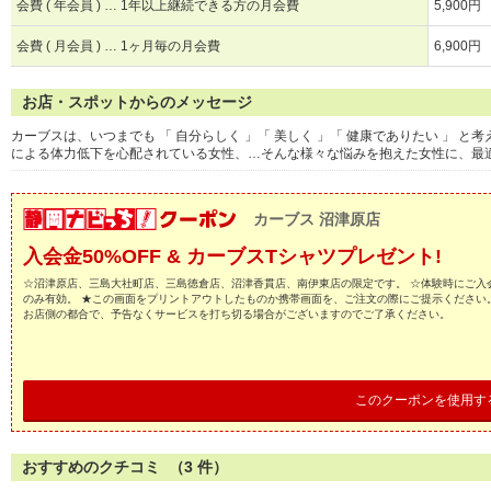
会費 ( 年会員 ) … 1年以上継続できる方の月会費
5,900円
会費 ( 月会員 ) … 1ヶ月毎の月会費
6,900円
お店・スポットからのメッセージ
カーブスは、いつまでも 「 自分らしく 」「 美しく 」「 健康でありたい 」
による体力低下を心配されている女性、…そんな様々な悩みを抱えた女性に、最
カーブス 沼津原店
入会金50%OFF & カーブスTシャツプレゼント!
☆沼津原店、三島大社町店、三島徳倉店、沼津香貫店、南伊東店の限定です。 ☆体験時にご入会
のみ有効。 ★この画面をプリントアウトしたものか携帯画面を、ご注文の際にご提示ください。
お店側の都合で、予告なくサービスを打ち切る場合がございますのでご了承ください。
このクーポンを使用す
おすすめのクチコミ （
3
件）