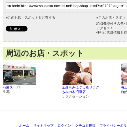
■
このお店・スポットを共有する
■
このお店・スポッ
読取機能付きのモバ
アクセス！
便利に店舗情報を持
周辺のお店・スポット
花園スーパー
全身もみほぐし処リラク
海上
生花
もみの木沼津店
自
リラクゼーション
ホーム
サイトマップ
ログイン
クチコミ投稿
プライバシーポリ