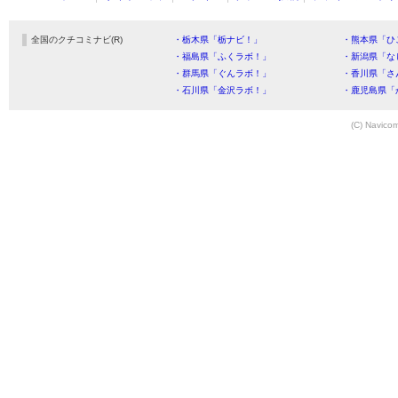
全国のクチコミナビ(R)
・栃木県「栃ナビ！」
・熊本県「ひ
・福島県「ふくラボ！」
・新潟県「な
・群馬県「ぐんラボ！」
・香川県「さ
・石川県「金沢ラボ！」
・鹿児島県「
(C) Navicom