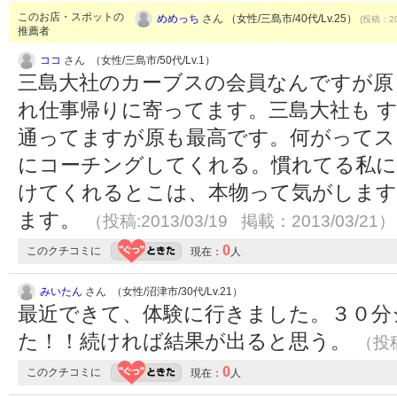
このお店・スポットの
めめっち
さん （女性/三島市/40代/Lv.25）
(投稿：20
推薦者
ココ
さん （女性/三島市/50代/Lv.1）
三島大社のカーブスの会員なんですが原
れ仕事帰りに寄ってます。三島大社も 
通ってますが原も最高です。何がってス
にコーチングしてくれる。慣れてる私に
けてくれるとこは、本物って気がします
ます。
（投稿:2013/03/19 掲載：2013/03/21）
0
このクチコミに
現在：
人
みいたん
さん （女性/沼津市/30代/Lv.21）
最近できて、体験に行きました。３０分
た！！続ければ結果が出ると思う。
（投稿
0
このクチコミに
現在：
人