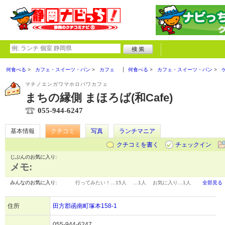
何食べる
カフェ・スイーツ・パン
カフェ
何食べる
カフェ・スイーツ・パン
マチノエンガワマホロバワカフェ
まちの縁側 まほろば(和Cafe)
055-944-6247
基本情報
クチコミ
写真
ランチマニア
クチコミを書く
チェックイン
じぶんのお気に入り:
メモ:
みんなのお気に入り:
行ってみたい！…
15人
…
1人
お気に入り…
1人
全部見る
住所
田方郡函南町塚本158-1
055-944-6247