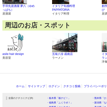
手羽先居酒屋 夢八（ゆめ
イタリア旬感料理
創
っぱち）
PAPPATORIA
び
居酒屋
イタリア料理
居
周辺のお店・スポット
asile hair design
五味八珍 函南店
イ
美容室
ラーメン
ラン
洋
ホーム
サイトマップ
ログイン
クチコミ投稿
プライバシーポリ
全国のクチコミナビ(R)
・栃木県「栃ナビ！」
・熊本県「ひ
・福島県「ふくラボ！」
・新潟県「な