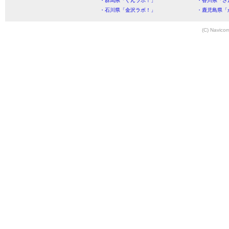
・群馬県「ぐんラボ！」
・香川県「さ
・石川県「金沢ラボ！」
・鹿児島県「
(C) Navicom