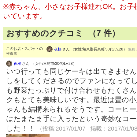
※赤ちゃん、小さなお子様連れOK。お子
いています。
おすすめのクチコミ （
7
件）
このお店・スポットの
夜桜
さん （女性/駿東郡長泉町/30代/Lv.28）
(投稿：
推薦者
夜桜
さん （女性/三島市/30代/Lv.28）
いつ行っても同じケーキは出てきません
しをしてくださるのでファンになって
も野菜たっぷりで付け合わせもたくさん
クもとても美味しいです。最近は畳の小
ゃんも結構来られるそうです。コーヒー
はたまたま手に入ったという奇妙なコ
した！！
（投稿:2017/01/07 掲載：2017/01/0