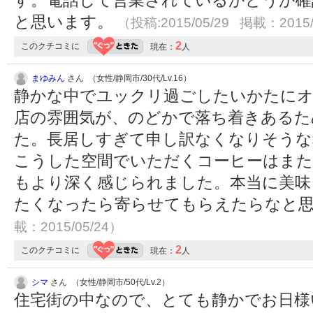
す。電話して営業されているかどうか確
と思います。
（投稿:2015/05/29 掲載：2015/
2
このクチコミに
現在：
人
まゆみん
さん （女性/静岡市/30代/Lv.16）
静かな中でユックリ過ごしたいかたに
店の雰囲気が、のどかで落ち着きあるた
た。長居しすぎて申し訳なくなりそうな
こうした空間でいただくコーヒーはまた
もより深く感じられました。本当に美味
たくなったら寄らせてもらえたらなと
載：2015/05/24）
2
このクチコミに
現在：
人
シマ
さん （女性/静岡市/50代/Lv.2）
住宅街の中なので、とても静かでお日様