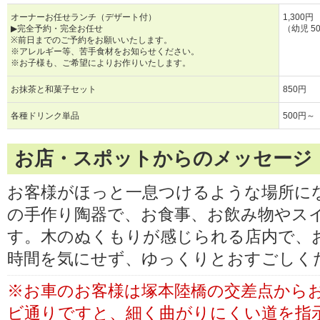
オーナーお任せランチ（デザート付）
1,300円
▶完全予約・完全お任せ
（幼児 5
※前日までのご予約をお願いいたします。
※アレルギー等、苦手食材をお知らせください。
※お子様も、ご希望によりお作りいたします。
お抹茶と和菓子セット
850円
各種ドリンク単品
500円～
お店・スポットからのメッセージ
お客様がほっと一息つけるような場所に
の手作り陶器で、お食事、お飲み物やス
す。木のぬくもりが感じられる店内で、
時間を気にせず、ゆっくりとおすごしく
※お車のお客様は塚本陸橋の交差点から
ビ通りですと、細く曲がりにくい道を指