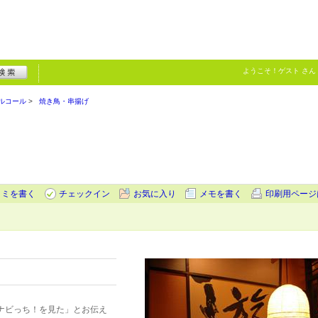
ようこそ！
ゲスト
さん
ルコール
焼き鳥・串揚げ
コミを書く
チェックイン
お気に入り
メモを書く
印刷用ページ
ナビっち！を見た」とお伝え