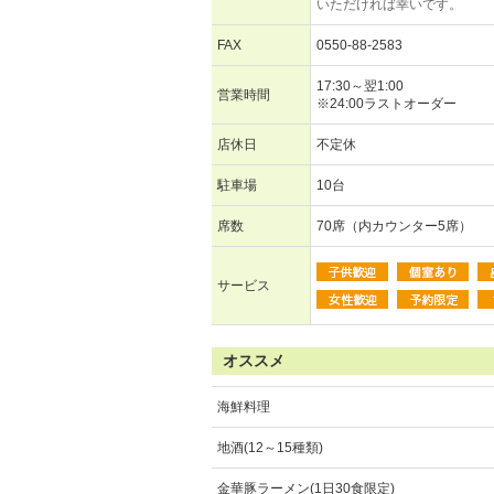
いただければ幸いです。
FAX
0550-88-2583
17:30～翌1:00
営業時間
※24:00ラストオーダー
店休日
不定休
駐車場
10台
席数
70席（内カウンター5席）
サービス
オススメ
海鮮料理
地酒(12～15種類)
金華豚ラーメン(1日30食限定)