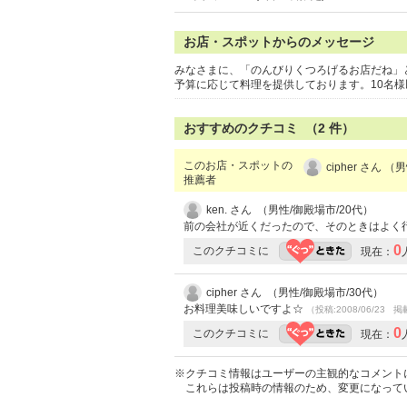
お店・スポットからのメッセージ
みなさまに、「のんびりくつろげるお店だね」
予算に応じて料理を提供しております。10名
おすすめのクチコミ （
2
件）
このお店・スポットの
cipher さん 
推薦者
ken. さん （男性/御殿場市/20代）
前の会社が近くだったので、そのときはよく
0
このクチコミに
現在：
cipher さん （男性/御殿場市/30代）
お料理美味しいですよ☆
（投稿:2008/06/23 掲
0
このクチコミに
現在：
※クチコミ情報はユーザーの主観的なコメント
これらは投稿時の情報のため、変更になって