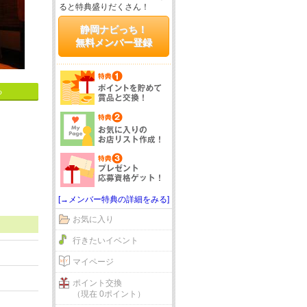
ると特典盛りだくさん！
静岡ナビっち！
無料メンバー登録
る
[→メンバー特典の詳細をみる]
お気に入り
行きたいイベント
マイページ
ポイント交換
（現在 0ポイント）