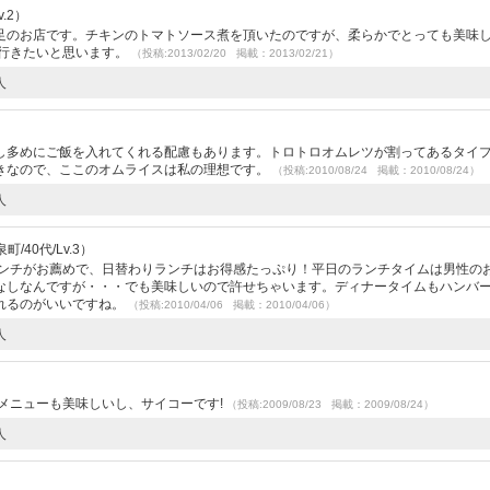
.2）
足のお店です。チキンのトマトソース煮を頂いたのですが、柔らかでとっても美味
た行きたいと思います。
（投稿:2013/02/20 掲載：2013/02/21）
人
し多めにご飯を入れてくれる配慮もあります。トロトロオムレツが割ってあるタイ
きなので、ここのオムライスは私の理想です。
（投稿:2010/08/24 掲載：2010/08/24）
人
/40代/Lv.3）
ランチがお薦めで、日替わりランチはお得感たっぷり！平日のランチタイムは男性の
なしなんですが・・・でも美味しいので許せちゃいます。ディナータイムもハンバ
れるのがいいですね。
（投稿:2010/04/06 掲載：2010/04/06）
人
）
メニューも美味しいし、サイコーです!
（投稿:2009/08/23 掲載：2009/08/24）
人