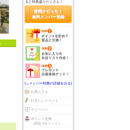
ると特典盛りだくさん！
静岡ナビっち！
無料メンバー登録
る
[→メンバー特典の詳細をみる]
お気に入り
行きたいイベント
マイページ
ポイント交換
（現在 0ポイント）