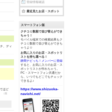
登録情報確認
最近見たお店・スポット
スマートフォン版
クチコミ数順で並び替えができ
ちゃう！
モバイル端末での検索結果もク
チコミ数順で並び替えができち
ンチ、ディ
ゃうよ☆
お気に入りのお店・スポットリ
ストを持ち運べる！
静岡ナビっち！メンバーに登録
すると、お気に入りのお店・ス
ポットリストが作れちゃう。
PC・スマートフォン共通だか
ら、いつでもどこでもチェック
できるよ♪
https://www.shizuoka-
てほど
。
navichi.net/
（投