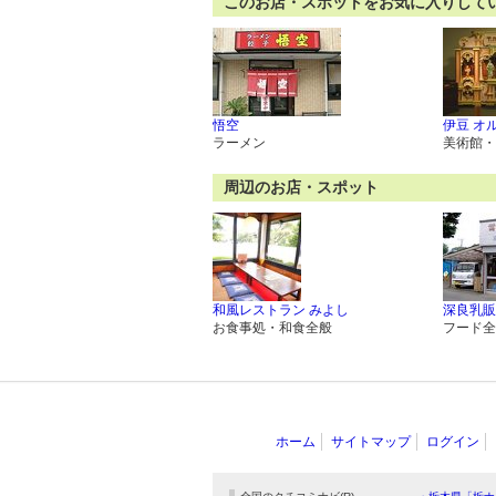
このお店・スポットをお気に入りして
悟空
伊豆 オ
ラーメン
美術館・
周辺のお店・スポット
和風レストラン みよし
深良乳販
お食事処・和食全般
フード全
ホーム
サイトマップ
ログイン