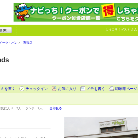
ようこそ！
ゲスト
さん
イーツ・パン
喫茶店
nds
コミを書く
チェックイン
お気に入り
メモを書く
印刷用ページ
お気に入り…
2人
ランチ…
2人
全部見る