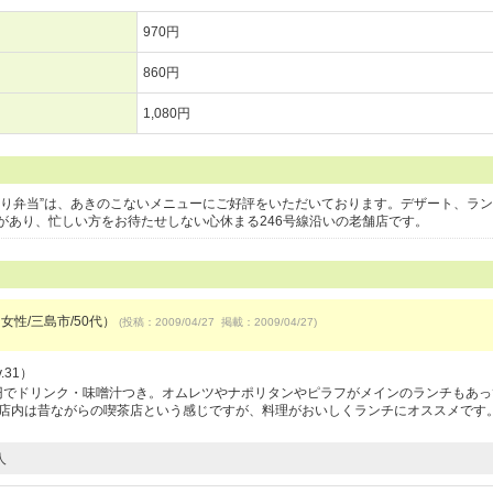
970円
860円
1,080円
替り弁当”は、あきのこないメニューにご好評をいただいております。デザート、ラ
があり、忙しい方をお待たせしない心休まる246号線沿いの老舗店です。
女性/三島市/50代）
(投稿：2009/04/27 掲載：2009/04/27)
.31）
0円でドリンク・味噌汁つき。オムレツやナポリタンやピラフがメインのランチもあっ
気の店内は昔ながらの喫茶店という感じですが、料理がおいしくランチにオススメです
人