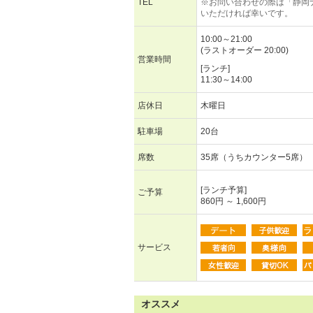
TEL
※お問い合わせの際は「静岡
いただければ幸いです。
10:00～21:00
(ラストオーダー 20:00)
営業時間
[ランチ]
11:30～14:00
店休日
木曜日
駐車場
20台
席数
35席（うちカウンター5席）
[ランチ予算]
ご予算
860円 ～ 1,600円
サービス
オススメ