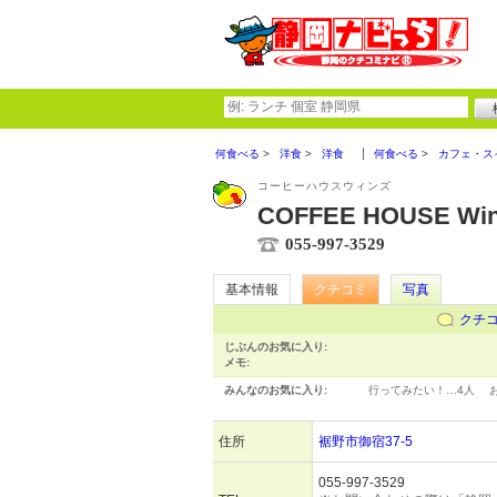
何食べる
洋食
洋食
何食べる
カフェ・ス
コーヒーハウスウィンズ
COFFEE HOUSE Wi
055-997-3529
基本情報
クチコミ
写真
クチ
じぶんのお気に入り:
メモ:
みんなのお気に入り:
行ってみたい！…
4人
住所
裾野市御宿37-5
055-997-3529