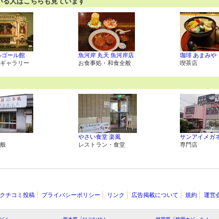
いる人はこちらも見ています
ルゴール館
魚河岸 丸天 魚河岸店
珈琲 あまみや
ギャラリー
お食事処・和食全般
喫茶店
やさい食堂 楽風
サンアイメガネ
般
レストラン・食堂
専門店
クチコミ投稿
プライバシーポリシー
リンク
広告掲載について
規約
運営