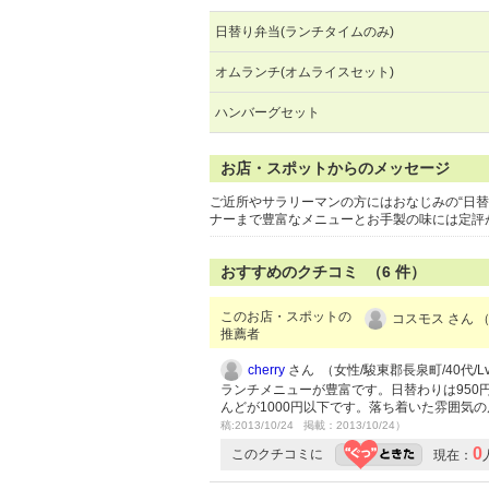
日替り弁当(ランチタイムのみ)
オムランチ(オムライスセット)
ハンバーグセット
お店・スポットからのメッセージ
ご近所やサラリーマンの方にはおなじみの“日
ナーまで豊富なメニューとお手製の味には定評
おすすめのクチコミ （
6
件）
このお店・スポットの
コスモス さん （
推薦者
cherry
さん （女性/駿東郡長泉町/40代/Lv
ランチメニューが豊富です。日替わりは95
んどが1000円以下です。落ち着いた雰囲
稿:2013/10/24 掲載：2013/10/24）
0
このクチコミに
現在：