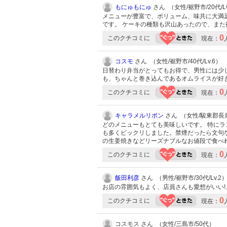
もにゅもにゅ
さん （女性/裾野市/20代/Lv
メニューが豊富で、ボリューム、味共に大満
です。 ケーキの種類も沢山あったので、ま
0
このクチコミに
現在：
コスモ
さん （女性/裾野市/40代/Lv.6）
日替わり弁当がとってもお得で、男性には少
も、ちゃんと巻き込んであるオムライスが好
0
このクチコミに
現在：
キャラメルリボン
さん （女性/駿東郡長泉町
どのメニューもとても美味しいです。 特に
も多くビックリしました。禁煙だったら文句
の生姜焼きなどリーズナブルなお値段で食べ
0
このクチコミに
現在：
飯田利彦
さん （男性/裾野市/30代/Lv.2
お店の雰囲気もよく、店員さんも愛想がいい!
0
このクチコミに
現在：
コスモス さん （女性/三島市/50代）