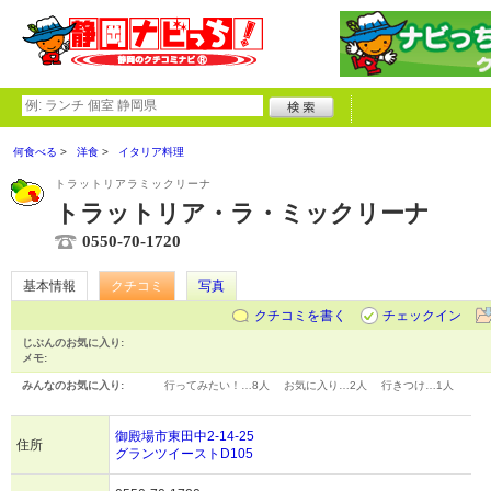
何食べる
洋食
イタリア料理
トラットリアラミックリーナ
トラットリア・ラ・ミックリーナ
0550-70-1720
基本情報
クチコミ
写真
クチコミを書く
チェックイン
じぶんのお気に入り:
メモ:
みんなのお気に入り:
行ってみたい！…
8人
お気に入り…
2人
行きつけ…
1人
御殿場市東田中2-14-25
住所
グランツイーストD105