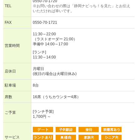
0550-70-1720
TEL
※お問い合わせの際は「静岡ナビっち！を見た」とお伝え
いただければ幸いです。
FAX
0550-70-1721
11:30～22:00
（ラストオーダー 21:00）
準備中 14:00～17:00
営業時間
[ランチ]
11:30～14:00
月曜日
店休日
(祝日の場合は火曜日休み)
駐車場
8台
席数
16席（うちカウンター4席）
[ランチ予算]
ご予算
1,700円 ～
サービス