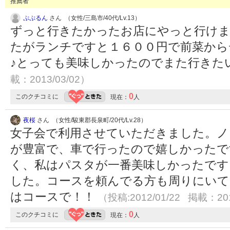
推薦者
ぷぷるん
さん （女性/三島市/40代/Lv.13）
ずっと行きたかったお店にやっと行け
たがランチですと１６００円で前菜から
♪とっても美味しかったのでまた行きた
載：2013/03/02）
0
このクチコミに
現在：
人
夜桜
さん （女性/駿東郡長泉町/20代/Lv.28）
女子会で利用させていただきました。ノ
が豊富で、車で行ったので嬉しかったで
く、私はパスタが一番美味しかったです
した。コースを頼んでる方も周りにいて
はコースで！！
（投稿:2012/01/22 掲載：201
0
このクチコミに
現在：
人