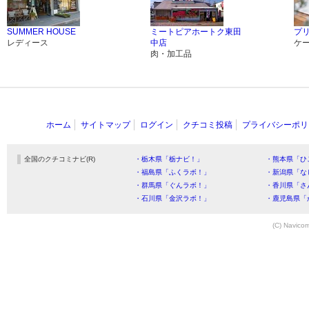
SUMMER HOUSE
ミートピアホートク東田
プリン
レディース
中店
ケ
肉・加工品
ホーム
サイトマップ
ログイン
クチコミ投稿
プライバシーポリ
全国のクチコミナビ(R)
・栃木県「栃ナビ！」
・熊本県「ひ
・福島県「ふくラボ！」
・新潟県「な
・群馬県「ぐんラボ！」
・香川県「さ
・石川県「金沢ラボ！」
・鹿児島県「
(C) Navicom