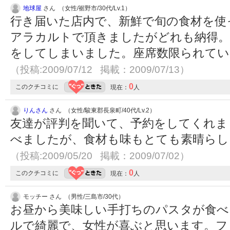
地球屋
さん （女性/裾野市/30代/Lv.1）
行き届いた店内で、新鮮で旬の食材を使
アラカルトで頂きましたがどれも納得。
をしてしまいました。座席数限られてい
（投稿:2009/07/12 掲載：2009/07/13）
0
このクチコミに
現在：
人
りんさん
さん （女性/駿東郡長泉町/40代/Lv.2）
友達が評判を聞いて、予約をしてくれま
べましたが、食材も味もとても素晴らし
（投稿:2009/05/20 掲載：2009/07/02）
0
このクチコミに
現在：
人
モッチー さん （男性/三島市/30代）
お昼から美味しい手打ちのパスタが食べ
ルで綺麗で、女性が喜ぶと思います。フ