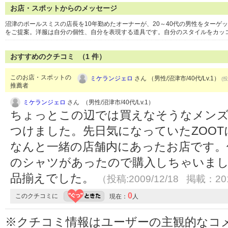
お店・スポットからのメッセージ
沼津のポールスミスの店長を10年勤めたオーナーが、20～40代の男性をター
をご提案。洋服は自分の個性、自分を表現する道具です。自分のスタイルをカッ
おすすめのクチコミ （
1
件）
このお店・スポットの
ミケランジェロ
さん （男性/沼津市/40代/Lv.1）
(投
推薦者
ミケランジェロ
さん （男性/沼津市/40代/Lv.1）
ちょっとこの辺では買えなそうなメン
つけました。先日気になっていたZOO
なんと一緒の店舗内にあったお店です。
のシャツがあったので購入しちゃいま
品揃えでした。
（投稿:2009/12/18 掲載：201
0
このクチコミに
現在：
人
※クチコミ情報はユーザーの主観的なコ