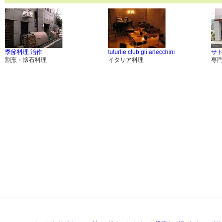
季節料理 治作
tuturlie club gli arlecchini
サ
割烹・懐石料理
イタリア料理
専