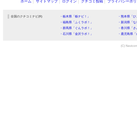
ホーム
サイトマップ
ログイン
クチコミ投稿
プライバシーポリ
全国のクチコミナビ(R)
・栃木県「栃ナビ！」
・熊本県「ひ
・福島県「ふくラボ！」
・新潟県「な
・群馬県「ぐんラボ！」
・香川県「さ
・石川県「金沢ラボ！」
・鹿児島県「
(C) Navicom