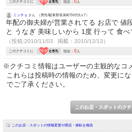
0
このクチコミに
現在：
人
ミンチョ
さん （男性/駿東郡長泉町/50代/Lv.7）
年配の御夫婦が営業されてる お店で 値段
と うなぎ 美味しいから 1度 行って 
（投稿:2010/11/03 掲載：2010/12/13）
0
このクチコミに
現在：
人
※クチコミ情報はユーザーの主観的なコ
これらは投稿時の情報のため、変更に
でご了承ください。
このお店・スポットのクチ
このお店・スポットの情報変更や閉店・移転を報告