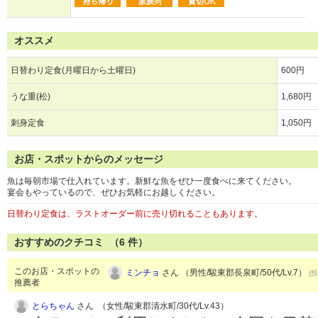
オススメ
日替わり定食(月曜日から土曜日)
600円
うな重(松)
1,680円
刺身定食
1,050円
お店・スポットからのメッセージ
魚は毎朝市場で仕入れています。新鮮な魚をぜひ一度食べに来てください。
宴会もやっているので、ぜひお気軽にお越しください。
日替わり定食は、ラストオーダー前に売り切れることもあります。
おすすめのクチコミ （
6
件）
このお店・スポットの
ミンチョ
さん （男性/駿東郡長泉町/50代/Lv.7）
(投
推薦者
とらちゃん
さん （女性/駿東郡清水町/30代/Lv.43）