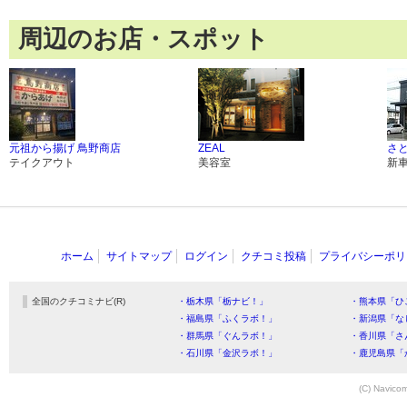
周辺のお店・スポット
元祖から揚げ 鳥野商店
ZEAL
さ
テイクアウト
美容室
新
ホーム
サイトマップ
ログイン
クチコミ投稿
プライバシーポリ
全国のクチコミナビ(R)
・栃木県「栃ナビ！」
・熊本県「ひ
・福島県「ふくラボ！」
・新潟県「な
・群馬県「ぐんラボ！」
・香川県「さ
・石川県「金沢ラボ！」
・鹿児島県「
(C) Navicom