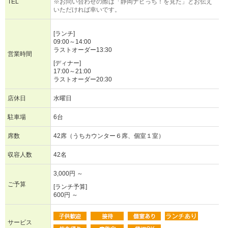
TEL
※お問い合わせの際は「静岡ナビっち！を見た」とお伝え
いただければ幸いです。
[ランチ]
09:00～14:00
ラストオーダー13:30
営業時間
[ディナー]
17:00～21:00
ラストオーダー20:30
店休日
水曜日
駐車場
6台
席数
42席（うちカウンター６席、個室１室）
収容人数
42名
3,000円 ～
ご予算
[ランチ予算]
600円 ～
サービス