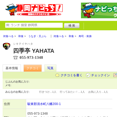
何食べる
和食
うなぎ・天ぷら
何食べる
和食
寿司・刺身
シキテイヤハタ
四季亭 YAHATA
055-973-1348
基本情報
クチコミ
写真
クチコミを書く
チェックイン
じぶんのお気に入り:
メモ:
みんなのお気に入り:
行きつけ…
1人
行ってみたい！…
1人
お気に入り…
1人
住所
駿東郡清水町八幡200-1
055-973-1348