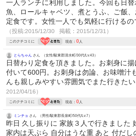
一人ランチに利用しました。今回も日替
魚、ロールキャベツ、煮とうふ、ご飯、
定食です。女性一人でも気軽に行けるの
（投稿:2015/12/30 掲載：2015/12/31）
0
このクチコミに
現在：
人
とらちゃん
さん （女性/駿東郡清水町/30代/Lv.43）
日替わり定食を頂きました。お刺身に揚
付いて600円。お刺身は勿論、お味噌汁
んも親しみやすい雰囲気でまた行きた
2012/04/16）
0
このクチコミに
現在：
人
ミンチョ
さん （男性/駿東郡長泉町/50代/Lv.7）
昨日 久し振りに 家族３人で行きました 
家内は天ぷら 自分はうな重 あと 付だし