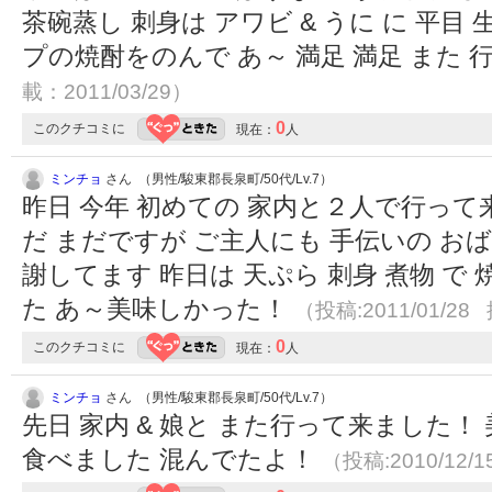
茶碗蒸し 刺身は アワビ & うに に 平
プの焼酎をのんで あ～ 満足 満足 また
載：2011/03/29）
0
このクチコミに
現在：
人
ミンチョ
さん （男性/駿東郡長泉町/50代/Lv.7）
昨日 今年 初めての 家内と２人で行って
だ まだですが ご主人にも 手伝いの お
謝してます 昨日は 天ぷら 刺身 煮物 
た あ～美味しかった！
（投稿:2011/01/28
0
このクチコミに
現在：
人
ミンチョ
さん （男性/駿東郡長泉町/50代/Lv.7）
先日 家内 & 娘と また行って来ました
食べました 混んでたよ！
（投稿:2010/12/