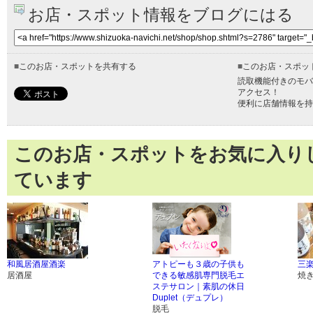
お店・スポット情報をブログにはる
■
このお店・スポットを共有する
■
このお店・スポッ
読取機能付きのモバ
アクセス！
便利に店舗情報を持
このお店・スポットをお気に入り
ています
和風居酒屋酒楽
アトピーも３歳の子供も
三
居酒屋
できる敏感肌専門脱毛エ
焼
ステサロン｜素肌の休日
Duplet（デュプレ）
脱毛