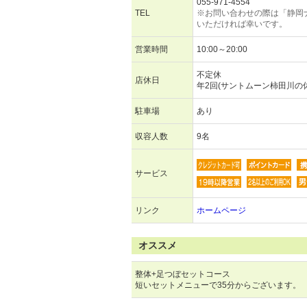
055-971-4554
TEL
※お問い合わせの際は「静岡
いただければ幸いです。
営業時間
10:00～20:00
不定休
店休日
年2回(サントムーン柿田川の
駐車場
あり
収容人数
9名
サービス
リンク
ホームページ
オススメ
整体+足つぼセットコース
短いセットメニューで35分からございます。