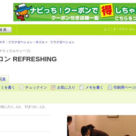
ようこそ！
ゲスト
さん
ステ・リラクゼーション・ネイル
リラクゼーション
ナチュラルウェーブ)
 REFRESHING
写真
コミを書く
チェックイン
お気に入り
メモを書く
印刷用ページ
お気に入り…
1人
行きつけ…
1人