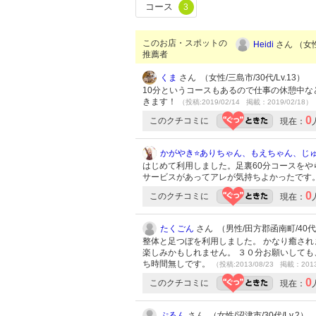
コース
3
このお店・スポットの
Heidi
さん （女性
推薦者
くま
さん （女性/三島市/30代/Lv.13）
10分というコースもあるので仕事の休憩中
きます！
（投稿:2019/02/14 掲載：2019/02/18）
0
このクチコミに
現在：
かがやき⭐️ありちゃん、もえちゃん、じ
はじめて利用しました。足裏60分コースをや
サービスがあってアレが気持ちよかったです
0
このクチコミに
現在：
たくごん
さん （男性/田方郡函南町/40代/
整体と足つぼを利用しました。 かなり癒され
楽しみかもしれません。 ３０分お願いして
ち時間無しです。
（投稿:2013/08/23 掲載：2013
0
このクチコミに
現在：
ぷるん
さん （女性/沼津市/30代/Lv.2）