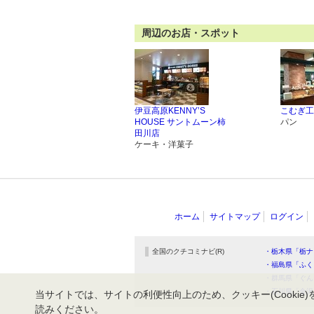
周辺のお店・スポット
伊豆高原KENNY’S
こむぎ工
HOUSE サントムーン柿
パン
田川店
ケーキ・洋菓子
ホーム
サイトマップ
ログイン
全国のクチコミナビ(R)
・栃木県「栃ナ
・福島県「ふく
・群馬県「ぐん
・石川県「金沢
当サイトでは、サイトの利便性向上のため、クッキー(Cookie)
読みください。