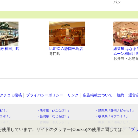
パン
房 柿田川店
LUPICIA 静岡三島店
総菜屋 はなま
専門店
ムーン柿田川
お弁当・お惣
クチコミ投稿
プライバシーポリシー
リンク
広告掲載について
規約
運営
ビ！」
・熊本県「ひごなび！」
・静岡県「静岡ナビっち！」
ラボ！」
・新潟県「なじらぼ！」
・岐阜県「ギフコミ！」
ラボ！」
・香川県「さんラボ！」
・神奈川県「湘南ナビ！」
ラボ！」
・鹿児島県「かごぶら！」
・埼玉県北部地域「彩北なび
を使用しています。サイトのクッキー(Cookie)の使用に関しては、「
プ