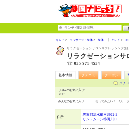
キレイ
マッサージ・整体
整体
キレイ
エ
リラクゼーションサロンリフレッシング(旧
リラクゼーションサロン
055-971-4554
基本情報
クチコミ
クーポン
クチ
じぶんのお気に入り:
メモ:
みんなのお気に入り:
行ってみたい！…
4人
駿東郡清水町玉川61-2
住所
サントムーン柿田川1F