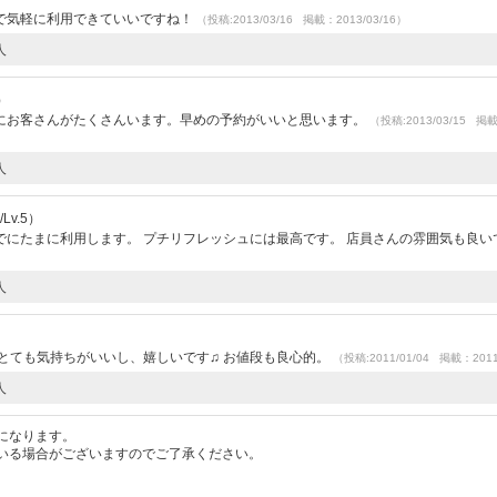
で気軽に利用できていいですね！
（投稿:2013/03/16 掲載：2013/03/16）
人
）
にお客さんがたくさんいます。早めの予約がいいと思います。
（投稿:2013/03/15 掲
人
Lv.5）
にたまに利用します。 プチリフレッシュには最高です。 店員さんの雰囲気も良い
人
とても気持ちがいいし、嬉しいです♫ お値段も良心的。
（投稿:2011/01/04 掲載：2011
人
になります。
いる場合がございますのでご了承ください。