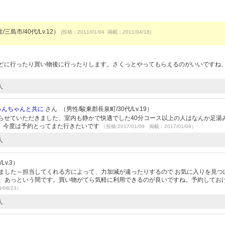
/三島市/40代/Lv.12）
(投稿：2011/01/04 掲載：2011/04/18)
などに行ったり買い物後に行ったりします。さくっとやってもらえるのがいいですね
人
ゅんちゃんと共に
さん （男性/駿東郡長泉町/30代/Lv.19）
らせていただきました、室内も静かで快適でした40分コース以上の人はなんか足湯
。今度は予約とってまた行きたいです
（投稿:2017/01/09 掲載：2017/01/09）
人
Lv.3）
ました～担当してくれる方によって、力加減が違ったりするので お気に入りを見つ
も、あっという間です。買い物がてら気軽に利用できるのが良いですね。予約してお
/08/23）
人