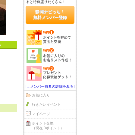
ると特典盛りだくさん！
静岡ナビっち！
無料メンバー登録
る
[→メンバー特典の詳細をみる]
お気に入り
行きたいイベント
マイページ
ポイント交換
（現在 0ポイント）