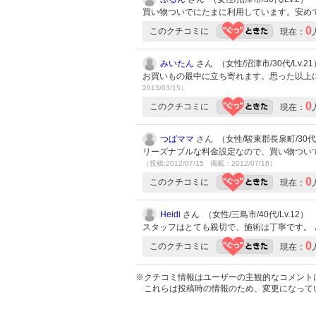
買い物ついでにたまに利用しています。安め
0
このクチコミに
現在：
みいたん
さん （女性/沼津市/30代/Lv.21
お買いもの最中に立ち寄れます。思った以上
2013/03/15）
0
このクチコミに
現在：
つばママ
さん （女性/駿東郡長泉町/30代/
リーズナブルな料金設定なので、買い物ついで
（投稿:2012/07/15 掲載：2012/07/16）
0
このクチコミに
現在：
Heidi
さん （女性/三島市/40代/Lv.12）
スタッフはとても親切で、施術は丁寧です。 
0
このクチコミに
現在：
※クチコミ情報はユーザーの主観的なコメント
これらは投稿時の情報のため、変更になって