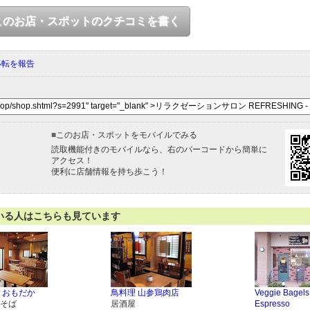
このお店・スポットのクチコミを書く
移転を報告
■
このお店・スポットをモバイルでみる
読取機能付きのモバイルなら、右のバーコードから簡単に
アクセス！
便利に店舗情報を持ち歩こう！
いる人はこちらも見ています
 おもだか
鳥料理 山参鶏肉店
Veggie Bagels
そば
居酒屋
Espresso