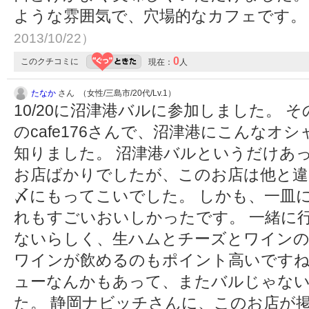
ような雰囲気で、穴場的なカフェです
2013/10/22）
0
このクチコミに
現在：
人
たなか
さん （女性/三島市/20代/Lv.1）
10/20に沼津港バルに参加しました。 
のcafe176さんで、沼津港にこんなオ
知りました。 沼津港バルというだけあ
お店ばかりでしたが、このお店は他と違
〆にもってこいでした。 しかも、一皿
れもすごいおいしかったです。 一緒に
ないらしく、生ハムとチーズとワイン
ワインが飲めるのもポイント高いですね
ューなんかもあって、またバルじゃな
た。 静岡ナビッチさんに、このお店が