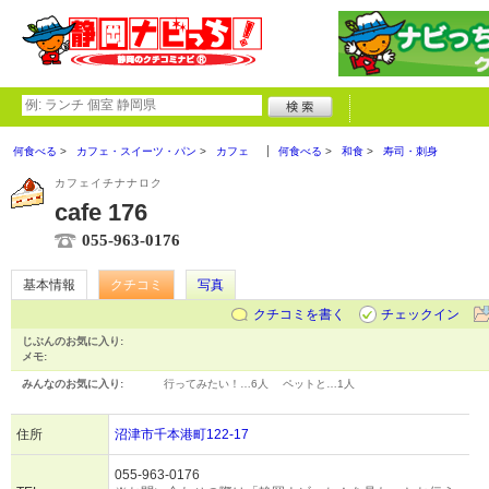
何食べる
カフェ・スイーツ・パン
カフェ
何食べる
和食
寿司・刺身
カフェイチナナロク
cafe 176
055-963-0176
基本情報
クチコミ
写真
クチコミを書く
チェックイン
じぶんのお気に入り:
メモ:
みんなのお気に入り:
行ってみたい！…
6人
ペットと…
1人
住所
沼津市千本港町122-17
055-963-0176