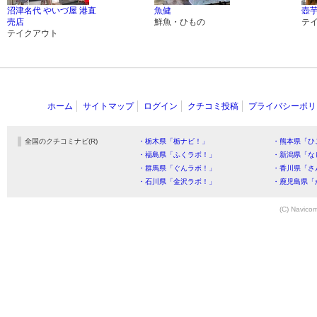
沼津名代 やいづ屋 港直
魚健
壺
売店
鮮魚・ひもの
テ
テイクアウト
ホーム
サイトマップ
ログイン
クチコミ投稿
プライバシーポリ
全国のクチコミナビ(R)
・栃木県「栃ナビ！」
・熊本県「ひ
・福島県「ふくラボ！」
・新潟県「な
・群馬県「ぐんラボ！」
・香川県「さ
・石川県「金沢ラボ！」
・鹿児島県「
(C) Navicom