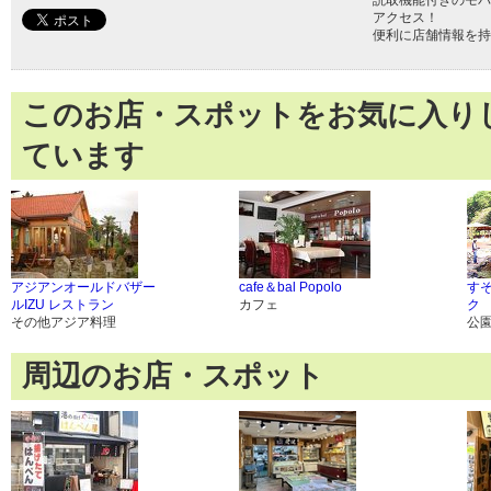
読取機能付きのモバ
アクセス！
便利に店舗情報を持
このお店・スポットをお気に入り
ています
アジアンオールドバザー
cafe＆bal Popolo
す
ルIZU レストラン
カフェ
ク
その他アジア料理
公
周辺のお店・スポット