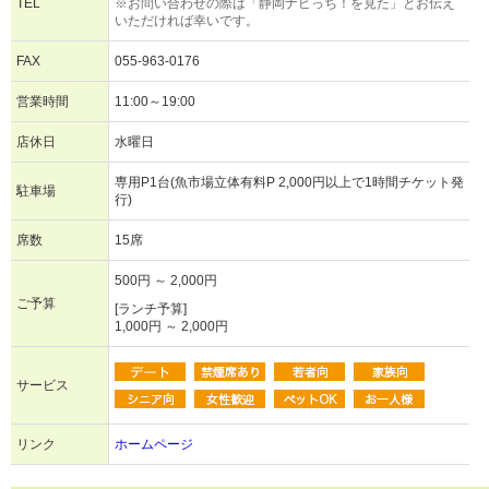
TEL
※お問い合わせの際は「静岡ナビっち！を見た」とお伝え
いただければ幸いです。
FAX
055-963-0176
営業時間
11:00～19:00
店休日
水曜日
専用P1台(魚市場立体有料P 2,000円以上で1時間チケット発
駐車場
行)
席数
15席
500円 ～ 2,000円
ご予算
[ランチ予算]
1,000円 ～ 2,000円
サービス
リンク
ホームページ