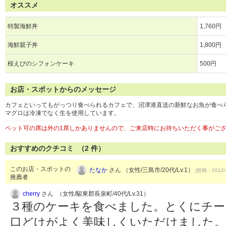
オススメ
特製海鮮丼
1,760円
海鮮親子丼
1,800円
桜えびのシフォンケーキ
500円
お店・スポットからのメッセージ
カフェといってもがっつり食べられるカフェで、沼津港直送の新鮮なお魚が食べ
マグロは冷凍でなく生を使用しています。
ペット可の席は外の1席しかありませんので、ご来店時にお待ちいただく事がご
おすすめのクチコミ （
2
件）
このお店・スポットの
たなか
さん （女性/三島市/20代/Lv.1）
(投稿：2012/
推薦者
cherry
さん （女性/駿東郡長泉町/40代/Lv.31）
３種のケーキを食べました。とくにチー
口どけがよく美味しくいただけました