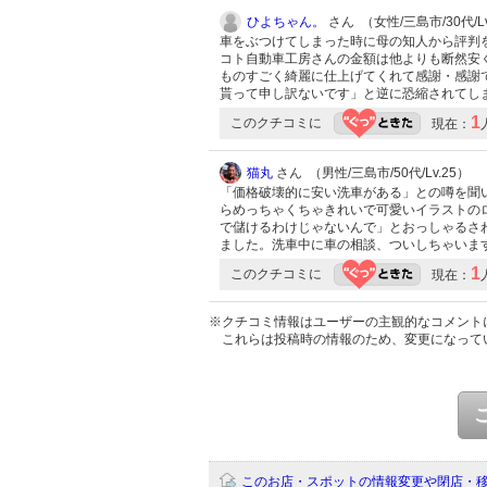
ひよちゃん。
さん （女性/三島市/30代/Lv
車をぶつけてしまった時に母の知人から評判
コト自動車工房さんの金額は他よりも断然安
ものすごく綺麗に仕上げてくれて感謝・感謝
貰って申し訳ないです」と逆に恐縮されてし
1
このクチコミに
現在：
猫丸
さん （男性/三島市/50代/Lv.25）
「価格破壊的に安い洗車がある」との噂を聞
らめっちゃくちゃきれいで可愛いイラストの
で儲けるわけじゃないんで」とおっしゃるさ
ました。洗車中に車の相談、ついしちゃいま
1
このクチコミに
現在：
※クチコミ情報はユーザーの主観的なコメント
これらは投稿時の情報のため、変更になって
このお店・スポットの情報変更や閉店・