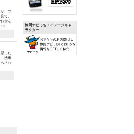
すが、マ
を見て、
でお金を
静岡ナビっち！イメージキャ
6/05）
ラクター
と思った
！「洗車
知らされ