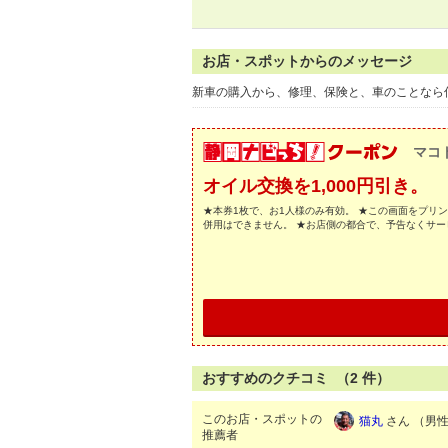
お店・スポットからのメッセージ
新車の購入から、修理、保険と、車のことなら
マコ
オイル交換を1,000円引き。
★本券1枚で、お1人様のみ有効。 ★この画面をプリ
併用はできません。 ★お店側の都合で、予告なくサ
おすすめのクチコミ （
2
件）
このお店・スポットの
猫丸
さん （男性/
推薦者