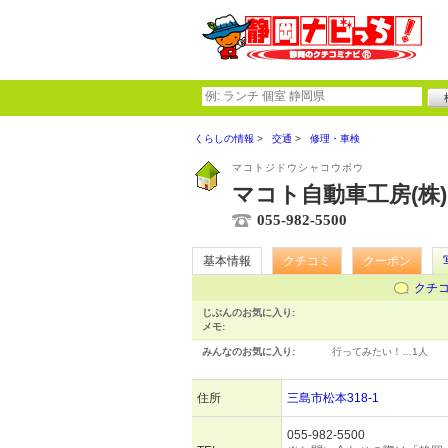
くらしの情報
交通
修理・車検
マコトジドウシャコウボウ
マコト自動車工房(株)
055-982-5500
基本情報
クチコミ
クーポン
クチ
じぶんのお気に入り:
メモ:
みんなのお気に入り:
行ってみたい！…
1人
住所
三島市松本318-1
055-982-5500