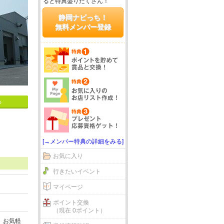
ると特典盛りだくさん！
静岡ナビっち！
無料メンバー登録
る
[→メンバー特典の詳細をみる]
お気に入り
行きたいイベント
マイページ
ポイント交換
（現在 0ポイント）
、お気軽