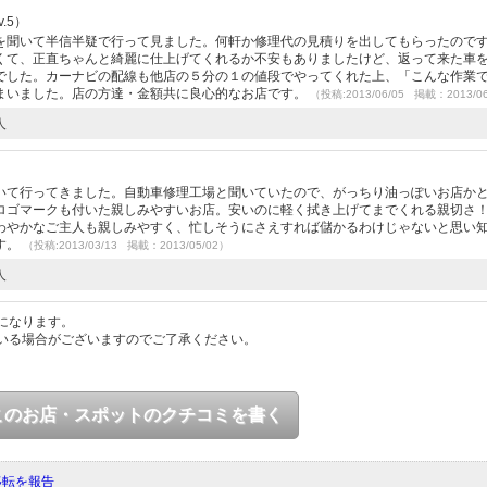
.5）
を聞いて半信半疑で行って見ました。何軒か修理代の見積りを出してもらったので
くて、正直ちゃんと綺麗に仕上げてくれるか不安もありましたけど、返って来た車
でした。カーナビの配線も他店の５分の１の値段でやってくれた上、「こんな作業
まいました。店の方達・金額共に良心的なお店です。
（投稿:2013/06/05 掲載：2013/0
人
いて行ってきました。自動車修理工場と聞いていたので、がっちり油っぽいお店か
ロゴマークも付いた親しみやすいお店。安いのに軽く拭き上げてまでくれる親切さ
わやかなご主人も親しみやすく、忙しそうにさえすれば儲かるわけじゃないと思い
す。
（投稿:2013/03/13 掲載：2013/05/02）
人
になります。
いる場合がございますのでご了承ください。
このお店・スポットのクチコミを書く
移転を報告