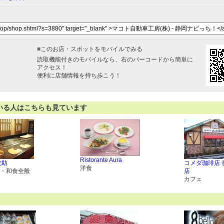
■
このお店・スポットをモバイルでみる
読取機能付きのモバイルなら、右のバーコードから簡単に
アクセス！
便利に店舗情報を持ち歩こう！
いる人はこちらも見ています
Ristorante Aura
佗助
コメダ珈琲店 
洋食
・和食全般
店
カフェ