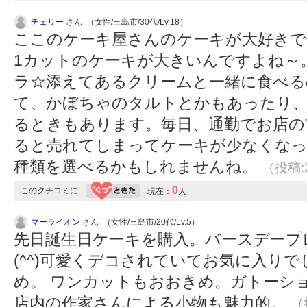
チェリー
さん （女性/三島市/30代/Lv.18）
ここのケーキ屋さんのケーキが大好きで
1カットのケーキが大きいんですよね～
ラ☆添えてあるクリームと一緒に食べる
て、かぼちゃのタルトとかもあったり
るときもあります。毎日、通勤でお店の
ると売れてしまってケーキが少なくな
種類を選べるかもしれませんね。
（投稿:2
0
このクチコミに
現在：
人
マーライオン
さん （女性/三島市/20代/Lv.5）
先日誕生日ケーキを購入。バースデープ
(^^)可愛くデコされていてお気に入りで
め。 ワンカットもおおきめ。ガトーシ
店内の作家さんによる小物も魅力的。
（