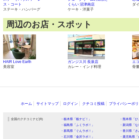
ス・コート
くらい 沼津南店
ダ
ステーキ・ハンバーグ
ケーキ・洋菓子
周辺のお店・スポット
HAIR Love Earth
ガンジス川 長泉店
エ
美容室
カレー・インド料理
骨
ホーム
サイトマップ
ログイン
クチコミ投稿
プライバシーポリ
全国のクチコミナビ(R)
・栃木県「栃ナビ！」
・熊本県「ひ
・福島県「ふくラボ！」
・新潟県「な
・群馬県「ぐんラボ！」
・香川県「さ
・石川県「金沢ラボ！」
・鹿児島県「