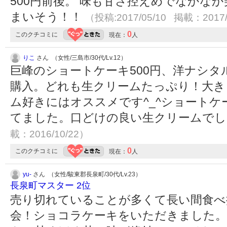
500円前後。 味も甘さ控えめでなかな
まいそう！！
（投稿:2017/05/10 掲載：2017/
0
このクチコミに
現在：
人
りこ
さん （女性/三島市/30代/Lv.12）
巨峰のショートケーキ500円、洋ナシタ
購入。どれも生クリームたっぷり！大き
ム好きにはオススメです^_^ショート
てました。口どけの良い生クリームでした
載：2016/10/22）
0
このクチコミに
現在：
人
yu-
さん （女性/駿東郡長泉町/30代/Lv.23）
長泉町マスター 2位
売り切れていることが多くて長い間食べ
会！ショコラケーキをいただきました。