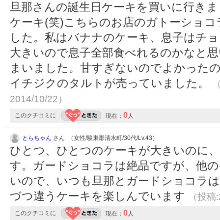
旦那さんの誕生日ケーキを買いに行きま
ケーキ(笑)こちらのお店のガトーショ
した。私はバナナのケーキ、息子はチョ
大きいので息子全部食べれるのかなと思
まいました。甘すぎないのでよかったの
イチジクのタルトが売っていました。
（
2014/10/22）
0
このクチコミに
現在：
人
とらちゃん
さん （女性/駿東郡清水町/30代/Lv.43）
ひとつ、ひとつのケーキが大きいのに
す。ガードショコラは絶品ですが、他の
いので、いつも旦那とガードショコラは
づつ違うケーキを楽しんでいます
（投稿:2
0
このクチコミに
現在：
人