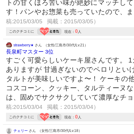
トの甘くほろ苦い味が絶妙にマッチし
す！パンやお惣菜も売っていたので、ま
稿:2015/03/05 掲載：2015/03/05）
0
このクチコミに
現在：
人
strawberry★
さん （女性/三島市/30代/Lv.21）
長泉町マスター 3位
すごく可愛らしいケーキ屋さんです。 
ありますが 甘過ぎないのでペロリとい
タルトが美味しいですよ〜！ ケーキの
コスコーン、クッキー、タルティーヌな
は、固めでサクサクしていて濃厚なチョ
稿:2015/03/04 掲載：2015/03/04）
0
このクチコミに
現在：
人
チェリー
さん （女性/三島市/30代/Lv.18）