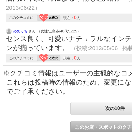
2013/06/22）
0
このクチコミに
現在：
人
めめっち
さん （女性/三島市/40代/Lv.25）
センス良く、可愛いナチュラルなインテ
ンが揃っています。
（投稿:2013/05/06 掲載
0
このクチコミに
現在：
人
※クチコミ情報はユーザーの主観的なコ
これらは投稿時の情報のため、変更に
でご了承ください。
次の10件
このお店・スポットのクチ