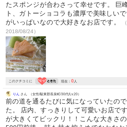
たスポンジが合わさって幸せです。 巨
ト、ガトーショコラも濃厚で美味しいで
がいっぱいなので大好きなお店です。
（
2018/08/24）
0
このクチコミに
現在：
人
りん
さん （女性/駿東郡長泉町/30代/Lv.20）
前の道を通るたびに気になっていたので
た。 店内、すっきりして可愛いお店で
が大きくてビックリ！！こんな大きさの