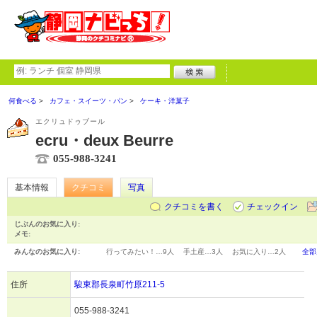
何食べる
カフェ・スイーツ・パン
ケーキ・洋菓子
エクリュドゥブール
ecru・deux Beurre
055-988-3241
基本情報
クチコミ
写真
クチコミを書く
チェックイン
じぶんのお気に入り:
メモ:
みんなのお気に入り:
行ってみたい！…
9人
手土産…
3人
お気に入り…
2人
全部
住所
駿東郡長泉町竹原211-5
055-988-3241