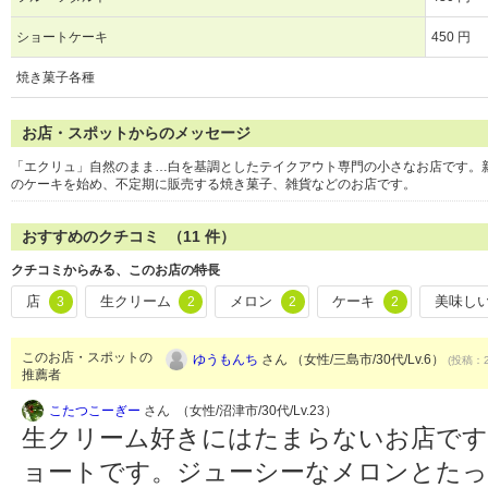
ショートケーキ
450 円
焼き菓子各種
お店・スポットからのメッセージ
「エクリュ」自然のまま…白を基調としたテイクアウト専門の小さなお店です。
のケーキを始め、不定期に販売する焼き菓子、雑貨などのお店です。
おすすめのクチコミ （
11
件）
クチコミからみる、このお店の特長
店
生クリーム
メロン
ケーキ
美味し
3
2
2
2
このお店・スポットの
ゆうもんち
さん （女性/三島市/30代/Lv.6）
(投稿：2
推薦者
こたつこーぎー
さん （女性/沼津市/30代/Lv.23）
生クリーム好きにはたまらないお店です
ョートです。ジューシーなメロンとた