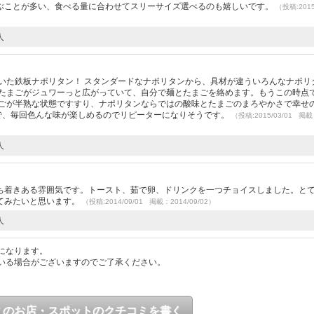
ぶことが多い、食べる量に合わせてスリーサイズ選べるのも嬉しいです。
（投稿:2015
人
いた鉄板ナポリタン！ スタンダードなナポリタンから、具材が違ういろんなナポリ
にたまごがジュワーっと広がっていて、自分で麺とたまごを絡めます。もうこの時点
まごが半熟な状態ですすり、ナポリタンならではの酸味とたまごのまろやかさで幸せ
類豊富で、毎回色んな味が楽しめるのでリピーターになりそうです。
（投稿:2015/03/01 掲
人
ち着きある雰囲気です。トースト、茹で卵、ドリンクを一つチョイスしました。と
てみたいと思います。
（投稿:2014/09/01 掲載：2014/09/02）
人
になります。
いる場合がございますのでご了承ください。
このお店・スポットのクチコミを書く