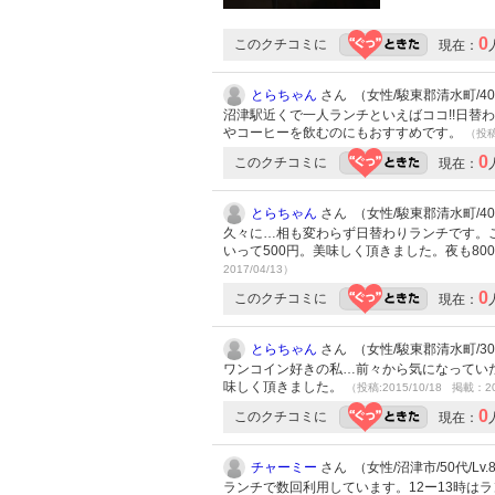
0
このクチコミに
現在：
とらちゃん
さん （女性/駿東郡清水町/40代
沼津駅近くで一人ランチといえばココ!!日替
やコーヒーを飲むのにもおすすめです。
（投稿:
0
このクチコミに
現在：
とらちゃん
さん （女性/駿東郡清水町/40代
久々に…相も変わらず日替わりランチです。
いって500円。美味しく頂きました。夜も8
2017/04/13）
0
このクチコミに
現在：
とらちゃん
さん （女性/駿東郡清水町/30代
ワンコイン好きの私…前々から気になってい
味しく頂きました。
（投稿:2015/10/18 掲載：20
0
このクチコミに
現在：
チャーミー
さん （女性/沼津市/50代/Lv.
ランチで数回利用しています。12ー13時は