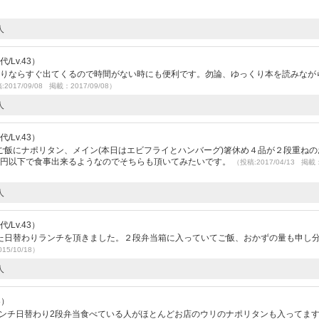
人
/Lv.43）
わりならすぐ出てくるので時間がない時にも便利です。勿論、ゆっくり本を読みなが
2017/09/08 掲載：2017/09/08）
人
/Lv.43）
ご飯にナポリタン、メイン(本日はエビフライとハンバーグ)箸休め４品が２段重ねの
00円以下で食事出来るようなのでそちらも頂いてみたいです。
（投稿:2017/04/13 掲載
人
/Lv.43）
た日替わりランチを頂きました。２段弁当箱に入っていてご飯、おかずの量も申し
15/10/18）
人
8）
ランチ日替わり2段弁当食べている人がほとんどお店のウリのナポリタンも入ってま