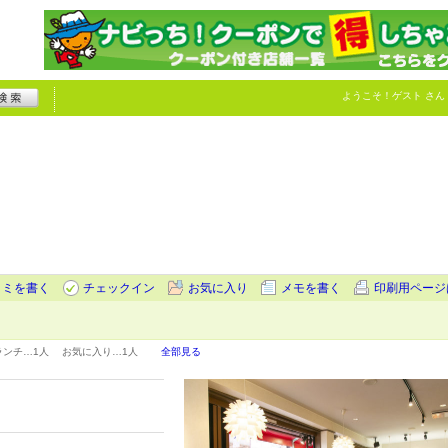
ようこそ！
ゲスト
さん
コミを書く
チェックイン
お気に入り
メモを書く
印刷用ページ
ランチ…
1人
お気に入り…
1人
全部見る