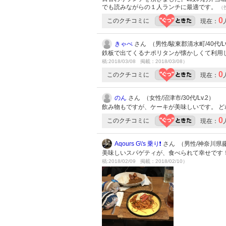
でも読みながらの１人ランチに最適です。
（投
0
このクチコミに
現在：
きゃべ
さん （男性/駿東郡清水町/40代/Lv
鉄板で出てくるナポリタンが懐かしくて利用
稿:2018/03/08 掲載：2018/03/08）
0
このクチコミに
現在：
のん
さん （女性/沼津市/30代/Lv.2）
飲み物もですが、ケーキが美味しいです。 ど
0
このクチコミに
現在：
Aqours G\'s 乗り❗️
さん （男性/神奈川県藤沢
美味しいスパゲティが、食べられて幸せです！
稿:2018/02/09 掲載：2018/02/10）