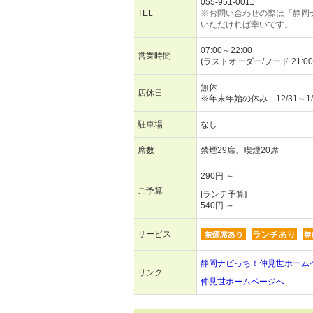
055-951-0011
TEL
※お問い合わせの際は「静岡
いただければ幸いです。
07:00～22:00
営業時間
(ラストオーダー/フード 21:00 
無休
店休日
※年末年始の休み 12/31～1/
駐車場
なし
席数
禁煙29席、喫煙20席
290円 ～
ご予算
[ランチ予算]
540円 ～
サービス
静岡ナビっち！仲見世ホーム
リンク
仲見世ホームページへ