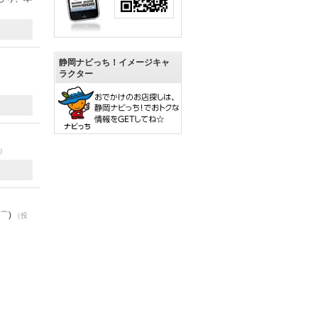
静岡ナビっち！イメージキャ
ラクター
0）
⌒)
（投