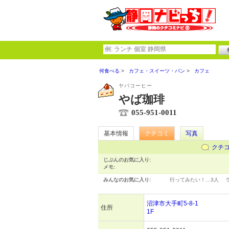
何食べる
カフェ・スイーツ・パン
カフェ
ヤバコーヒー
やば珈琲
055-951-0011
基本情報
クチコミ
写真
クチ
じぶんのお気に入り:
メモ:
みんなのお気に入り:
行ってみたい！…
3人
沼津市大手町5-8-1
住所
1F