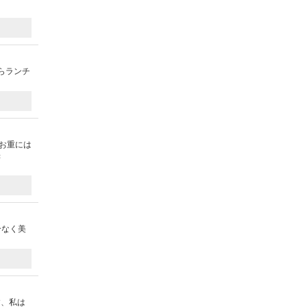
らランチ
お重には
：
分なく美
す、私は