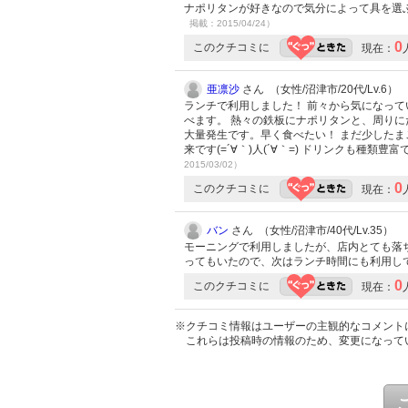
ナポリタンが好きなので気分によって具を選
掲載：2015/04/24）
0
このクチコミに
現在：
亜凛沙
さん （女性/沼津市/20代/Lv.6）
ランチで利用しました！ 前々から気になって
べます。 熱々の鉄板にナポリタンと、周り
大量発生です。早く食べたい！ まだ少した
来です(=´∀｀)人(´∀｀=) ドリンクも種
2015/03/02）
0
このクチコミに
現在：
バン
さん （女性/沼津市/40代/Lv.35）
モーニングで利用しましたが、店内とても落
ってもいたので、次はランチ時間にも利用し
0
このクチコミに
現在：
※クチコミ情報はユーザーの主観的なコメント
これらは投稿時の情報のため、変更になって