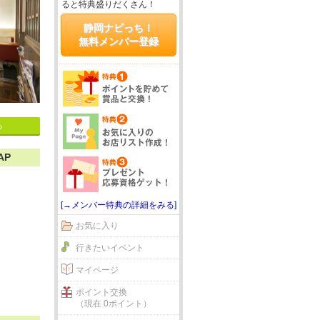
ると特典盛りだくさん！
静岡ナビっち！
無料メンバー登録
る
AP
[→メンバー特典の詳細をみる]
お気に入り
行きたいイベント
マイページ
ポイント交換
（現在 0ポイント）