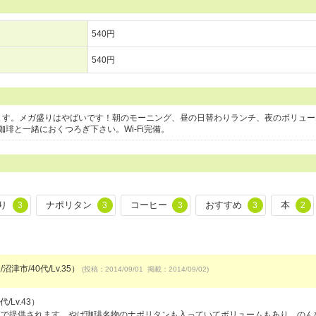
540円
540円
ます。メガ盛りはやばいです！朝のモーニング、昼の日替わりランチ、夜のボリュー
琲と一緒におくつろぎ下さい。Wi-Fi完備。
り
ナポリタン
コーヒー
おすすめ
本
3
3
3
3
2
沼津市/40代/Lv.35）
(投稿：2014/09/01 掲載：2014/09/02)
/Lv.43）
箱で提供されます。やば珈琲名物のナポリタンも入っていてボリュームもあり、のん