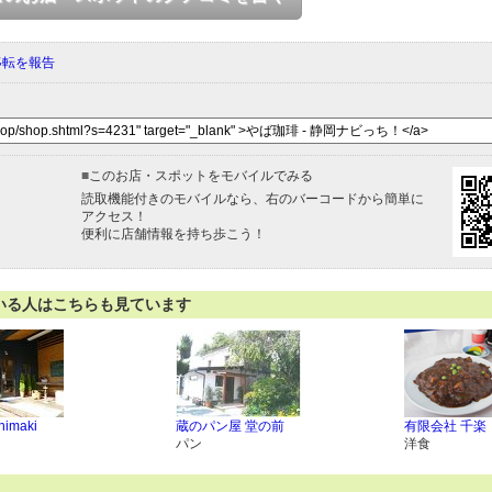
移転を報告
■
このお店・スポットをモバイルでみる
読取機能付きのモバイルなら、右のバーコードから簡単に
アクセス！
便利に店舗情報を持ち歩こう！
いる人はこちらも見ています
himaki
蔵のパン屋 堂の前
有限会社 千楽
パン
洋食