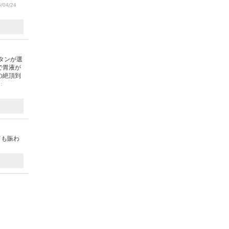
/04/24
タンが選
で胃液が
の絶頂到
載：
ても賑わ