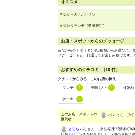
オススメ
昔ながらのナポリタン
日替わりランチ（数量限定）
お店・スポットからのメッセージ
昔ながらのナポリタン他8種類からお選び頂け
ィナーセットと一日通してお楽しみ頂けます。珈
おすすめのクチコミ （
10
件）
クチコミからみる、このお店の特長
ランチ
美味しい
日替わ
4
4
ケーキ
2
このお店・スポットの
バン
さん （女性/
推薦者
とらちゃん
さん （女性/駿東郡清水町/40代
日替わりランチを頂きました。2段のお弁当