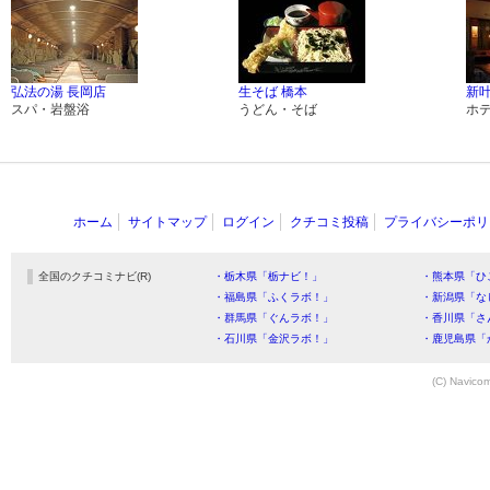
弘法の湯 長岡店
生そば 橋本
新
スパ・岩盤浴
うどん・そば
ホ
ホーム
サイトマップ
ログイン
クチコミ投稿
プライバシーポリ
全国のクチコミナビ(R)
・栃木県「栃ナビ！」
・熊本県「ひ
・福島県「ふくラボ！」
・新潟県「な
・群馬県「ぐんラボ！」
・香川県「さ
・石川県「金沢ラボ！」
・鹿児島県「
(C) Navicom