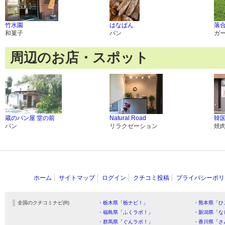
竹水園
はなぱん
落
和菓子
パン
ガ
周辺のお店・スポット
蔵のパン屋 堂の前
Natural Road
韓国
パン
リラクゼーション
焼
ホーム
サイトマップ
ログイン
クチコミ投稿
プライバシーポリ
全国のクチコミナビ(R)
・栃木県「栃ナビ！」
・熊本県「ひ
・福島県「ふくラボ！」
・新潟県「な
・群馬県「ぐんラボ！」
・香川県「さ