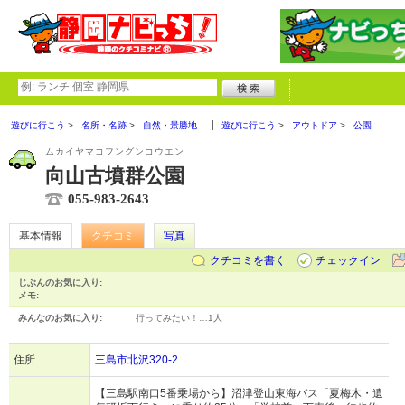
遊びに行こう
名所・名跡
自然・景勝地
遊びに行こう
アウトドア
公園
ムカイヤマコフングンコウエン
向山古墳群公園
055-983-2643
基本情報
クチコミ
写真
クチコミを書く
チェックイン
じぶんのお気に入り:
メモ:
みんなのお気に入り:
行ってみたい！…
1人
住所
三島市北沢320-2
【三島駅南口5番乗場から】沼津登山東海バス「夏梅木・遺