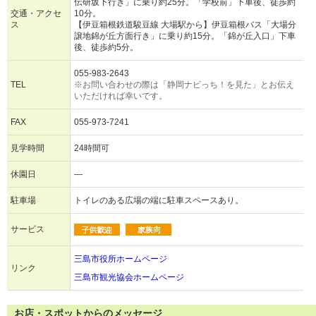
伝研坂下行き」に乗り約25分。「学校前」下車後、徒歩約
交通・アクセ
10分。
ス
【伊豆箱根鉄道駿豆線 大場駅から】伊豆箱根バス「大場分
譲地錦が丘方面行き」に乗り約15分。「錦が丘入口」下車
後、徒歩約5分。
055-983-2643
TEL
※お問い合わせの際は「静岡ナビっち！を見た」とお伝え
いただければ幸いです。
FAX
055-973-7241
見学時間
24時間可
休園日
―
駐車場
トイレのある広場の端に駐車スペースあり。
サービス
三島市役所ホームページ
リンク
三島市観光協会ホームページ
お店・スポットからのメッセージ