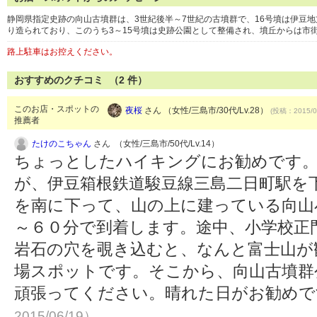
静岡県指定史跡の向山古墳群は、3世紀後半～7世紀の古墳群で、16号墳は伊豆地
り造られており、このうち3～15号墳は史跡公園として整備され、墳丘からは市
路上駐車はお控えください。
おすすめのクチコミ （
2
件）
このお店・スポットの
夜桜
さん （女性/三島市/30代/Lv.28）
(投稿：2015/0
推薦者
たけのこちゃん
さん （女性/三島市/50代/Lv.14）
ちょっとしたハイキングにお勧めです
が、伊豆箱根鉄道駿豆線三島二日町駅を
を南に下って、山の上に建っている向山
～６０分で到着します。途中、小学校正
岩石の穴を覗き込むと、なんと富士山が
場スポットです。そこから、向山古墳群
頑張ってください。晴れた日がお勧め
2015/06/19）