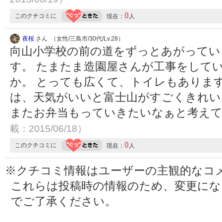
0
このクチコミに
現在：
人
夜桜
さん （女性/三島市/30代/Lv.28）
向山小学校の前の道をずっとあがってい
す。 たまたま造園屋さんが工事をして
か。 とっても広くて、トイレもありま
は、天気がいいと富士山がすごくきれい
またお弁当もっていきたいなぁと考え
載：2015/06/18）
0
このクチコミに
現在：
人
※クチコミ情報はユーザーの主観的なコ
これらは投稿時の情報のため、変更に
でご了承ください。