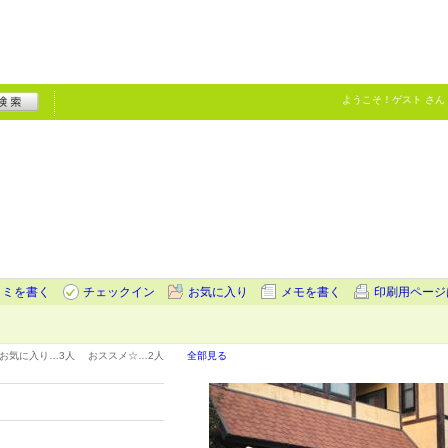
ようこそ！
ゲスト
さん
コミを書く
チェックイン
お気に入り
メモを書く
印刷用ページ
お気に入り…
3人
おススメ☆…
2人
全部見る