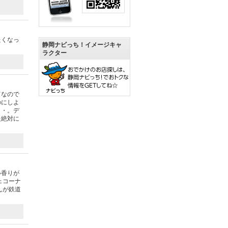
たくなっ
静岡ナビっち！イメージキャ
ラクター
てなので
のにしよ
・・。デ
た絶対に
い香りが
ェコーナ
んが鉄道