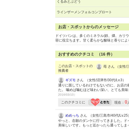
くるみとぶどう
ラインザーメンフォルコンブロート
お店・スポットからのメッセージ
ドイツパンは、多くのミネラル(鉄、燐、カリ
容に役立ちます。甘く柔らかな酸味と香りによ
おすすめのクチコミ （
16
件）
このお店・スポットの
苺 さん （女性/
推薦者
ギズモ
さん （女性/沼津市/30代/Lv.3）
通りに面しているわけでもないのに、お店の
た。 噛めば噛むほど味わい深い、とても美味
2016/03/10）
0
このクチコミに
現在：
めめっち
さん （女性/三島市/40代/Lv.25
やっと、念願のダンケに行ってきました。ド
美味しいです。もっと近かったら通ってしま