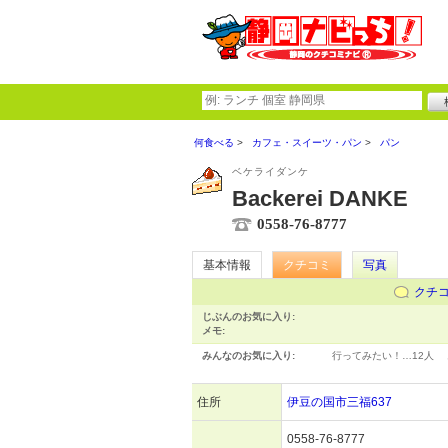
何食べる
カフェ・スイーツ・パン
パン
ベケライダンケ
Backerei DANKE
0558-76-8777
基本情報
クチコミ
写真
クチ
じぶんのお気に入り:
メモ:
みんなのお気に入り:
行ってみたい！…
12人
住所
伊豆の国市三福637
0558-76-8777