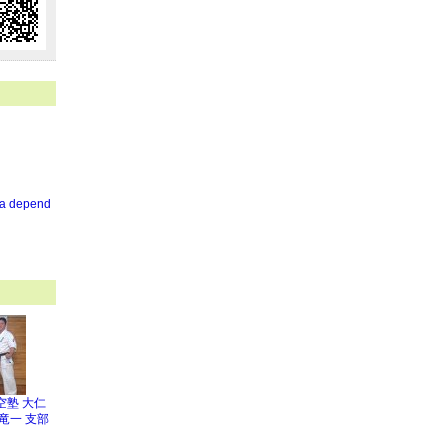
Ca depend
空塾 大仁
竜一 支部