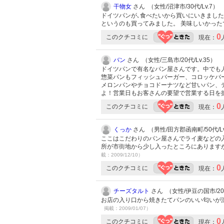
干物女
さん （女性/沼津市/30代/Lv.7）
ドイツパンが､食べたいから買いにいきまし
というのも買ってみました。 美味しいかっ
0
このクチコミに
現在：
バン
さん （女性/三島市/20代/Lv.35）
ドイツパンで有名なパン屋さんです。中でも
惣菜パンもフィッシュバーガー、コロッケバ
メロンパンやチョコドーナツなど甘いパン、
よ！営業日もお客さんの要望で営業する日を
0
このクチコミに
現在：
くっか
さん （男性/田方郡函南町/50代/Lv
ここはこだわりのパン屋さんでライ麦などの
所が市街地から少し入ったところにあります
載：2009/12/10）
0
このクチコミに
現在：
チーズタルト
さん （女性/伊豆の国市/20代
お店の入り口から焼きたてパンのいい匂いが
掲載：2009/01/07）
0
このクチコミに
現在：