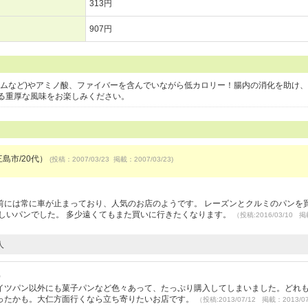
313円
907円
ウムなど)やアミノ酸、ファイバーを含んでいながら低カロリー！腸内の消化を助け
る重厚な風味をお楽しみください。
三島市/20代）
(投稿：2007/03/23 掲載：2007/03/23)
前には常に車が止まっており、人気のお店のようです。 レーズンとクルミのパンを
しいパンでした。 多少遠くてもまた買いに行きたくなります。
（投稿:2016/03/10 
人
）
イツパン以外にも菓子パンなど色々あって、たっぷり購入してしまいました。どれ
ったかも。大仁方面行くなら立ち寄りたいお店です。
（投稿:2013/07/12 掲載：2013/0