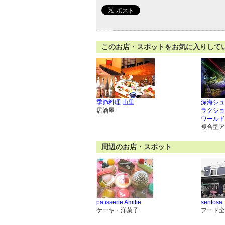
このお店・スポットをお気に入りして
季節料理 山里
深海シュ
居酒屋
ラクショ
ワールド
複合型ア
周辺のお店・スポット
patisserie Amitie
sentosa
ケーキ・洋菓子
フード全