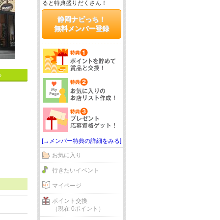
ると特典盛りだくさん！
静岡ナビっち！
無料メンバー登録
る
[→メンバー特典の詳細をみる]
お気に入り
行きたいイベント
マイページ
ポイント交換
（現在 0ポイント）