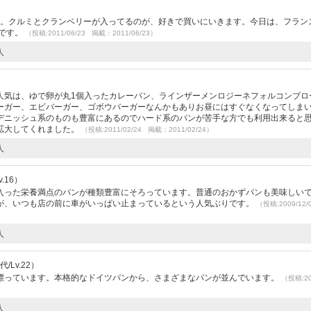
た。クルミとクランベリーが入ってるのが、好きで買いにいきます。今日は、フラン
たです。
（投稿:2011/06/23 掲載：2011/06/23）
人
人気は、ゆで卵が丸1個入ったカレーパン、ラインザーメンロジーネフォルコンブロ
ーガー、エビバーガー、ゴボウバーガーなんかもありお昼にはすぐなくなってしま
デニッシュ系のものも豊富にあるのでハード系のパンが苦手な方でも利用出来ると
拡大してくれました。
（投稿:2011/02/24 掲載：2011/02/24）
人
.16）
入った栄養満点のパンが種類豊富にそろっています。普通のおかずパンも美味しい
が、いつも店の前に車がいっぱい止まっているという人気ぶりです。
（投稿:2009/12
人
/Lv.22）
漂っています。本格的なドイツパンから、さまざまなパンが並んでいます。
（投稿:20
人