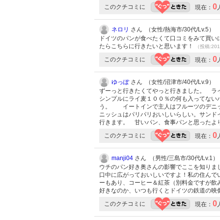
0
このクチコミに
現在：
ネロリ
さん （女性/熱海市/30代/Lv.5）
ドイツのパンが食べたくて口コミをみて買い
たらこちらに行きたいと思います！
（投稿:201
0
このクチコミに
現在：
ゆっぽ
さん （女性/沼津市/40代/Lv.9）
ずーっと行きたくてやっと行きました。 ラ
シンプルにライ麦１００％の何も入ってない
う。 イートインで主人はフルーツのデニッ
ニッシュはパリパリおいしいらしい。サンド
行きます。 甘いパン、食事パンと思ったよ
0
このクチコミに
現在：
manji04
さん （男性/三島市/30代/Lv.1）
ウチのパン好き奥さんの影響でここを知りま
口中に広がっておいしいですよ！私の住んで
ーもあり、コーヒー＆紅茶（別料金ですが飲
好きなのか、いつも行くとドイツの鉄道の映
0
このクチコミに
現在：