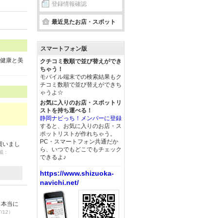
登録情報確認
最近見たお店・スポット
スマートフォン版
、健康と美
クチコミ数順で並び替えができ
ちゃう！
モバイル端末での検索結果もク
チコミ数順で並び替えができち
ゃうよ☆
お気に入りのお店・スポットリ
ストを持ち運べる！
静岡ナビっち！メンバーに登録
すると、お気に入りのお店・ス
ポットリストが作れちゃう。
PC・スマートフォン共通だか
買いまし
ら、いつでもどこでもチェック
掲載：
できるよ♪
https://www.shizuoka-
navichi.net/
も本当に
7/12）