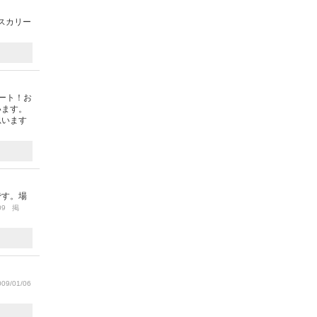
スカリー
ート！お
います。
思います
です。場
/09 掲
09/01/06