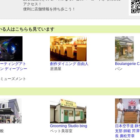
アクセス！
便利に店舗情報を持ち歩こう！
いる人はこちらも見ています
ーティングアト
創作ダイニング 自由人
Boulangerie 
ン ディープシー
居酒屋
パン
ミューズメント
Grooming Studio bing
日本空手道 静
般
ペット美容室
支部 師範 芹澤
長 廣松芳章