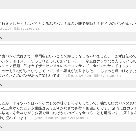
人
に行きました～！ぶどうとくるみのパン！奥深い味で感動！！ドイツのパンが食べ
3/02/14 掲載：2013/02/14）
人
イ麦パンが大好きで、専門店ということで嬉しくなっちゃいました。 まずは初め
パンをチョイス。 ずっしりどっしりおいし～。 今度はナッツなど入っている
シュ２種類、私はカイザーゼンメルのベーコンサンド、食パンのサンドイッチに
イッチも生地がしっかりしていて、食べ応えがありました。 ちょっと遠いけどま
りたくさんのパンがあって楽しいです。
（投稿:2012/08/30 掲載：2012/08/30）
人
したが、ドイツパンはパンそのものの味がしっかりしていて、噛むたびにパンの良
いる三島からだと多少距離はありますがわざわざ行く価値ありです。 店内にはカフ
み放題）を飲みながらお店で買ったばかりのパンを食べることも可能です。 店主さ
像が流れています。
（投稿:2011/08/16 掲載：2011/08/18）
人