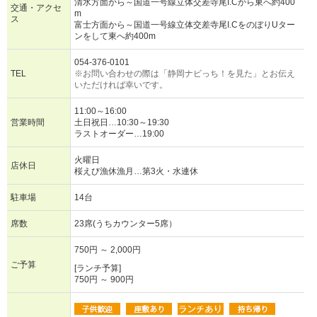
清水方面から～国道一号線立体交差寺尾I.Cから東へ約400
交通・アクセ
m
ス
富士方面から～国道一号線立体交差寺尾I.CをのぼりUター
ンをして東へ約400m
054-376-0101
TEL
※お問い合わせの際は「静岡ナビっち！を見た」とお伝え
いただければ幸いです。
11:00～16:00
営業時間
土日祝日…10:30～19:30
ラストオーダー…19:00
火曜日
店休日
桜えび漁休漁月…第3火・水連休
駐車場
14台
席数
23席(うちカウンター5席）
750円 ～ 2,000円
ご予算
[ランチ予算]
750円 ～ 900円