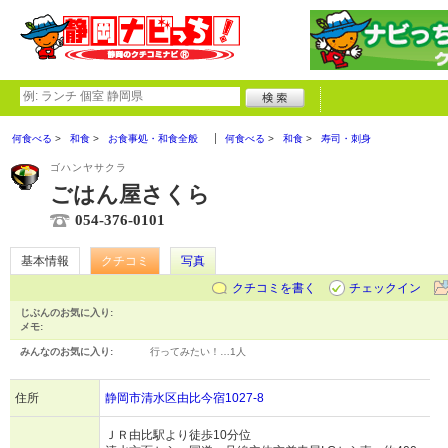
何食べる
和食
お食事処・和食全般
何食べる
和食
寿司・刺身
ゴハンヤサクラ
ごはん屋さくら
054-376-0101
基本情報
クチコミ
写真
クチコミを書く
チェックイン
じぶんのお気に入り:
メモ:
みんなのお気に入り:
行ってみたい！…
1人
住所
静岡市清水区由比今宿1027-8
ＪＲ由比駅より徒歩10分位