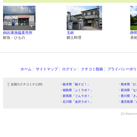
由比港漁協直売所
玉鉾
静
鮮魚・ひもの
郷土料理
美
ホーム
サイトマップ
ログイン
クチコミ投稿
プライバシーポリ
全国のクチコミナビ(R)
・栃木県「栃ナビ！」
・熊本県「ひ
・福島県「ふくラボ！」
・新潟県「な
・群馬県「ぐんラボ！」
・香川県「さ
・石川県「金沢ラボ！」
・鹿児島県「
(C) Navicom