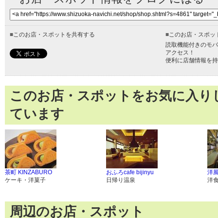
■
このお店・スポットを共有する
■
このお店・スポッ
読取機能付きのモバ
アクセス！
便利に店舗情報を持
このお店・スポットをお気に入り
ています
茶町 KINZABURO
おふろcafe bijinyu
洋風
ケーキ・洋菓子
日帰り温泉
洋
周辺のお店・スポット