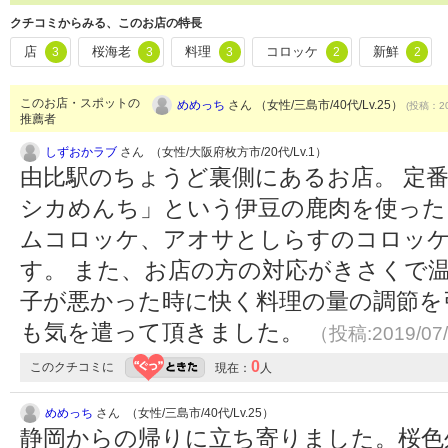
クチコミからみる、このお店の特長
店
桜海老
料理
コロッケ
新鮮
3
3
3
2
2
このお店・スポットの
めめっち
さん （女性/三島市/40代/Lv.25）
(投稿：20
推薦者
しずおかラブ
さん （女性/大阪府枚方市/20代/Lv.1）
由比駅のちょうど裏側にあるお店。 定
シカめんち」という伊豆の鹿肉を使った
ムコロッケ、アオサとしらすのコロッ
す。 また、お店の方の対応がきさくで
子が悪かった時に快く料理の量の調節を
も気を遣って頂きました。
（投稿:2019/07
0
このクチコミに
現在：
人
めめっち
さん （女性/三島市/40代/Lv.25）
静岡からの帰りに立ち寄りました。桜色