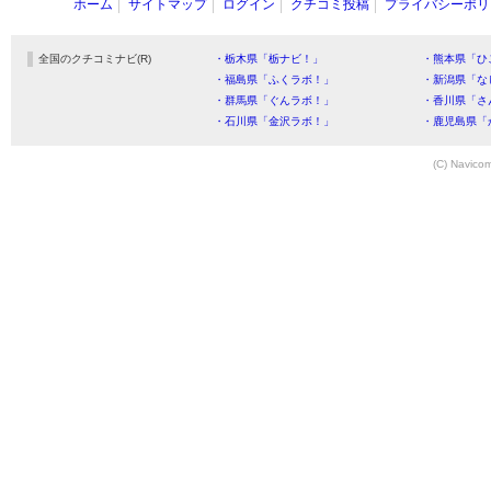
ホーム
サイトマップ
ログイン
クチコミ投稿
プライバシーポリ
全国のクチコミナビ(R)
・栃木県「栃ナビ！」
・熊本県「ひ
・福島県「ふくラボ！」
・新潟県「な
・群馬県「ぐんラボ！」
・香川県「さ
・石川県「金沢ラボ！」
・鹿児島県「
(C) Navicom