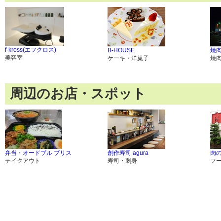
f-kross(エフクロス)
B-HOUSE
焼肉
美容室
ケーキ・洋菓子
焼
周辺のお店・スポット
弁当・オードブル ブリス
創作寿司 agura
肉
テイクアウト
寿司・刺身
フ