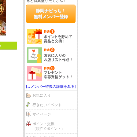
ると特典盛りだくさん！
静岡ナビっち！
無料メンバー登録
る
[→メンバー特典の詳細をみる]
お気に入り
行きたいイベント
マイページ
ポイント交換
（現在 0ポイント）