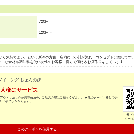
720円
120円～
から気持ちよい」という新潟の方言。店内には小川が流れ、コンセプトは癒しです
ールな食材や調味料を使い女性のお客様に喜んで頂けるお店作りをしています。
ダイニング じょんのび
1人様にサービス
トアウトしたものか携帯画面を、ご注文の際にご提示ください。 ★他のクーポン券との併
象とさせていただきます。
モバ
クーポ
このクーポンを使用する