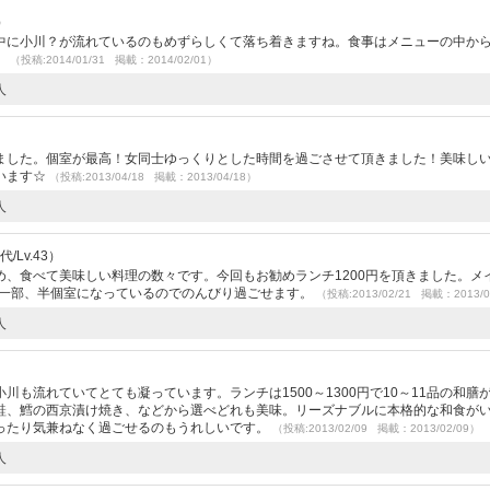
）
中に小川？が流れているのもめずらしくて落ち着きますね。食事はメニューの中か
。
（投稿:2014/01/31 掲載：2014/02/01）
人
）
ました。個室が最高！女同士ゆっくりとした時間を過ごさせて頂きました！美味し
います☆
（投稿:2013/04/18 掲載：2013/04/18）
人
/Lv.43）
、食べて美味しい料理の数々です。今回もお勧めランチ1200円を頂きました。メイ
も一部、半個室になっているのでのんびり過ごせます。
（投稿:2013/02/21 掲載：2013/0
人
も流れていてとても凝っています。ランチは1500～1300円で10～11品の和膳
鮭、鱈の西京漬け焼き、などから選べどれも美味。リーズナブルに本格的な和食が
ったり気兼ねなく過ごせるのもうれしいです。
（投稿:2013/02/09 掲載：2013/02/09）
人