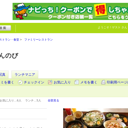
ようこそ！
ゲスト
さん
ストラン・食堂
ファミリーレストラン
んのび
写真
ランチマニア
コミを書く
チェックイン
お気に入り
メモを書く
印刷用ページ
お気に入り…
6人
ランチ…
5人
全部見る