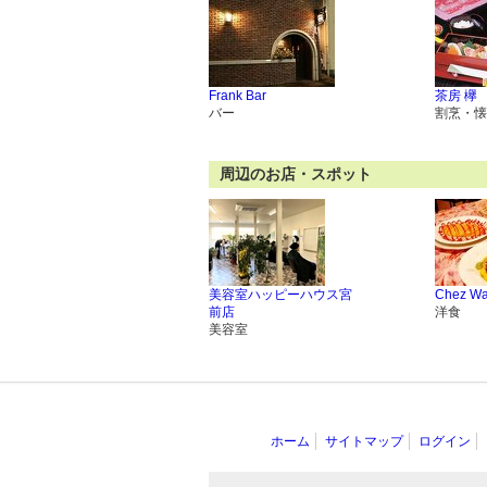
Frank Bar
茶房 欅
バー
割烹・懐
周辺のお店・スポット
美容室ハッピーハウス宮
Chez W
前店
洋食
美容室
ホーム
サイトマップ
ログイン