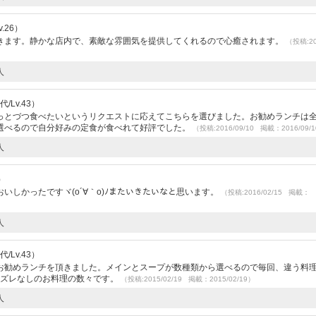
.26）
きます。静かな店内で、素敵な雰囲気を提供してくれるので心癒されます。
（投稿:20
人
/Lv.43）
っとづつ食べたいというリクエストに応えてこちらを選びました。お勧めランチは全
選べるので自分好みの定食が食べれて好評でした。
（投稿:2016/09/10 掲載：2016/09/
人
）
しかったですヾ(o´∀｀o)ﾉまたいきたいなと思います。
（投稿:2016/02/15 掲載：
人
/Lv.43）
お勧めランチを頂きました。メインとスープが数種類から選べるので毎回、違う料
ハズレなしのお料理の数々です。
（投稿:2015/02/19 掲載：2015/02/19）
人