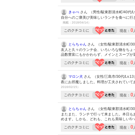
きゃべ
さん （男性/駿東郡清水町/40代/Lv
自分へのご褒美び美味しいランチを食べに行
掲載：2018/04/14）
0
このクチコミに
現在：
とらちゃん
さん （女性/駿東郡清水町/30代
友人と久々のランチ会、いろいろな物をちょ
品数豊富にもかかわらず、メインとスープが
0
このクチコミに
現在：
マロン犬
さん （女性/三島市/30代/Lv.13
夜にお邪魔しました。料理が工夫されていておい
2016/02/15）
0
このクチコミに
現在：
とらちゃん
さん （女性/駿東郡清水町/30代
またまた、ランチで行って来ました。本日も
めます。しかも、どれも、これも美味しい!!
0
このクチコミに
現在：