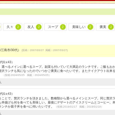
久々
友人
スープ
美味しい
褒美
2
2
2
2
2
/三島市/30代）
(投稿：2007/03/27 掲載：2007/03/27)
/Lv.43）
。選べるメインに選べるスープ。副菜も付いていて大満足のランチです。ご飯もお
贅沢ランチも気になったのでいつかご褒美に食べたいです。またテイクアウト出来
。
（投稿:2024/05/25 掲載：2024/05/25）
人
/Lv.43）
うことで、贅沢ランチを頂きました。数種類から選べるメインとスープ。同じ贅沢
も串揚げも何を食べても美味しい。最後にデザートのアイスクリームとコーヒー。
ランチか親子丼を食べに伺いたいです。
（投稿:2019/01/17 掲載：2019/01/18）
人