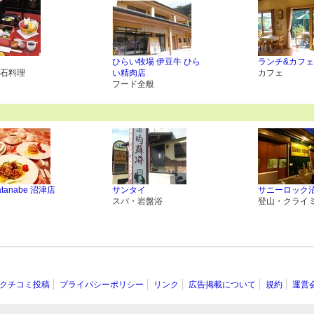
ひらい牧場 伊豆牛 ひら
ランチ&カフェ
石料理
い精肉店
カフェ
フード全般
atanabe 沼津店
サンタイ
サニーロック
スパ・岩盤浴
登山・クライ
クチコミ投稿
プライバシーポリシー
リンク
広告掲載について
規約
運営