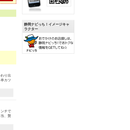
静岡ナビっち！イメージキャ
ラクター
かわり出
る串カツ
ランチで
本当、贅