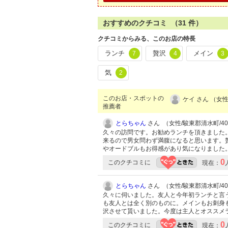
おすすめのクチコミ （
31
件）
クチコミからみる、このお店の特長
ランチ
贅沢
メイン
7
4
3
気
2
このお店・スポットの
ケイ さん （女性
推薦者
とらちゃん
さん （女性/駿東郡清水町/40代
久々の訪問です。お勧めランチを頂きました
来るので男女問わず満腹になると思います。
やオードブルもお得感があり気になりました
0
このクチコミに
現在：
とらちゃん
さん （女性/駿東郡清水町/40代
久々に伺いました。友人と今年初ランチと言
も友人とは全く別のものに。メインもお刺身
沢させて貰いました。今度は主人とオススメ
0
このクチコミに
現在：