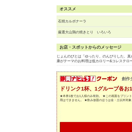
オススメ
石焼カルボナーラ
厳選大山鶏の焼きとり いろいろ
お店・スポットからのメッセージ
じょんのびとは「ゆったり、のんびりした、真
康がテーマのお料理は低カロリー&コレステロ
創作
ドリンク1杯、1グループ各お
★本券1枚でお1人様のみ有効。 ★この画面をプリン
用はできません。 ★飲み放題のほうは金・土以外対