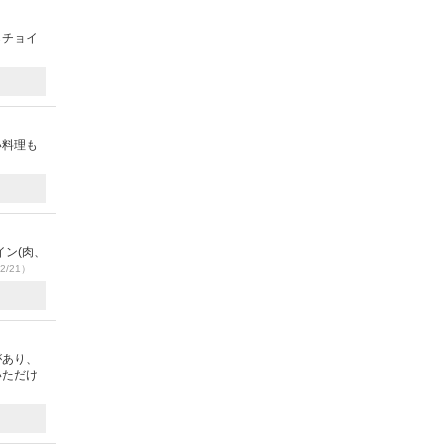
らチョイ
い料理も
ン(肉、
2/21）
があり、
いただけ