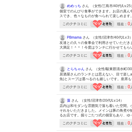
めめっち
さん （女性/三島市/40代/Lv.25
個室でのんびり食事ができます。お店の真ん
スでき、色々なものが食べられて楽しめます
0
このクチコミに
現在：
PBmama
さん （女性/沼津市/40代/Lv.3
友達との久々の食事会で利用させていただき
大満足！＾＾！今度はランチに行かせてもら
0
このクチコミに
現在：
とらちゃん
さん （女性/駿東郡清水町/30代
居酒屋さんのランチとは思えない、目で楽しめ
魚)とスープは選べるのも嬉しいです。座席
0
このクチコミに
現在：
藻
さん （女性/沼津市/20代/Lv.14）
店内は和モダンな雰囲気で落ち着いた空間。小川
それをいただきました。メインは豚の角煮や
るお店です。掘りごたつ式の個室もあり、ゆ
0
このクチコミに
現在：