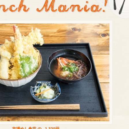
市場めし食堂
の 1,320円