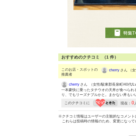
おすすめのクチコミ （
1
件）
このお店・スポットの
cherry
さん （女性
推薦者
cherry
さん （女性/駿東郡長泉町/40代/Lv
一本豪快に乗ったタチウオの天丼が食べられ
り、でもリーズナブルかと。まかない丼もい
0
このクチコミに
現在：
※クチコミ情報はユーザーの主観的なコメント
これらは投稿時の情報のため、変更になって