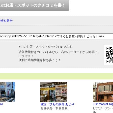
このお店・スポットのクチコミを書く
移転を報告
■
このお店・スポットをモバイルでみる
読取機能付きのモバイルなら、右のバーコードから簡単に
アクセス！
便利に店舗情報を持ち歩こう！
iro
食堂・ひもの販売 あじや
Fishmarket T
お食事処・和食全般
ビアガーデン
ル