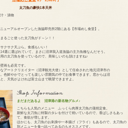
太刀魚の豪快1本天丼
噌汁・漬物
月リニューアルオープンした漁協即売所2階にある【市場めし食堂】。
本まるごと使った太刀魚がド～ン！！
！
とサクサク天ぷら。食感もいい！
14選に選ばれていて、まさに沼津我入道漁協の主力魚種なんだそう。
用の太刀魚を使っているので、美味しいのも頷けますね♪
の壁画も必見です。
かなアートクリエイター（沼津観光大使）として任命された地元沼津市の
品。色鮮やかでとっても楽しい雰囲気の中でお食事できます。窓からは沼
色と、天気がよければ富士山まで眺望できますよ。
まだまだあるよ 沼津港の新名物グルメ♪
こちらも人気のメニュー ふっくら肉厚太刀魚の蒲焼定食。
新鮮な太刀魚に特製のタレを付けて焼いているので、香ばしさもあっ
て、食欲が増します。
ほかにも、太刀魚のお刺身や一本揚げ（フライ）もあるので、太刀魚の
別メニューを食べ比べてみるのもオススメです。