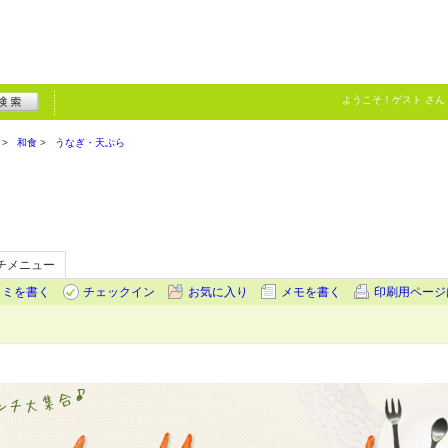
ようこそ！
ゲスト
さん
和食
うなぎ・天ぷら
チメニュー
コミを書く
チェックイン
お気に入り
メモを書く
印刷用ページ