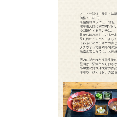
メニュー詳細：天丼・味
価格：1320円
店舗情報 & メニュー情報
沼津港入口に2020年7
今回紹介するランチは、
丼からはみ出している一
見た目のインパクトよし
ふわふわのタチオウの身
タチウオって静岡県旬の魚
漁協直営ならでは、お刺身
店内に描かれた海洋生物
壁画は、沼津市からおさ
小学生の鈴木翔太君の作
津港や「びゅうお」の景