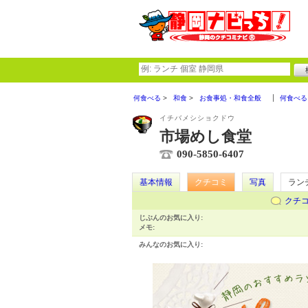
何食べる
和食
お食事処・和食全般
何食べる
イチバメシショクドウ
市場めし食堂
090-5850-6407
基本情報
クチコミ
写真
ラン
クチ
じぶんのお気に入り:
メモ:
みんなのお気に入り: