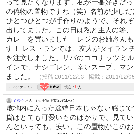
って見たくなります。私が一番好きだっ
の偽物の置物ですね（笑）名前が少しだ
ひとつひとつが手作りのようで、それぞ
出してました。この日は私と主人の箸、
カレーを買いました。レジのお姉さんも
す！ レストランでは、友人がタイラン
を注文しました。サバのココナッツミ
インで、ナシゴレン、辛いスープ、マン
ました。
（投稿:2011/12/03 掲載：2011/12/0
0
このクチコミに
現在：
人
☆祭☆
さん （女性/沼津市/20代/Lv.7）
敷地内に入った途端日本じゃない感じで
貨はとても可愛いものばかりで、見て
んといっても、安い。この置物がこのお