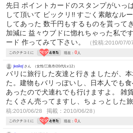
先日 ポイントカードのスタンプがいっ
して頂いて ビックリ!! すごく素敵なル
してあった 数千円もするものを貰って
加減に 益々ウブドに惚れちゃった私で
ード 作ってみて下さい。
（投稿:2010/07/
0
このクチコミに
現在：
人
∫καйα∫
さん （女性/三島市/20代/Lv.12）
バリに旅行した友達と行きましたが、本
た。建物もバリっぽいし、日本人でも食
あったので犬連れでも行けますよ。 雑
たくさん売ってますし、ちょっとした
稿:2010/06/28 掲載：2010/06/28）
0
このクチコミに
現在：
人