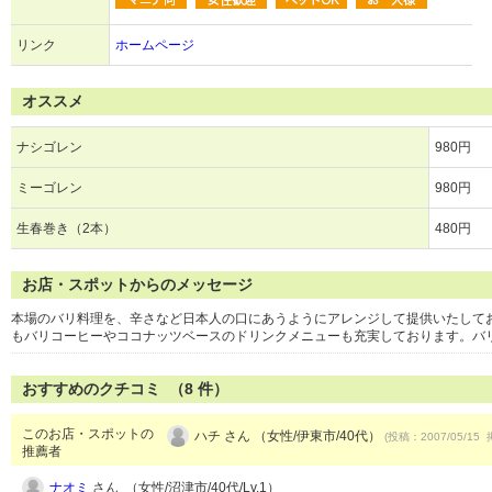
リンク
ホームページ
オススメ
ナシゴレン
980円
ミーゴレン
980円
生春巻き（2本）
480円
お店・スポットからのメッセージ
本場のバリ料理を、辛さなど日本人の口にあうようにアレンジして提供いたして
もバリコーヒーやココナッツベースのドリンクメニューも充実しております。バ
おすすめのクチコミ （
8
件）
このお店・スポットの
ハチ さん （女性/伊東市/40代）
(投稿：2007/05/15 
推薦者
ナオミ
さん （女性/沼津市/40代/Lv.1）