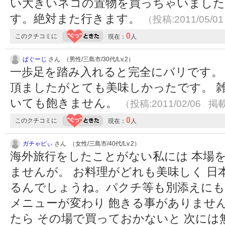
い大きいネコの置物を買っちゃいました
す。絶対また行きます。
（投稿:2011/05/0
0
このクチコミに
現在：
人
ぱぐーじ
さん （男性/三島市/30代/Lv.2）
一歩足を踏み入れると完全にバリです。
頂ましたがとても美味しかったです。 
いても飽きません。
（投稿:2011/02/06 掲載
0
このクチコミに
現在：
人
ガチゃピぃ
さん （女性/三島市/40代/Lv.2）
海外旅行をしたことがない私には 本場
ませんが。 お料理がどれも美味しく 
るんでしょうね。パクチ等も別添えにも
メニューが変わり 飽きる事がありません
たら その場で買っておかないと 次には