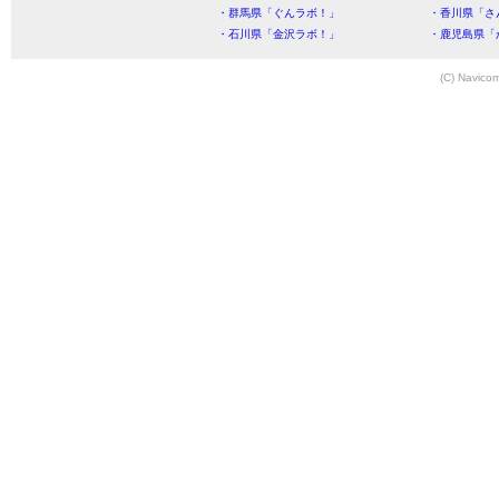
・群馬県「ぐんラボ！」
・香川県「さ
・石川県「金沢ラボ！」
・鹿児島県「
(C) Navicom