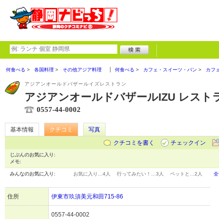
何食べる
各国料理
その他アジア料理
何食べる
カフェ・スイーツ・パン
カフ
アジアンオールドバザールイズレストラン
アジアンオールドバザールIZU レスト
0557-44-0002
基本情報
クチコミ
写真
クチコミを書く
チェックイン
じぶんのお気に入り:
メモ:
みんなのお気に入り:
お気に入り…
4人
行ってみたい！…
3人
ペットと…
2人
全
住所
伊東市玖須美元和田715-86
0557-44-0002