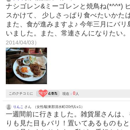
ナシゴレン&ミーゴレンと焼鳥ね(*^^*
スかけて、 少しさっぱり食べたいかた
また、食が進みますよ♪ 今年三月にバ
いました。また、常連さんになりたい
2014/04/03）
0
このクチコミに
現在：
人
りんこ
さん （女性/駿東郡清水町/20代/Lv.1）
一週間前に行きました。雑貨屋さんは、
りも見た目もバリ！置いてあるものもと