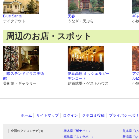
Blue Santa
天春
ギ
テイクアウト
うなぎ・天ぷら
小
周辺のお店・スポット
川奈ステンドグラス美術
伊豆高原 ミッシェルガー
ア
館
デンコート
ルI
美術館・ギャラリー
結婚式場・ゲストハウス
小
ホーム
サイトマップ
ログイン
クチコミ投稿
プライバシーポリ
全国のクチコミナビ(R)
・栃木県「栃ナビ！」
・熊本県「ひ
・福島県「ふくラボ！」
・新潟県「な