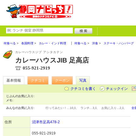
何食べる
各国料理
カレー・インド料理
何食べる
洋食
ステーキ・ハンバーグ
カレーハウスジブ アシタカテン
カレーハウスJIB 足高店
055-921-2919
基本情報
クチコミ
クーポン
写真
クチコミを書く
チェックイン
じぶんのお気に入り:
メモ:
みんなのお気に入り:
行ってみたい！…
10人
ランチ…
3人
お気に入り…
2人
全
住所
沼津市足高478-2
055-921-2919