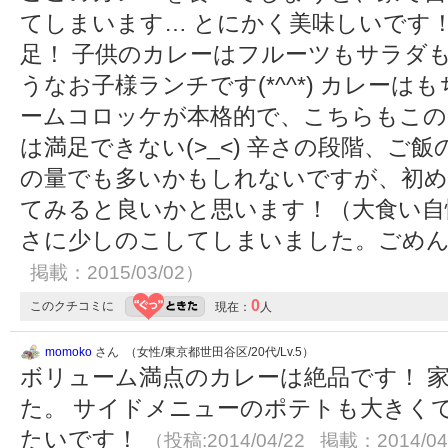
てしまいます… とにかく美味しいです
足！ 子供のカレーはフルーツもサラダ
うなお子様ランチです(*^^*) カレー
ームコロッケが本格的で、こちらもこの
は満足できない(>_<) 辛さの段階、ご
の量でも多いかもしれないですが、初め
てみると良いかと思います！（大食い自
さに少しのこしてしまいました。ごめ
掲載：2015/03/02）
0
このクチコミに
現在：
人
momoko
さん （女性/東京都世田谷区/20代/Lv.5）
ボリューム満点のカレーは絶品です！ 
た。 サイドメニューのポテトも大きく
たいです！
（投稿:2014/04/22 掲載：2014/04