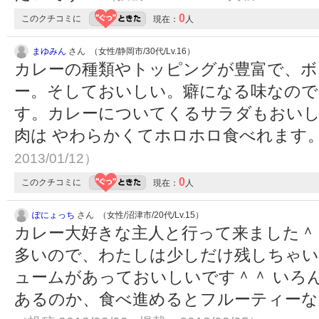
0
このクチコミに
現在：
人
まゆみん
さん （女性/静岡市/30代/Lv.16）
カレーの種類やトッピングが豊富で、ボ
ー。そしておいしい。癖になる味なので
す。カレーについてくるサラダもおい
肉は やわらかくてホロホロ食べれます
2013/01/12）
0
このクチコミに
現在：
人
ぽにょっち
さん （女性/沼津市/20代/Lv.15）
カレー大好きな主人と行って来ました＾
多いので、わたしは少しだけ残しちゃい
ュームがあっておいしいです＾＾ いろ
あるのか、食べ進めるとフルーティーな