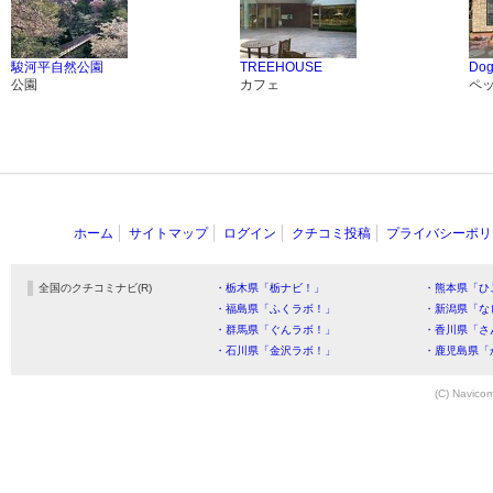
駿河平自然公園
TREEHOUSE
Dog
公園
カフェ
ペ
ホーム
サイトマップ
ログイン
クチコミ投稿
プライバシーポリ
全国のクチコミナビ(R)
・栃木県「栃ナビ！」
・熊本県「ひ
・福島県「ふくラボ！」
・新潟県「な
・群馬県「ぐんラボ！」
・香川県「さ
・石川県「金沢ラボ！」
・鹿児島県「
(C) Navicom