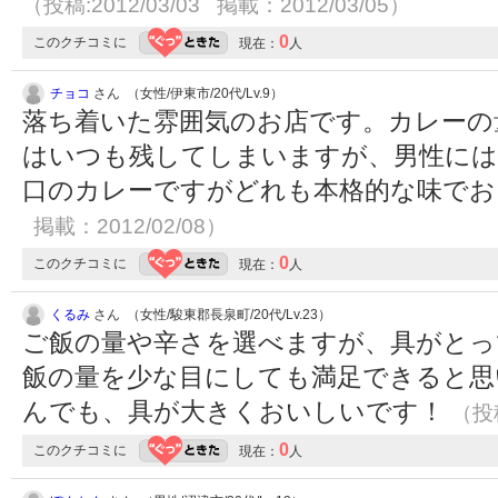
（投稿:2012/03/03 掲載：2012/03/05）
0
このクチコミに
現在：
人
チョコ
さん （女性/伊東市/20代/Lv.9）
落ち着いた雰囲気のお店です。カレーの
はいつも残してしまいますが、男性には
口のカレーですがどれも本格的な味で
掲載：2012/02/08）
0
このクチコミに
現在：
人
くるみ
さん （女性/駿東郡長泉町/20代/Lv.23）
ご飯の量や辛さを選べますが、具がとっ
飯の量を少な目にしても満足できると思
んでも、具が大きくおいしいです！
（投稿
0
このクチコミに
現在：
人