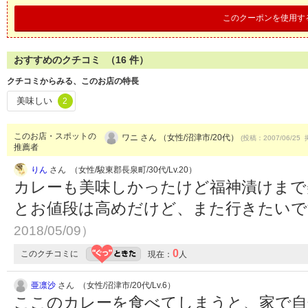
このクーポンを使用す
おすすめのクチコミ （
16
件）
クチコミからみる、このお店の特長
美味しい
2
このお店・スポットの
ワニ さん （女性/沼津市/20代）
(投稿：2007/06/25 
推薦者
りん
さん （女性/駿東郡長泉町/30代/Lv.20）
カレーも美味しかったけど福神漬けまで
とお値段は高めだけど、また行きたい
2018/05/09）
0
このクチコミに
現在：
人
亜凛沙
さん （女性/沼津市/20代/Lv.6）
ここのカレーを食べてしまうと、家で自