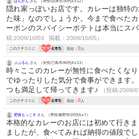
ぽんかん
さん （男性/沼津市/30代/Lv.12）
隠れ家っぽいお店です。カレーは独特の
た味」なのでしょうか。今まで食べたカ
ーポンのスパイシーポテトは本当にスパ
稿:2009/10/03 掲載：2009/10/05）
0
このクチコミに
現在：
人
ぷぷるん
さん （女性/三島市/40代/Lv.13）
時々ここのカレーが無性に食べたくなり
でゆったりした気分で食事ができます。
つも満足して帰ってきます♪
（投稿:2009/0
0
このクチコミに
現在：
人
肥後もっこす
さん （男性/裾野市/20代/Lv.7）
本格的なカレーのお店には初めて行きま
ましたが、食べてみれば納得の値段でし