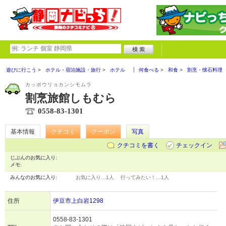
遊びに行こう
ホテル・宿泊施設・旅行
ホテル
何食べる
和食
割烹・懐石料理
カッポウリョカンシモムラ
割烹旅館しもむら
0558-83-1301
基本情報
クチコミ
クーポン
写真
クチコミを書く
チェックイン
じぶんのお気に入り:
メモ:
みんなのお気に入り:
お気に入り…
1人
行ってみたい！…
1人
住所
伊豆市上白岩1298
0558-83-1301