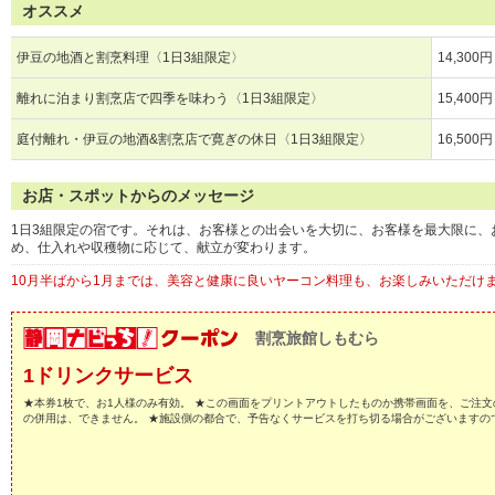
オススメ
伊豆の地酒と割烹料理〈1日3組限定〉
14,300円
離れに泊まり割烹店で四季を味わう〈1日3組限定〉
15,400円
庭付離れ・伊豆の地酒&割烹店で寛ぎの休日〈1日3組限定〉
16,500円
お店・スポットからのメッセージ
1日3組限定の宿です。それは、お客様との出会いを大切に、お客様を最大限に
め、仕入れや収穫物に応じて、献立が変わります。
10月半ばから1月までは、美容と健康に良いヤーコン料理も、お楽しみいただけ
割烹旅館しもむら
1ドリンクサービス
★本券1枚で、お1人様のみ有効。 ★この画面をプリントアウトしたものか携帯画面を、ご注文
の併用は、できません。 ★施設側の都合で、予告なくサービスを打ち切る場合がございますの