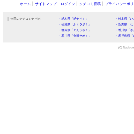
ホーム
サイトマップ
ログイン
クチコミ投稿
プライバシーポリ
全国のクチコミナビ(R)
・栃木県「栃ナビ！」
・熊本県「ひ
・福島県「ふくラボ！」
・新潟県「な
・群馬県「ぐんラボ！」
・香川県「さ
・石川県「金沢ラボ！」
・鹿児島県「
(C) Navicom