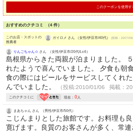
このクーポンを使用す
おすすめのクチコミ （
4
件）
このお店・スポットの
ガイロメ さん （女性/伊豆市/40代）
(投稿：2007/09
推薦者
りんごちゃん☆
さん （女性/伊豆市/20代/Lv.6）
島根県からきた両親が泊まりました。 
れたようで喜んでいました。 夕食も朝
食の際にはビールをサービスしてくれた
んでいました。
（投稿:2010/01/06 掲載：201
0
このクチコミに
現在：
人
まあちゃん さん （男性/伊豆市/50代）
こじんまりとした旅館です。お料理も良
寛げます。良質のお客さんが多く、常