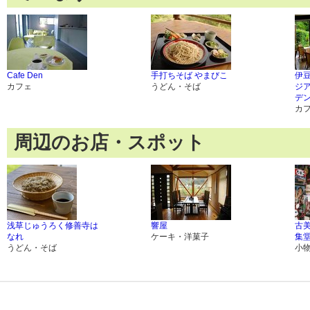
Cafe Den
手打ちそば やまびこ
伊
カフェ
うどん・そば
ジ
デ
カ
周辺のお店・スポット
浅草じゅうろく修善寺は
響屋
古
なれ
ケーキ・洋菓子
集
うどん・そば
小