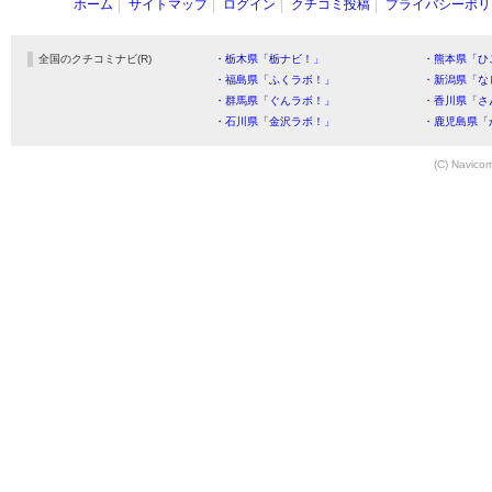
ホーム
サイトマップ
ログイン
クチコミ投稿
プライバシーポリ
全国のクチコミナビ(R)
・栃木県「栃ナビ！」
・熊本県「ひ
・福島県「ふくラボ！」
・新潟県「な
・群馬県「ぐんラボ！」
・香川県「さ
・石川県「金沢ラボ！」
・鹿児島県「
(C) Navicom