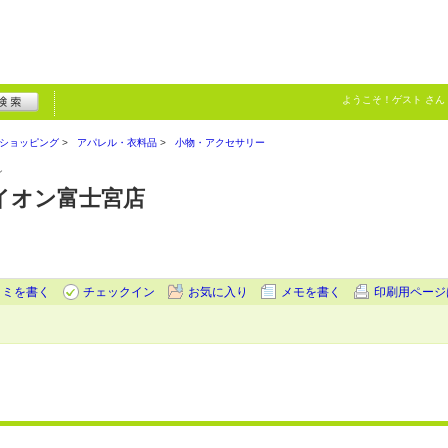
ようこそ！
ゲスト
さん
ショッピング
アパレル・衣料品
小物・アクセサリー
ン
T イオン富士宮店
コミを書く
チェックイン
お気に入り
メモを書く
印刷用ページ