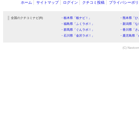
ホーム
サイトマップ
ログイン
クチコミ投稿
プライバシーポリ
全国のクチコミナビ(R)
・栃木県「栃ナビ！」
・熊本県「ひ
・福島県「ふくラボ！」
・新潟県「な
・群馬県「ぐんラボ！」
・香川県「さ
・石川県「金沢ラボ！」
・鹿児島県「
(C) Navicom