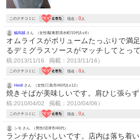
0
このクチコミに
現在：
人
鯣烏賊
さん （女性/駿東郡清水町/10代/Lv.6）
オムライスがボリュームたっぷりで満
るデミグラスソースがマッチしてとっ
稿:2013/11/16 掲載：2013/11/16）
0
このクチコミに
現在：
人
Heidi
さん （女性/三島市/40代/Lv.12）
焼きそばが美味しいです。肩ひじ張ら
稿:2010/04/02 掲載：2010/04/06）
0
このクチコミに
現在：
人
シモ さん （男性/沼津市/40代）
ランチがおいしいです。店内は落ち着い