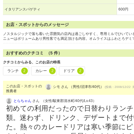
イタリアンスパゲティ
600円
お店・スポットからのメッセージ
ノスタルジックで落ち着いた雰囲気の店内は過ごしやすく、専用ミルでひいてい
ニューはボリュームあり男性客でも満足頂ける内容。オムライスはふわとろデミ
おすすめのクチコミ （
5
件）
クチコミからみる、このお店の特長
ランチ
カレー
ドリア
2
2
2
このお店・スポットの
シモ さん （男性/沼津市/40代）
(投稿：2008/12/22 
推薦者
とらちゃん
さん （女性/駿東郡清水町/40代/Lv.43）
初めての利用だったので日替わりランチ
類。迷わず、ドリンク、デザートまで付
た。熱々のカレードリアは寒い季節にピ