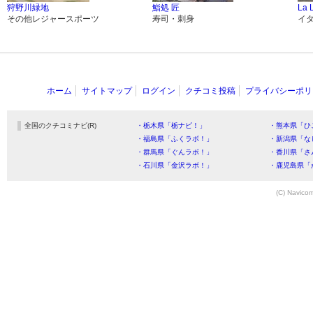
狩野川緑地
鮨処 匠
La 
その他レジャースポーツ
寿司・刺身
イ
ホーム
サイトマップ
ログイン
クチコミ投稿
プライバシーポリ
全国のクチコミナビ(R)
・栃木県「栃ナビ！」
・熊本県「ひ
・福島県「ふくラボ！」
・新潟県「な
・群馬県「ぐんラボ！」
・香川県「さ
・石川県「金沢ラボ！」
・鹿児島県「
(C) Navicom