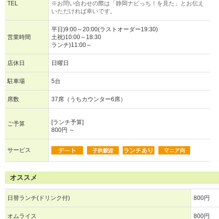
TEL
※お問い合わせの際は「静岡ナビっち！を見た」とお伝え
いただければ幸いです。
平日)9:00～20:00(ラストオーダー19:30)
営業時間
土祝)10:00～18:30
ランチ)11:00～
店休日
日曜日
駐車場
5台
席数
37席（うちカウンター6席）
[ランチ予算]
ご予算
800円 ～
サービス
オススメ
日替ランチ(ドリンク付)
800円
オムライス
800円