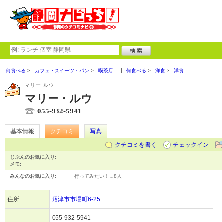
何食べる
カフェ・スイーツ・パン
喫茶店
何食べる
洋食
洋食
マリー ルウ
マリー・ルウ
055-932-5941
基本情報
クチコミ
写真
クチコミを書く
チェックイン
じぶんのお気に入り:
メモ:
みんなのお気に入り:
行ってみたい！…
8人
住所
沼津市市場町6-25
055-932-5941