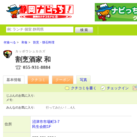
何食べる
和食
割烹・懐石料理
カッポウシュカカズ
割烹酒家 和
055-931-8884
基本情報
クチコミ
クーポン
写真
クチコミを書く
チェックイン
じぶんのお気に入り:
メモ:
みんなのお気に入り:
行ってみたい！…
4人
沼津市市場町3-7
住所
民生会館1F