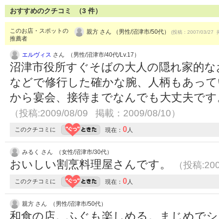
おすすめのクチコミ （
3
件）
このお店・スポットの
親方 さん （男性/沼津市/50代）
(投稿：2007/03/27 
推薦者
エルヴィス
さん （男性/沼津市/40代/Lv.17）
沼津市役所すぐそばの大人の隠れ家的な
などで修行した確かな腕、人柄もあって
から宴会、接待までなんでも大丈夫です
（投稿:2009/08/09 掲載：2009/08/10）
0
このクチコミに
現在：
人
みるく さん （女性/沼津市/30代）
おいしい割烹料理屋さんです。
（投稿:200
0
このクチコミに
現在：
人
親方 さん （男性/沼津市/50代）
和食の店。ふぐも楽しめる。まじめでシ