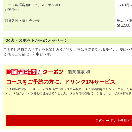
コース料理各種(ふぐ、スッポン等)
3,240円
※要予約
刺身各種・盛り合わせ
単品 58
盛 1,50
お店・スポットからのメッセージ
当店で鮮度抜群の「旬」をお楽しみください。春は春野菜やホタルイカ、夏はハ
ど)ちりとり鍋は一年中どうぞ。
割烹酒家 和
コースをご予約の方に、ドリンク1杯サービス。
☆予約時にお伝え下さい。 ★本券1枚でお1人様のみ有効。 ★この画面をプリントアウトした
い。 ★他のクーポン券との併用はできません。 ★お店側の都合で、予告なくサービスを打ち
このクーポンを使用す