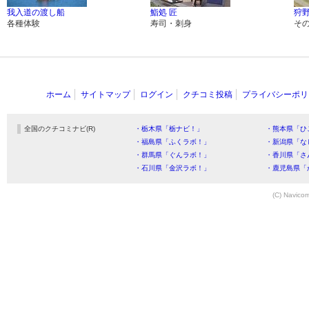
我入道の渡し船
鮨処 匠
狩
各種体験
寿司・刺身
そ
ホーム
サイトマップ
ログイン
クチコミ投稿
プライバシーポリ
全国のクチコミナビ(R)
・栃木県「栃ナビ！」
・熊本県「ひ
・福島県「ふくラボ！」
・新潟県「な
・群馬県「ぐんラボ！」
・香川県「さ
・石川県「金沢ラボ！」
・鹿児島県「
(C) Navicom