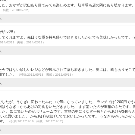
した。おかずが沢山あり目でみても楽しめます。駐車場も店の隣にあり助かります
2 掲載：2018/02/22）
人
/Lv.25）
してくれますよ。先日うな重を持ち帰りで頂きましたがとても美味しかったです。
014/02/12 掲載：2014/02/12）
人
た今ではない珍しいレジなどが展示されて落ち着きました。奥には、蔵もありそこ
間でした。
（投稿:2012/05/18 掲載：2012/05/18）
人
したが、うなぎに変わったみたいで気になっていました。 ランチでは1200円でう
回はうなぎ＋からあげの定食をいただきました。 まず驚いたのが重箱のふたです。
した。 次に驚いたのがボリュームです。重箱の中にうなぎ一枚とからあげが3個も
は安いと思いました。 からあげも揚げたてでおいしかったです。 うなぎもやわらかか
です。
（投稿:2012/01/16 掲載：2012/01/17）
人