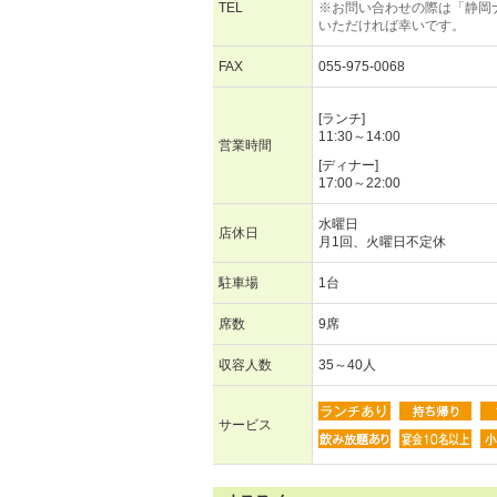
TEL
※お問い合わせの際は「静岡
いただければ幸いです。
FAX
055-975-0068
[ランチ]
11:30～14:00
営業時間
[ディナー]
17:00～22:00
水曜日
店休日
月1回、火曜日不定休
駐車場
1台
席数
9席
収容人数
35～40人
サービス