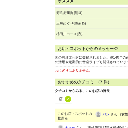
オススメ
源兵衛川御膳(昼)
三嶋めぐり御膳(昼)
柿田川コース(夜)
お店・スポットからのメッセージ
国の有形文化財に登録されました。築140年
の活用や定期的に音楽ライブも開催されています
おにぎりはありません。
おすすめのクチコミ （
7
件）
クチコミからみる、このお店の特長
店
2
このお店・スポットの
バン
さん （女性/
推薦者
きゃべ
さん （男性/駿東郡清水町/40代/Lv