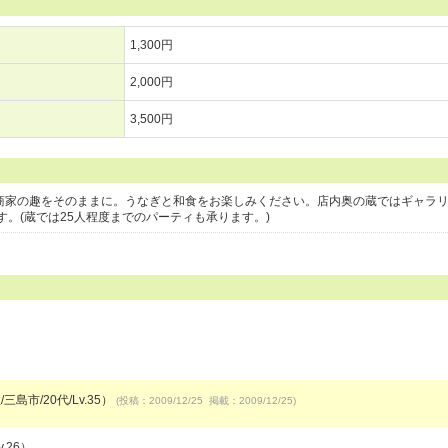
1,300円
2,000円
3,500円
の商家の趣をそのままに。うなぎと和食をお楽しみください。店内奥の蔵ではギャラ
。(蔵では25人程度までのパーティも承ります。)
三島市/20代/Lv.35）
(投稿：2009/12/25 掲載：2009/12/25)
.26）