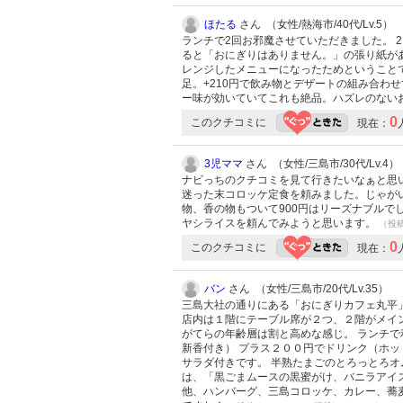
ほたる
さん （女性/熱海市/40代/Lv.5）
ランチで2回お邪魔させていただきました。 
ると「おにぎりはありません。」の張り紙が
レンジしたメニューになったためということ
足。+210円で飲み物とデザートの組み合わ
ー味が効いていてこれも絶品。ハズレのない
0
このクチコミに
現在：
3児ママ
さん （女性/三島市/30代/Lv.4）
ナビっちのクチコミを見て行きたいなぁと思
迷った末コロッケ定食を頼みました。じゃが
物、香の物もついて900円はリーズナブル
ヤシライスを頼んでみようと思います。
（投稿:
0
このクチコミに
現在：
バン
さん （女性/三島市/20代/Lv.35）
三島大社の通りにある「おにぎりカフェ丸平
店内は１階にテーブル席が２つ、２階がメイ
がてらの年齢層は割と高めな感じ。 ランチで
新香付き） プラス２００円でドリンク（ホッ
サラダ付きです。 半熟たまごのとろっとろオ
は、「黒ごまムースの黒蜜がけ、バニラアイス
他、ハンバーグ、三島コロッケ、カレー、蕎