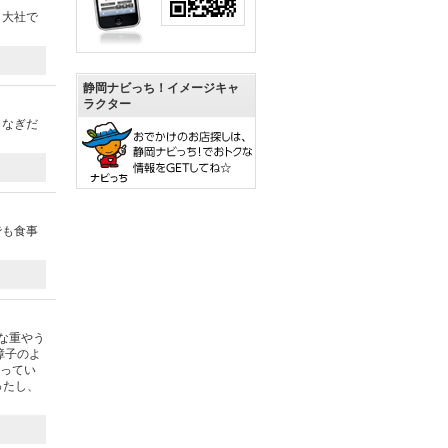
。大社で
静岡ナビっち！イメージキャ
ラクター
うなぎだ
でも食事
な重やう
障子のよ
入ってい
ったし、