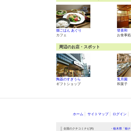
畑ごはん あぐり
登喜和
カフェ
お食事処
周辺のお店・スポット
陶器のすぎうら
兎月園
ギフトショップ
和菓子
ホーム
サイトマップ
ログイン
全国のクチコミナビ(R)
・栃木県「栃ナ