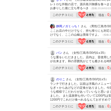
レトロな外観の店で、源兵衛川御膳を食べま
お参りした後に立ち寄るべき
（投稿:2018/02/2
0
このクチコミに
現在：
静岡ノガミっち！
さん （男性/三島市/30代
ここお店の中だけでなく、持ち帰りにも対応
けでなく、ここの山椒は美味ですよ。
（投稿:2
0
このクチコミに
現在：
バン
さん （女性/三島市/30代/Lv.35）
うな重をいただきました。店内は、昔使用し
が出来ます。和の雰囲気がとても癒される時
0
このクチコミに
現在：
のりこ
さん （女性/三島市/30代/Lv.5）
ランチで行きました。以前は洋風のメニューで
なぎ＋からあげなどの定食がありました。今
うな模様でこだわりがあっていいなと思いま
ました。 また温泉卵も付いていて1200円
1200円でこれだけ食べれるなんておすすめ
0
このクチコミに
現在：