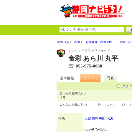
何食べる
和食
お食事処・和食全般
何食べる
ショクサイアラカワマルヘイ
食彩 あら川 丸平
055-975-0068
基本情報
クチコミ
写真
クチ
じぶんのお気に入り:
メモ:
みんなのお気に入り:
行ってみたい！…
4人
住所
三島市中央町4-16
055-975-0068