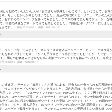
2回とも勧めていただいた人が「おにぎりが美味しいところ！」ということで、お店
あり、ちょっとがっかりした様子でした。 お店の方に聞くと、リニューアルのため
で、おすすめのハンバーグを食べてみました。テコネの味でまん丸でジューシーな
せで、桜色の綺麗なデザートで目でも楽しめました。 2回目はポークソテーにしまし
お店です。
（投稿:2011/04/11 掲載：2011/04/12）
人
い、ランチに行ってみました。オムライスや煮込みハンバーグ、カレー、パスタ等
いもを粗めに潰してあり、いかにも手作りという感じでとてもおいしかったです。
でした。周りのお客さんにはかなり高い割合でハヤシライスを頼んでいました。今度は
2010/01/15 掲載：2010/01/18）
人
」の姉妹店。 ラーメン「毎度！」さん通りにある、洋食ものが食べられる和系建物
ンで４人掛けテーブルが６つくらいありました。 店内利用は、大社近くだからか平
利用しましたが、 「フルーツトマトのたっぷりのオムライス」９００円を頼みまし
トのみ、コーヒーか紅茶、そしてデザート）がつけられます。 ランチ時は全てのメ
ムライスの上に程よい酸味の効いたトマトが美味しかったです（＾＾） この日のデ
付き」でした。 器も品良く、ゆったりしたランチに向いた店内雰囲気です。 オム
麦、スパゲティ数種があります。 ランチメニューがみんな千円越えない所も嬉しい