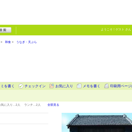
ようこそ！
ゲスト
さん
和食
うなぎ・天ぷら
コミを書く
チェックイン
お気に入り
メモを書く
印刷用ページ
お気に入り…
2人
ランチ…
2人
全部見る