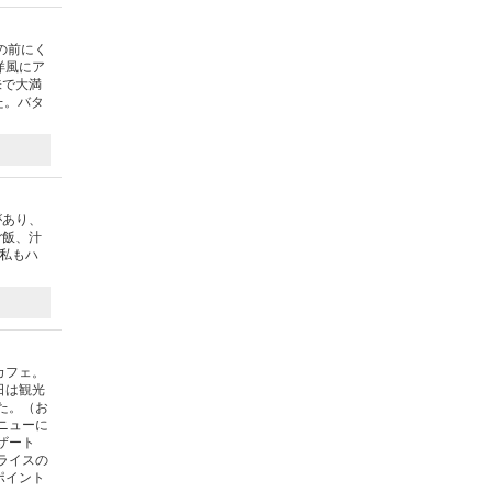
の前にく
洋風にア
味で大満
た。バタ
があり、
ご飯、汁
私もハ
カフェ。
日は観光
た。（お
ニューに
ザート
ライスの
ポイント