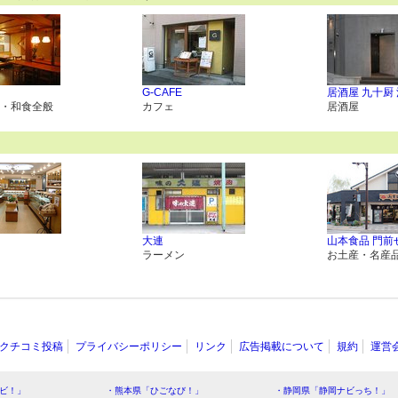
G-CAFE
居酒屋 九十厨
・和食全般
カフェ
居酒屋
大連
山本食品 門前
ラーメン
お土産・名産
クチコミ投稿
プライバシーポリシー
リンク
広告掲載について
規約
運営
ビ！」
・熊本県「ひごなび！」
・静岡県「静岡ナビっち！」