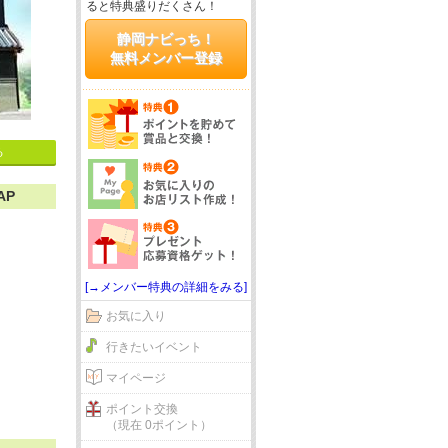
ると特典盛りだくさん！
静岡ナビっち！
無料メンバー登録
る
AP
[→メンバー特典の詳細をみる]
お気に入り
行きたいイベント
マイページ
ポイント交換
（現在 0ポイント）