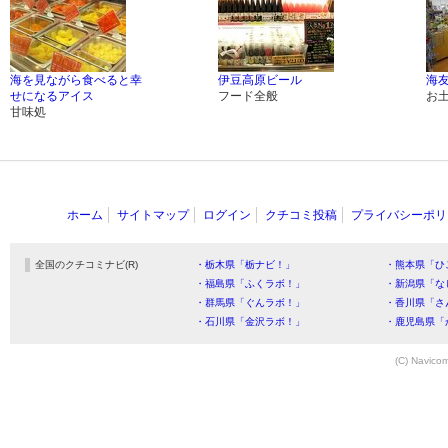
海を見ながら食べると幸
伊豆高原ビール
海
せになるアイス
フード全般
お
甘味処
ホーム
サイトマップ
ログイン
クチコミ投稿
プライバシーポリ
全国のクチコミナビ(R)
・栃木県「栃ナビ！」
・熊本県「ひ
・福島県「ふくラボ！」
・新潟県「な
・群馬県「ぐんラボ！」
・香川県「さ
・石川県「金沢ラボ！」
・鹿児島県「
(C) Navicom