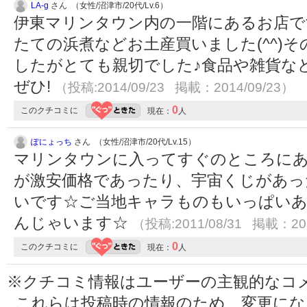
LA-g
さん （女性/沼津市/20代/Lv.6）
伊東マリンタウン内の一階にあるお店で
たての浜煮などお土産買いました(^^)
したがとても親切でした♪食品や雑貨な
ぜひ!
（投稿:2014/09/23 掲載：2014/09/23）
0
このクチコミに
現在：
人
ぽにょっち
さん （女性/沼津市/20代/Lv.15）
マリンタウンに入ってすぐのところにあ
が激安価格であったり、宇宙くじがあっ
いです☆ご当地キャラものもいっぱい
んじゃいます☆
（投稿:2011/08/31 掲載：201
0
このクチコミに
現在：
人
※クチコミ情報はユーザーの主観的なコ
これらは投稿時の情報のため、変更に