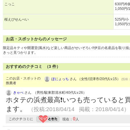
こっこ
630円/6
1,050円/
桜えびせんべい
525円/小
1,050円/
お店・スポットからのメッセージ
限定品キティや開運堂(風水)など楽しい商品がせいぞろい!!伊豆の名産品を取り
きっと見つかります。
おすすめのクチコミ （
3
件）
このお店・スポットの
ぽにょっち
さん （女性/沼津市/20代/Lv.15）
(投稿：
推薦者
きゃべ
さん （男性/駿東郡清水町/40代/Lv.26）
ホタテの浜煮最高❗いつも売っていると
ます。
（投稿:2018/04/14 掲載：2018/04/14）
0
このクチコミに
現在：
人