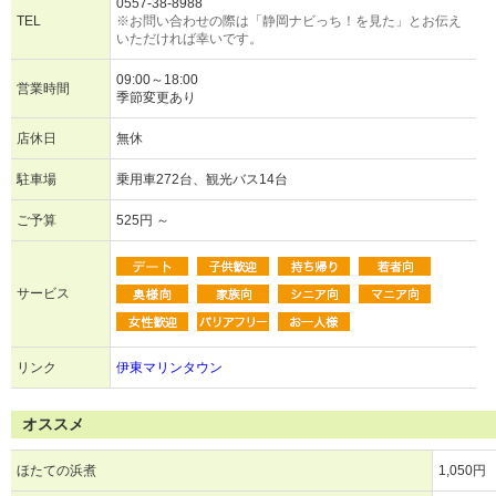
0557-38-8988
TEL
※お問い合わせの際は「静岡ナビっち！を見た」とお伝え
いただければ幸いです。
09:00～18:00
営業時間
季節変更あり
店休日
無休
駐車場
乗用車272台、観光バス14台
ご予算
525円 ～
サービス
リンク
伊東マリンタウン
オススメ
ほたての浜煮
1,050円