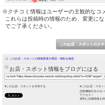
※クチコミ情報はユーザーの主観的なコ
これらは投稿時の情報のため、変更に
でご了承ください。
このお店・スポットのクチ
このお店・スポットの情報変更や閉店・移転を報告
お店・スポット情報をブログにはる
■
このお店・スポットを共有する
■
このお店・スポッ
読取機能付きのモバ
アクセス！
便利に店舗情報を持