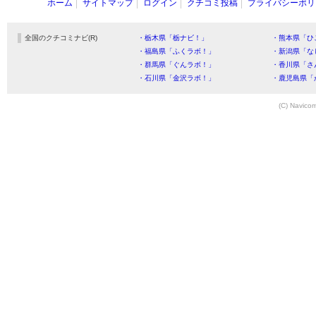
ホーム
サイトマップ
ログイン
クチコミ投稿
プライバシーポリ
全国のクチコミナビ(R)
・栃木県「栃ナビ！」
・熊本県「ひ
・福島県「ふくラボ！」
・新潟県「な
・群馬県「ぐんラボ！」
・香川県「さ
・石川県「金沢ラボ！」
・鹿児島県「
(C) Navicom