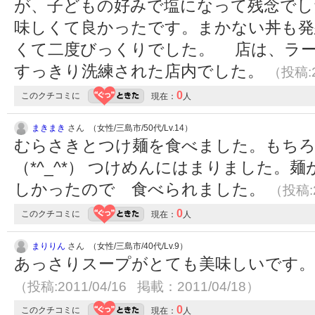
が、子どもの好みで塩になって残念でし
味しくて良かったです。まかない丼も発
くて二度びっくりでした。 店は、ラ
すっきり洗練された店内でした。
（投稿:2
0
このクチコミに
現在：
人
まきまき
さん （女性/三島市/50代/Lv.14）
むらさきとつけ麺を食べました。もちろ
（*^_^*） つけめんにはまりました。
しかったので 食べられました。
（投稿:2
0
このクチコミに
現在：
人
まりりん
さん （女性/三島市/40代/Lv.9）
あっさりスープがとても美味しいです。
（投稿:2011/04/16 掲載：2011/04/18）
0
このクチコミに
現在：
人