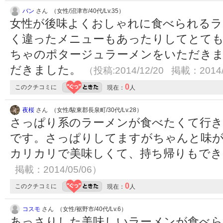
バン
さん （女性/沼津市/40代/Lv.35）
女性が後味よくおしゃれに食べられるラ
く違ったメニューもあったりしてとても
ちゃのポタージュラーメンをいただき
だきました。
（投稿:2014/12/20 掲載：2014/
0
このクチコミに
現在：
人
夜桜
さん （女性/駿東郡長泉町/30代/Lv.28）
さっぱり系のラーメンが食べたくて行
です。さっぱりしてますがちゃんと味
カリカリで美味しくて、持ち帰りもで
掲載：2014/05/06）
0
このクチコミに
現在：
人
コスモ
さん （女性/裾野市/40代/Lv.6）
あっさりした美味しいラーメンが食べら