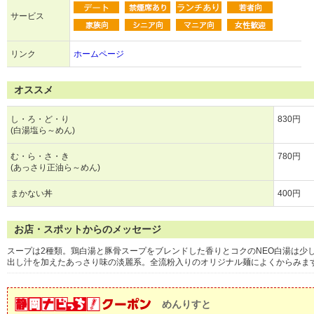
サービス
リンク
ホームページ
オススメ
し・ろ・ど・り
830円
(白湯塩ら～めん)
む・ら・さ・き
780円
(あっさり正油ら～めん)
まかない丼
400円
お店・スポットからのメッセージ
スープは2種類。鶏白湯と豚骨スープをブレンドした香りとコクのNEO白湯は少
出し汁を加えたあっさり味の淡麗系。全流粉入りのオリジナル麺によくからみま
めんりすと