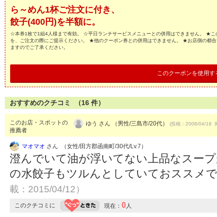
ら～めん1杯ご注文に付き、
餃子(400円)を半額に。
☆本券1枚で1組4人様まで有効。 ☆平日ランチサービスメニューとの併用はできません。 ★
を、ご注文の際にご提示ください。 ★他のクーポン券との併用はできません。 ★お店側の都
ますのでご了承ください。
このクーポンを使用す
おすすめのクチコミ （
16
件）
このお店・スポットの
ゆう さん （男性/三島市/20代）
(投稿：2008/04/18 
推薦者
マオマオ
さん （女性/田方郡函南町/30代/Lv.7）
澄んでいて油が浮いてない上品なスープ
の水餃子もツルんとしていておススメ
載：2015/04/12）
0
このクチコミに
現在：
人