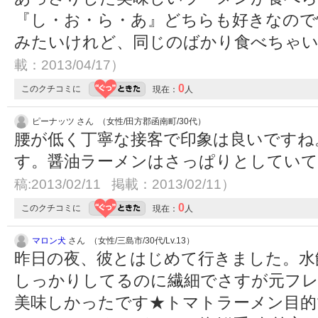
『し・お・ら・あ』どちらも好きなので
みたいけれど、同じのばかり食べちゃ
載：2013/04/17）
0
このクチコミに
現在：
人
ピーナッツ さん （女性/田方郡函南町/30代）
腰が低く丁寧な接客で印象は良いですね
す。醤油ラーメンはさっぱりとしてい
稿:2013/02/11 掲載：2013/02/11）
0
このクチコミに
現在：
人
マロン犬
さん （女性/三島市/30代/Lv.13）
昨日の夜、彼とはじめて行きました。水
しっかりしてるのに繊細でさすが元フ
美味しかったです★トマトラーメン目的