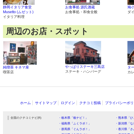
静岡イタリア食堂
お食事処 源氏酒蔵
鳩
Musetto (ムゼット)
お食事処・和食全般
ダ
イタリア料理
周辺のお店・スポット
やっぱりステーキ三島店
純喫茶 キネマ座
タ
ステーキ・ハンバーグ
喫茶店
カ
ホーム
サイトマップ
ログイン
クチコミ投稿
プライバシーポリ
全国のクチコミナビ(R)
・栃木県「栃ナビ！」
・熊本県「ひ
・福島県「ふくラボ！」
・新潟県「な
・群馬県「ぐんラボ！」
・香川県「さ