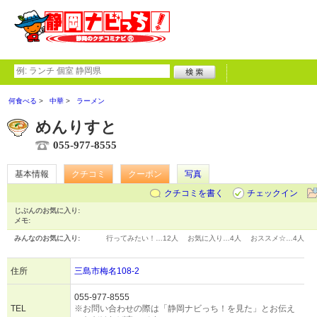
何食べる
中華
ラーメン
めんりすと
055-977-8555
基本情報
クチコミ
クーポン
写真
クチコミを書く
チェックイン
じぶんのお気に入り:
メモ:
みんなのお気に入り:
行ってみたい！…
12人
お気に入り…
4人
おススメ☆…
4人
住所
三島市梅名108-2
055-977-8555
TEL
※お問い合わせの際は「静岡ナビっち！を見た」とお伝え