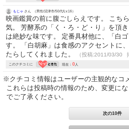
もじゃ
さん （男性/沼津市/50代/Lv.16）
映画鑑賞の前に腹ごしらえです。 こち
気。 芳酵系の「く・ろ・ど・り」を頂き
は絶妙な味です。 定番具材他に、「白
す。 「白胡麻」は食感のアクセントに、
たらしてくれました。
（投稿:2011/03/30 
0
このクチコミに
現在：
人
※クチコミ情報はユーザーの主観的なコ
これらは投稿時の情報のため、変更に
でご了承ください。
次の10件