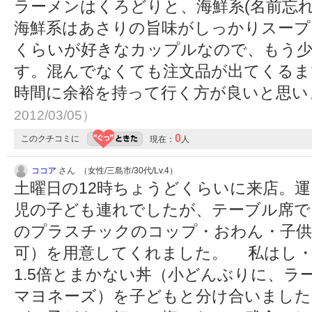
ラーメンはくろどりと、海鮮系(名前忘
海鮮系はあさりの旨味がしっかりスープ
くらいが好きなカップルなので、もう
す。混んでなくても注文品が出てくるま
時間に余裕を持って行く方が良いと思
2012/03/05）
0
このクチコミに
現在：
人
ココア
さん （女性/三島市/30代/Lv.4）
土曜日の12時ちょうどくらいに来店。
児の子ども連れでしたが、テーブル席で
のプラスチックのコップ・おわん・子供
可）を用意してくれました。 私はし・
1.5倍とまかない丼（小どんぶりに、
マヨネーズ）を子どもと分け合いました