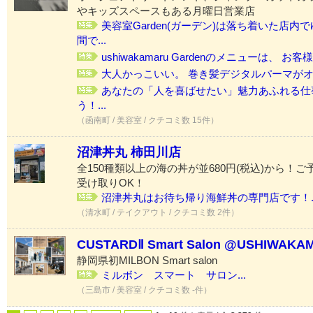
やキッズスペースもある月曜日営業店
美容室Garden(ガーデン)は落ち着いた店
間で...
ushiwakamaru Gardenのメニューは、 お客様に 
大人かっこいい。 巻き髪デジタルパーマがオ
あなたの「人を喜ばせたい」魅力あふれる仕
う！...
（函南町 / 美容室 / クチコミ数 15件）
沼津丼丸 柿田川店
全150種類以上の海の丼が並680円(税込)から！
受け取りOK！
沼津丼丸はお待ち帰り海鮮丼の専門店です！..
（清水町 / テイクアウト / クチコミ数 2件）
CUSTARDⅡ Smart Salon @USHIWAKA
静岡県初MILBON Smart salon
ミルボン スマート サロン...
（三島市 / 美容室 / クチコミ数 -件）