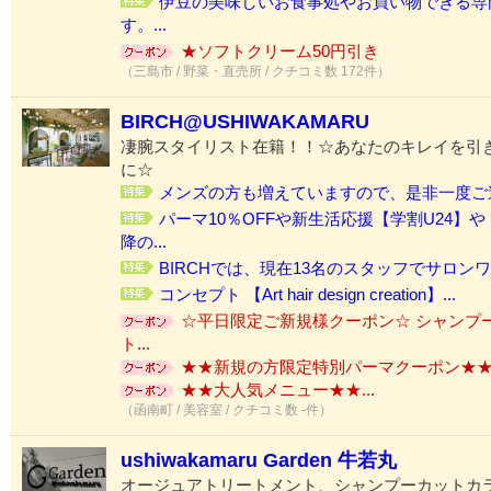
伊豆の美味しいお食事処やお買い物できる専
す。...
★ソフトクリーム50円引き
（三島市 / 野菜・直売所 / クチコミ数 172件）
BIRCH@USHIWAKAMARU
凄腕スタイリスト在籍！！☆あなたのキレイを引
に☆
メンズの方も増えていますので、是非一度ご連
パーマ10％OFFや新生活応援【学割U24】
降の...
BIRCHでは、現在13名のスタッフでサロンワ
コンセプト 【Art hair design creation】...
☆平日限定ご新規様クーポン☆ シャンプー
ト...
★★新規の方限定特別パーマクーポン★★.
★★大人気メニュー★★...
（函南町 / 美容室 / クチコミ数 -件）
ushiwakamaru Garden 牛若丸
オージュアトリートメント、シャンプーカットカ