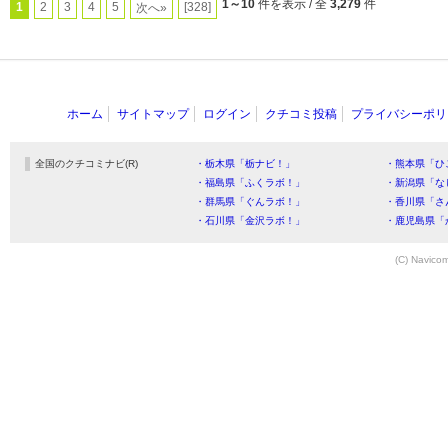
1～10
件を表示 / 全
3,279
件
1
2
3
4
5
[328]
次へ»
ホーム
サイトマップ
ログイン
クチコミ投稿
プライバシーポリ
全国のクチコミナビ(R)
・栃木県「栃ナビ！」
・熊本県「ひ
・福島県「ふくラボ！」
・新潟県「な
・群馬県「ぐんラボ！」
・香川県「さ
・石川県「金沢ラボ！」
・鹿児島県「
(C) Navicom