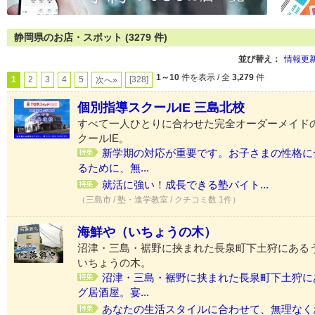
静岡県のお店・スポット (3279 件)
並び替え：
情報更
1～10
件を表示 / 全
3,279
件
1
2
3
4
5
[328]
次へ»
個別指導スクールIE 三島北校
すべて一人ひとりに合わせた完全オーダーメイド
クールIE。
新学期の対応が重要です。お子さまの性格に
るために、無...
就活に強い！成長できる塾バイト...
（三島市 / 塾・進学教室 / クチコミ数 1件）
海鮮や（いちょうの木）
沼津・三島・裾野に挟まれた長泉町下土狩にある
いちょうの木。
沼津・三島・裾野に挟まれた長泉町下土狩に
グ居酒屋。宴...
あなたの生活スタイルに合わせて、無理なくお