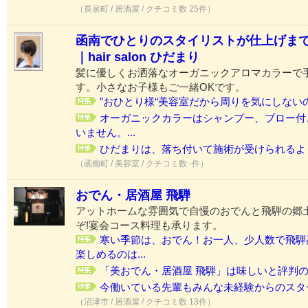
（長泉町 / 居酒屋 / クチコミ数 25件）
函南でひとりのスタイリストが仕上げま
｜hair salon ひだまり
髪に優しくお洒落なオーガニックアロマカラーで
す。小さなお子様もご一緒OKです。
″おひとり様“美容室だから周りを気にしないので
オーガニックカラーはシャンプー、ブロー付
いません。...
ひだまりは、落ち付いて施術が受けられるように
（函南町 / 美容室 / クチコミ数 -件）
おでん・居酒屋 飛騨
アットホームな雰囲気で自慢のおでんと飛騨の郷
ぞ!宴会コース料理も承ります。
寒い季節は、おでん！お一人、少人数で飛騨
楽しめるのは...
「美おでん・居酒屋 飛騨」は味しいと評判のお
今働いている先輩もみんな未経験からのスター
（沼津市 / 居酒屋 / クチコミ数 13件）