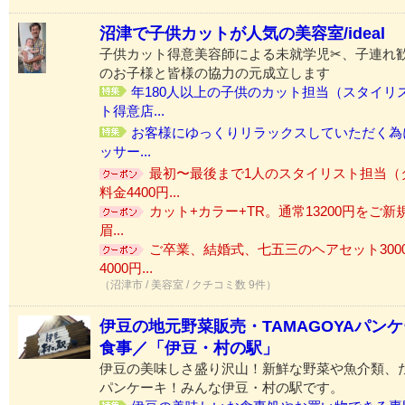
沼津で子供カットが人気の美容室/ideal
子供カット得意美容師による未就学児✂、子連れ
のお子様と皆様の協力の元成立します
年180人以上の子供のカット担当（スタイリ
ト得意店...
お客様にゆっくりリラックスしていただく為にi
ッサー...
最初〜最後まで1人のスタイリスト担当（
料金4400円...
カット+カラー+TR。通常13200円をご新
眉...
ご卒業、結婚式、七五三のヘアセット300
4000円...
（沼津市 / 美容室 / クチコミ数 9件）
伊豆の地元野菜販売・TAMAGOYAパン
食事／「伊豆・村の駅」
伊豆の美味しさ盛り沢山！新鮮な野菜や魚介類、
パンケーキ！みんな伊豆・村の駅です。