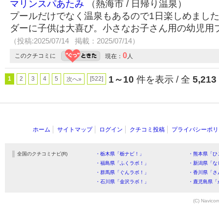
マリンスパあたみ
（熱海市 / 日帰り温泉）
プールだけでなく温泉もあるので1日楽しめまし
ダーに子供は大喜び。小さなお子さん用の幼児用
（投稿:2025/07/14 掲載：2025/07/14）
0
このクチコミに
現在：
人
1～10
件を表示 / 全
5,213
1
2
3
4
5
[522]
次へ»
ホーム
サイトマップ
ログイン
クチコミ投稿
プライバシーポリ
全国のクチコミナビ(R)
・栃木県「栃ナビ！」
・熊本県「ひ
・福島県「ふくラボ！」
・新潟県「な
・群馬県「ぐんラボ！」
・香川県「さ
・石川県「金沢ラボ！」
・鹿児島県「
(C) Navicom