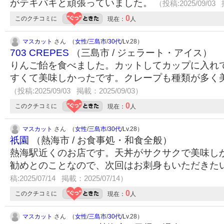
がテキパキと頑張っていました。
（投稿:2025/09/03 
0
このクチコミに
現在：
人
マスカット
さん （
女性
/
三島市
/
30代
/Lv.28）
703 CREPES
（三島市 / ジェラート・アイス）
りんご飴を食べました。カットしてカップに入れ
すくて美味しかったです。クレープも種類が多く
（投稿:2025/09/03 掲載：2025/09/03）
0
このクチコミに
現在：
人
マスカット
さん （
女性
/
三島市
/
30代
/Lv.28）
祇園
（熱海市 / お食事処・和食全般）
熱海駅近くのお店です。天丼がサクサクで美味し
勧めとのことなので、次回はお刺身もいただきた
稿:2025/07/14 掲載：2025/07/14）
0
このクチコミに
現在：
人
マスカット
さん （
女性
/
三島市
/
30代
/Lv.28）