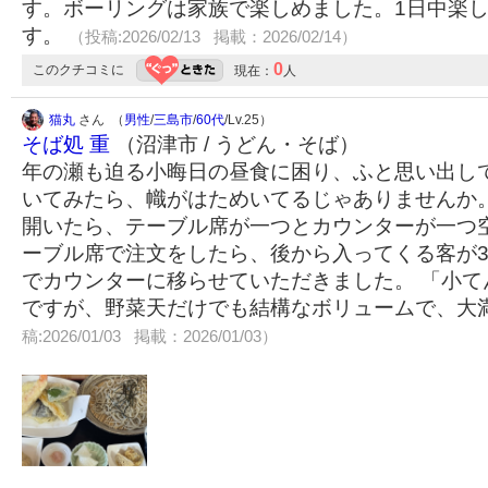
す。ボーリングは家族で楽しめました。1日中楽
す。
（投稿:2026/02/13 掲載：2026/02/14）
0
このクチコミに
現在：
人
猫丸
さん （
男性
/
三島市
/
60代
/Lv.25）
そば処 重
（沼津市 / うどん・そば）
年の瀬も迫る小晦日の昼食に困り、ふと思い出し
いてみたら、幟がはためいてるじゃありませんか。
開いたら、テーブル席が一つとカウンターが一つ
ーブル席で注文をしたら、後から入ってくる客が
でカウンターに移らせていただきました。 「小て
ですが、野菜天だけでも結構なボリュームで、大
稿:2026/01/03 掲載：2026/01/03）