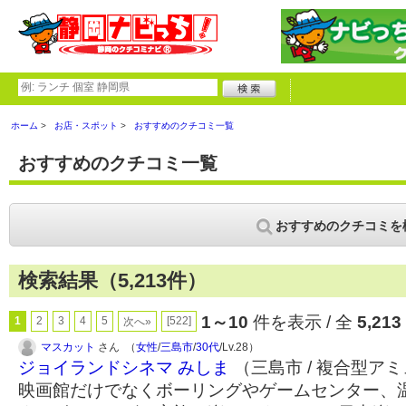
ホーム
お店・スポット
おすすめのクチコミ一覧
おすすめのクチコミ一覧
おすすめのクチコミを
検索結果（5,213件）
1～10
件を表示 / 全
5,213
1
2
3
4
5
[522]
次へ»
マスカット
さん （
女性
/
三島市
/
30代
/Lv.28）
ジョイランドシネマ みしま
（三島市 / 複合型ア
映画館だけでなくボーリングやゲームセンター、