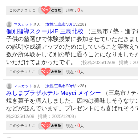
0
このクチコミに
現在：
人
マスカット
さん （
女性
/
三島市
/
30代
/Lv.28）
個別指導スクールIE 三島北校
（三島市 / 塾・進
子供の塾選びで体験授業に参加させていただきま
の説明や成績アップのためにしていること等教え
数か所体験をして別の塾に通うことになりました
いただけてよかったです。
（投稿:2025/12/08 掲載：202
0
このクチコミに
現在：
人
マスカット
さん （
女性
/
三島市
/
30代
/Lv.28）
みしまプラザホテル Meyci メイシー
（三島市 / 
焼き菓子を購入しました。店内は美味しそうなサ
などが並んでいます。プレゼントにも喜ばれそう
稿:2025/12/08 掲載：2025/12/09）
0
このクチコミに
現在：
人