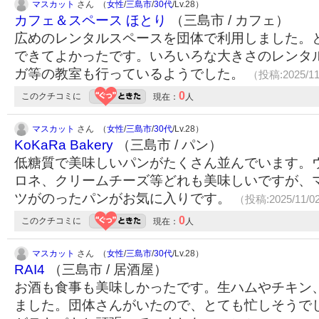
マスカット
さん （
女性
/
三島市
/
30代
/Lv.28）
カフェ＆スペース ほとり
（三島市 / カフェ）
広めのレンタルスペースを団体で利用しました。
できてよかったです。いろいろな大きさのレンタ
ガ等の教室も行っているようでした。
（投稿:2025/1
0
このクチコミに
現在：
人
マスカット
さん （
女性
/
三島市
/
30代
/Lv.28）
KoKaRa Bakery
（三島市 / パン）
低糖質で美味しいパンがたくさん並んでいます。
ロネ、クリームチーズ等どれも美味しいですが、
ツがのったパンがお気に入りです。
（投稿:2025/11/0
0
このクチコミに
現在：
人
マスカット
さん （
女性
/
三島市
/
30代
/Lv.28）
RAI4
（三島市 / 居酒屋）
お酒も食事も美味しかったです。生ハムやチキン
ました。団体さんがいたので、とても忙しそうで