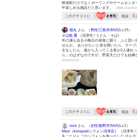
映画館だけでなくボーリングやゲームセンタ
中楽しめる施設だと思います。
（投稿:2026/02
0
このクチコミに
現在：
猫丸
さん （
男性
/
三島市
/
60代
/Lv.25）
そば処 重
（沼津市 / うどん・そば）
年の瀬も迫る小晦日の昼食に困り、ふと思い
せんか。 ありがたいと扉を開いたら、テー
文をしたら、後から入ってくる客が3人連れ
ら」のはずなのですが、野菜天だけでも結構
2026/01/03）
0
このクチコミに
現在：
sora
さん （
女性
/
裾野市
/
50代
/Lv.2）
Mani（konayukiシフォン沼津店）
（沼津市 
丸ごとりんごのシフォンを食べました ほんの