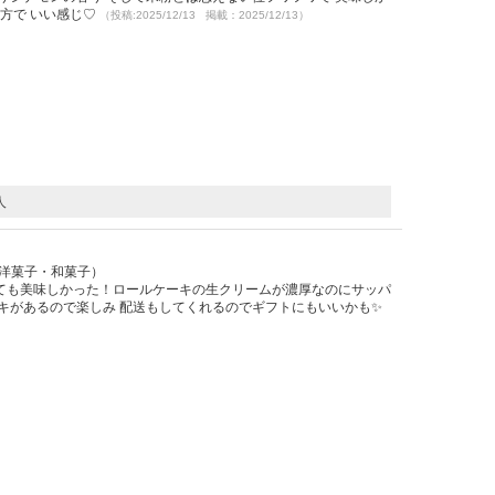
い方で いい感じ♡
（投稿:2025/12/13 掲載：2025/12/13）
人
）
/ 洋菓子・和菓子）
ても美味しかった！ロールケーキの生クリームが濃厚なのにサッパ
ーキがあるので楽しみ 配送もしてくれるのでギフトにもいいかも✨