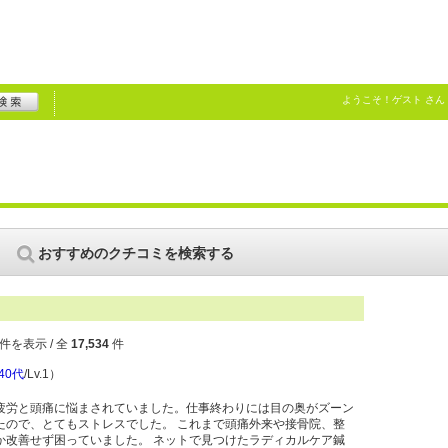
ようこそ！
ゲスト
さん
おすすめのクチコミを検索する
件を表示 / 全
17,534
件
40代
/Lv.1）
疲労と頭痛に悩まされていました。仕事終わりには目の奥がズーン
たので、とてもストレスでした。 これまで頭痛外来や接骨院、整
か改善せず困っていました。 ネットで見つけたラディカルケア鍼