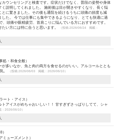
なカウンセリングと検査です。症状だけでなく、普段の姿勢や身体
すく説明してくれました。 施術後は目が開きやすくなり、長く悩
ことに驚きました。その後も通院を続けるうちに頭痛の頻度も減
ました。 今では仕事にも集中できるようになり、とても快適に過
辺で、頭痛や眼精疲労、首肩こりに悩んでいる方におすすめです。
けたい方には特に合うと思います。
（投稿:2026/06/24 掲載：
人
食事処・和食全般）
ーが多いなか、魚と肉の両方を食せるのがいい。アルコールととも
囲気。
（投稿:2026/06/03 掲載：2026/06/10）
人
ェラート・アイス）
ルトアイスがめちゃおいしい！！ 甘すぎずさっぱりしてて、シャ
載：2026/06/10）
人
.28）
型アミューズメント）