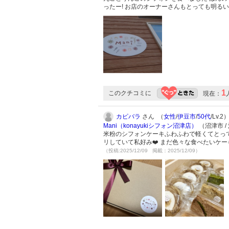
ったー! お店のオーナーさんもとっても明る
1
このクチコミに
現在：
カピバラ
さん （
女性
/
伊豆市
/
50代
/Lv.2
Mani（konayukiシフォン沼津店）
（沼津市 
米粉のシフォンケーキふわふわで軽くてとっ
リしていて私好み❤️ まだ色々な食べたいケ
（投稿:2025/12/09 掲載：2025/12/09）