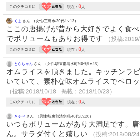
0
このクチコミに
現在：
人
くま
さん （女性/三島市/30代/Lv.13）
ここの唐揚げが昔から大好きでよく食べ
でボリュームもありお得です
（投稿:2019/
0
このクチコミに
現在：
人
とらちゃん
さん （女性/駿東郡清水町/40代/Lv.43）
オムライスを頂きました。キッチンラビ
いていて、素朴な味オムライスでペロッ
（投稿:2018/10/18 掲載：2018/10/23）
0
このクチコミに
現在：
人
きゃべ
さん （男性/駿東郡清水町/40代/Lv.26）
いつもボリュームがあり大満足です。唐
ん。サラダ付くと嬉しい
（投稿:2018/08/2