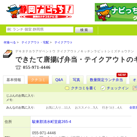
何食べる
テイクアウト・宅配
テイクアウト
デキタテカラアゲベントウ テイクアウトノキッチンラビットシミズチョウテン
できたて唐揚げ弁当・テイクアウトの
055-971-4446
NEW!
基本情報
クチコミ
Q&A
写真
数量限定ランチ弁当
オ
クチコミを書く
チェックイン
じぶんのお気に入り:
メモ:
みんなのお気に入り:
お気に入り…
11人
おススメ☆…
5人
行きつけ…
4人
全部
住所
駿東郡清水町堂庭265-4
055-971-4446