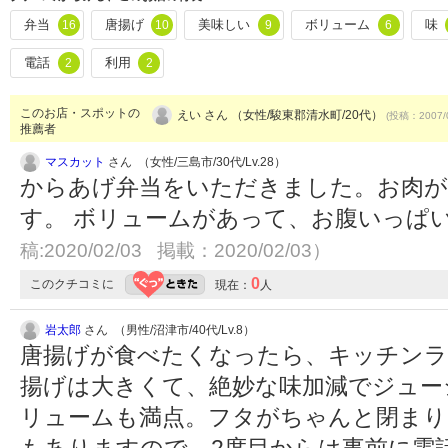
弁当
唐揚げ
美味しい
ボリューム
味
16
10
9
6
電話
利用
2
2
このお店・スポットの
えい さん （女性/駿東郡清水町/20代）
(投稿：2007/
推薦者
マスカット
さん （女性/三島市/30代/Lv.28）
からあげ弁当をいただきました。お肉が
す。 ボリュームがあって、お腹いっぱ
稿:2020/02/03 掲載：2020/02/03）
0
このクチコミに
現在：
人
岩太郎
さん （男性/沼津市/40代/Lv.8）
唐揚げが食べたくなったら、キッチンラ
揚げは大きくて、絶妙な味加減でジュー
リュームも満点。フタがちゃんと閉まり