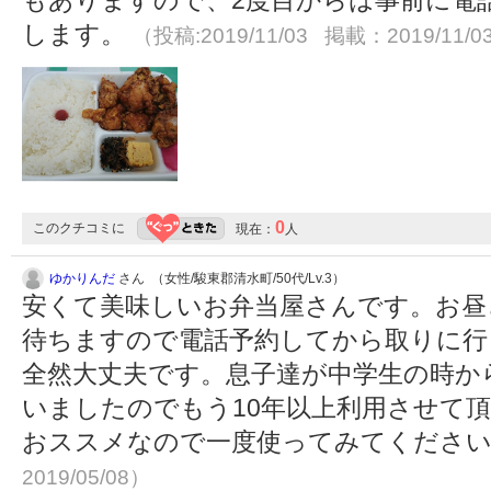
もありますので、2度目からは事前に電
します。
（投稿:2019/11/03 掲載：2019/11/0
0
このクチコミに
現在：
人
ゆかりんだ
さん （女性/駿東郡清水町/50代/Lv.3）
安くて美味しいお弁当屋さんです。お昼
待ちますので電話予約してから取りに行
全然大丈夫です。息子達が中学生の時か
いましたのでもう10年以上利用させて
おススメなので一度使ってみてくださ
2019/05/08）