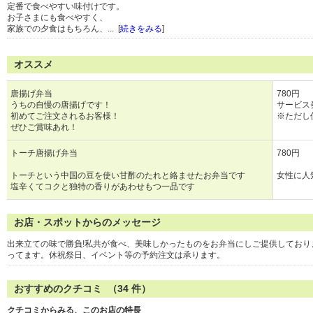
定番で食べやすい味付けです。
お子さまにも食べやすく、
家族での夕食はもちろん、... [
続きをみる
]
オススメ
唐揚げ弁当
780円
うちの自慢の唐揚げです！
サービス
初めてご注文されるお客様！
※ただし
ぜひご賞味あれ！
トーチ唐揚げ弁当
780円
トーチという中国の豆を使い甘酢のたれと絡ませたお弁当です
女性に人
塩辛くてコクと独特の香りがあわせもつ一品です
お店・スポットからのメッセージ
出来立ての味で勝負!私共が食べ、美味しかったものをお弁当にしご提供してお
ってます。休祝祭日、イベント等の予約注文は承ります。
おすすめのクチコミ （
34
件）
クチコミからみる、このお店の特長