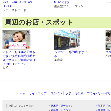
Pica・Pau LATIN FAST
MOVIX清水
テ
FOOD
複合型アミューズメント
ファーストフード
周辺のお店・スポット
アトピーも３歳の子供も
ヘアカット専門店 すまい
ク
できる敏感肌専門脱毛エ
る
小
ステサロン｜素肌の休日
美容室
Duplet（デュプレ）
脱毛
ホーム
サイトマップ
ログイン
クチコミ投稿
プライバシーポリ
全国のクチコミナビ(R)
・栃木県「栃ナビ！」
・熊本県「ひ
・福島県「ふくラボ！」
・新潟県「な