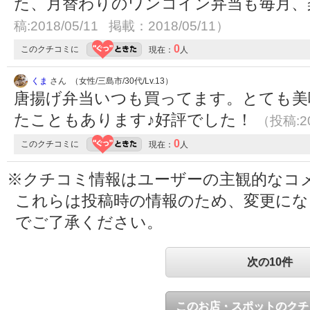
た、月替わりのワンコイン弁当も毎月
稿:2018/05/11 掲載：2018/05/11）
0
このクチコミに
現在：
人
くま
さん （女性/三島市/30代/Lv.13）
唐揚げ弁当いつも買ってます。とても美
たこともあります♪好評でした！
（投稿:20
0
このクチコミに
現在：
人
※クチコミ情報はユーザーの主観的なコ
これらは投稿時の情報のため、変更に
でご了承ください。
次の10件
このお店・スポットのクチ