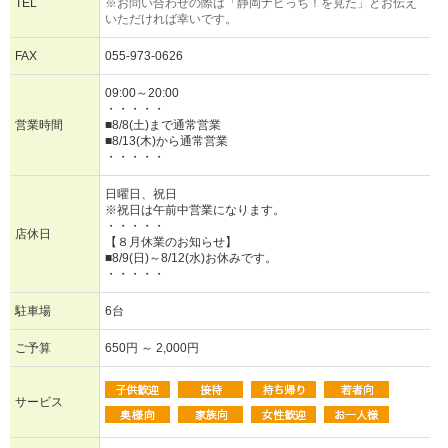
TEL
※お問い合わせの際は「静岡ナビっち！を見た」とお伝え
いただければ幸いです。
FAX
055-973-0626
09:00～20:00
・・・・・
営業時間
■8/8(土)まで通常営業
■8/13(木)から通常営業
・・・・・
日曜日、祝日
※祝日は午前中営業になります。
・・・・・
店休日
【８月休業のお知らせ】
■8/9(日)～8/12(水)お休みです。
・・・・・
駐車場
6台
ご予算
650円 ～ 2,000円
サービス