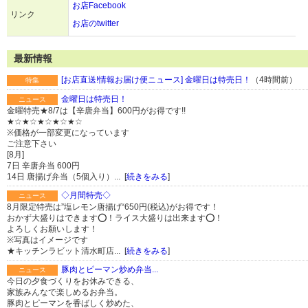
お店Facebook
リンク
お店のtwitter
最新情報
[お店直送!情報お届け便ニュース] 金曜日は特売日！
（4時間前）
特集
金曜日は特売日！
ニュース
金曜特売★8/7は【辛唐弁当】600円がお得です!!
★☆★☆★☆★☆★☆
※価格が一部変更になっています
ご注意下さい
[8月]
7日 辛唐弁当 600円
14日 唐揚げ弁当（5個入り）... [
続きをみる
]
◇月間特売◇
ニュース
8月限定特売は”塩レモン唐揚げ“650円(税込)がお得です！
おかず大盛りはできます⭕️！ライス大盛りは出来ます⭕️！
よろしくお願いします！
※写真はイメージです
★キッチンラビット清水町店... [
続きをみる
]
豚肉とピーマン炒め弁当...
ニュース
今日の夕食づくりをお休みできる、
家族みんなで楽しめるお弁当。
豚肉とピーマンを香ばしく炒めた、