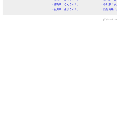
・群馬県「ぐんラボ！」
・香川県「さ
・石川県「金沢ラボ！」
・鹿児島県「
(C) Navicom