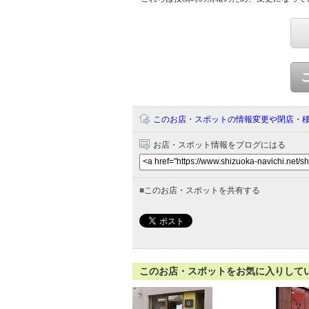
このお店・スポットの情報変更や閉店・
お店・スポット情報をブログにはる
■
このお店・スポットを共有する
このお店・スポットをお気に入りして