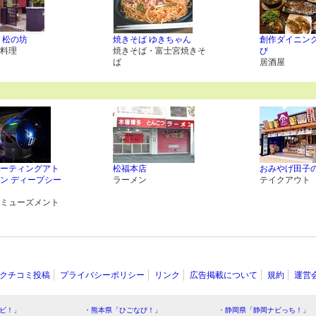
 松の坊
焼きそば ゆきちゃん
創作ダイニング
料理
焼きそば・富士宮焼きそ
び
ば
居酒屋
ーティングアト
松福本店
おみやげ田子
ン ディープシー
ラーメン
テイクアウト
ミューズメント
クチコミ投稿
プライバシーポリシー
リンク
広告掲載について
規約
運営
ビ！」
・熊本県「ひごなび！」
・静岡県「静岡ナビっち！」