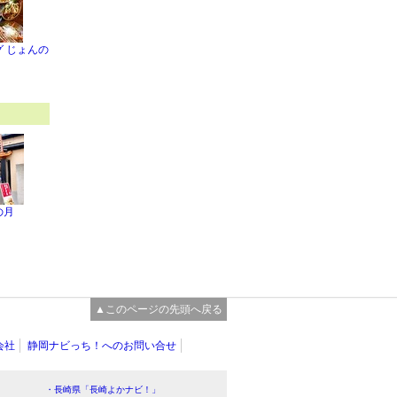
 じょんの
の月
▲このページの先頭へ戻る
会社
静岡ナビっち！へのお問い合せ
・長崎県「長崎よかナビ！」