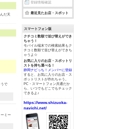
登録情報確認
最近見たお店・スポット
含んだ天
スマートフォン版
クチコミ数順で並び替えができ
ちゃう！
モバイル端末での検索結果もク
チコミ数順で並び替えができち
ゃうよ☆
お気に入りのお店・スポットリ
ストを持ち運べる！
静岡ナビっち！メンバーに登録
すると、お気に入りのお店・ス
ポットリストが作れちゃう。
PC・スマートフォン共通だか
そうで
ら、いつでもどこでもチェック
できるよ♪
https://www.shizuoka-
navichi.net/
リーミー