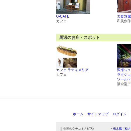
G-CAFE
美食彩館
カフェ
和風創作
周辺のお店・スポット
カフェ ラティメリア
深海シュ
カフェ
ラクショ
ワールド
複合型ア
ホーム
サイトマップ
ログイン
全国のクチコミナビ(R)
・栃木県「栃ナ