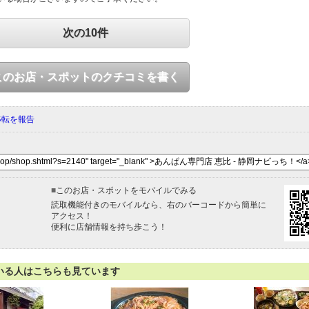
次の10件
このお店・スポットのクチコミを書く
移転を報告
■
このお店・スポットをモバイルでみる
読取機能付きのモバイルなら、右のバーコードから簡単に
アクセス！
便利に店舗情報を持ち歩こう！
いる人はこちらも見ています