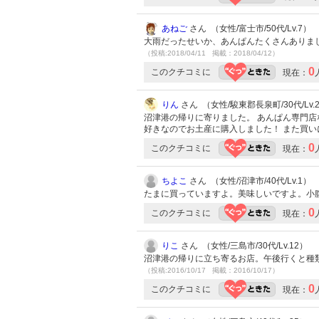
あねご
さん （女性/富士市/50代/Lv.7）
大雨だったせいか、あんぱんたくさんありま
（投稿:2018/04/11 掲載：2018/04/12）
0
このクチコミに
現在：
りん
さん （女性/駿東郡長泉町/30代/Lv.
沼津港の帰りに寄りました。 あんぱん専門店
好きなのでお土産に購入しました！ また買
0
このクチコミに
現在：
ちよこ
さん （女性/沼津市/40代/Lv.1）
たまに買っていますよ。美味しいですよ。小
0
このクチコミに
現在：
りこ
さん （女性/三島市/30代/Lv.12）
沼津港の帰りに立ち寄るお店。午後行くと種
（投稿:2016/10/17 掲載：2016/10/17）
0
このクチコミに
現在：