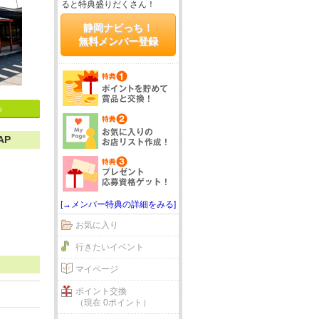
ると特典盛りだくさん！
静岡ナビっち！
無料メンバー登録
る
AP
[→メンバー特典の詳細をみる]
お気に入り
行きたいイベント
マイページ
ポイント交換
（現在 0ポイント）