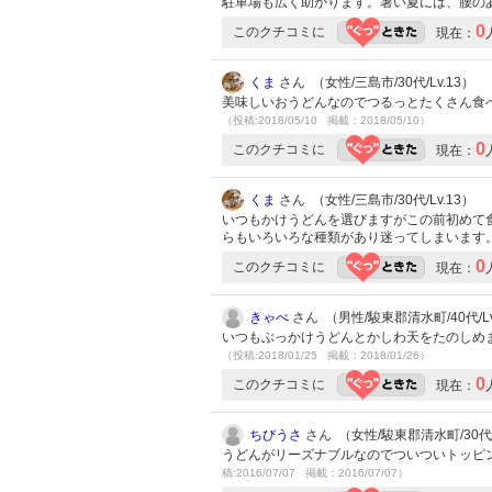
駐車場も広く助かります。暑い夏には、腰の
0
このクチコミに
現在：
くま
さん （女性/三島市/30代/Lv.13）
美味しいおうどんなのでつるっとたくさん食
（投稿:2018/05/10 掲載：2018/05/10）
0
このクチコミに
現在：
くま
さん （女性/三島市/30代/Lv.13）
いつもかけうどんを選びますがこの前初めて
らもいろいろな種類があり迷ってしまいます
0
このクチコミに
現在：
きゃべ
さん （男性/駿東郡清水町/40代/Lv
いつもぶっかけうどんとかしわ天をたのしめ
（投稿:2018/01/25 掲載：2018/01/26）
0
このクチコミに
現在：
ちびうさ
さん （女性/駿東郡清水町/30代/
うどんがリーズナブルなのでついついトッピング
稿:2016/07/07 掲載：2016/07/07）