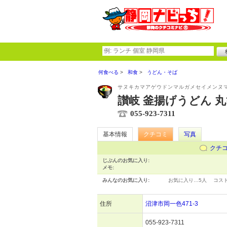
何食べる
和食
うどん・そば
サヌキカマアゲウドンマルガメセイメンヌ
讃岐 釜揚げうどん 丸
055-923-7311
基本情報
クチコミ
写真
クチ
じぶんのお気に入り:
メモ:
みんなのお気に入り:
お気に入り…
5人
コス
住所
沼津市岡一色471-3
055-923-7311