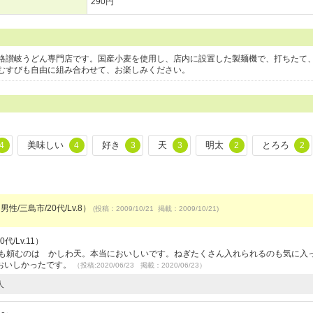
290円
格讃岐うどん専門店です。国産小麦を使用し、店内に設置した製麺機で、打ちたて
むすびも自由に組み合わせて、お楽しみください。
美味しい
好き
天
明太
とろろ
4
4
3
3
2
2
男性/三島市/20代/Lv.8）
(投稿：2009/10/21 掲載：2009/10/21)
代/Lv.11）
つも頼むのは かしわ天。本当においしいです。ねぎたくさん入れられるのも気に入
おいしかったです。
（投稿:2020/06/23 掲載：2020/06/23）
人