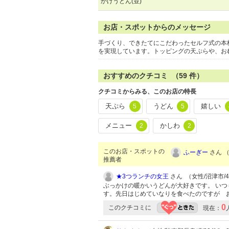
かけうどん(並)
お店・スポットからのメッセージ
手づくり、できたてにこだわったセルフ式の本
を実現しています。トッピングの天ぷらや、お
おすすめのクチコミ （
59
件）
クチコミからみる、このお店の特長
天ぷら
うどん
嬉しい
5
5
メニュー
かしわ
2
2
このお店・スポットの
ふーぎー
さん （
推薦者
★3つランチの女王
さん （女性/沼津市/40
ぶっかけの暖かいうどんが大好きです。 い
す。先日はじめていなりを食べたのですが 
0
このクチコミに
現在：