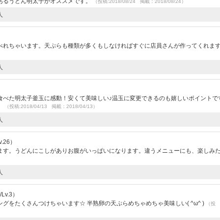
あるうどん明太子がオススメです。
（投稿:2018/08/24 掲載：2018/08/24）
人
べれちゃいます。天ぷらも種類が多くもしなければすぐに店員さんが作ってくれま
人
食べた明太子釜玉に感動！安くて美味しい♪温玉に変更できるのも嬉しいポイントで
。
（投稿:2018/04/13 掲載：2018/04/13）
人
.26）
ます。うどんにこしがありお腹がいっぱいになります。違うメニューにも、楽しみ
人
Lv.3）
をたくさんつけちゃいます☆ 半熟卵の天ぷらめちゃめちゃ美味しい( ^ω^ )
（投