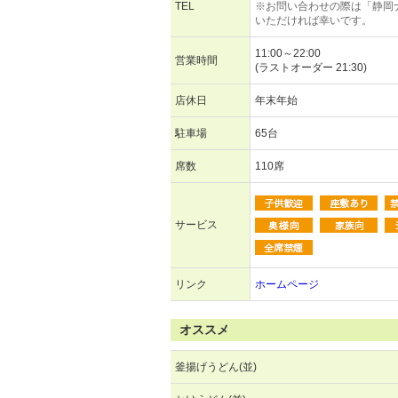
TEL
※お問い合わせの際は「静岡
いただければ幸いです。
11:00～22:00
営業時間
(ラストオーダー 21:30)
店休日
年末年始
駐車場
65台
席数
110席
サービス
リンク
ホームページ
オススメ
釜揚げうどん(並)