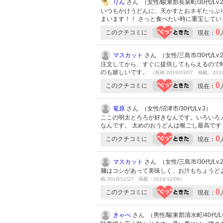
りん
さん （女性/駿東郡長泉町/30代/Lv.
いつもかけうどんに、天かすとおネギたっぷり
まいます！！ さっと食べたい時に重宝して
0
このクチコミに
現在：
マスカット
さん （女性/三島市/30代/Lv.
注文してから、すぐに提供してもらえるので
のも嬉しいです。
（投稿:2019/03/07 掲載：2019
0
このクチコミに
現在：
篭原
さん （女性/沼津市/30代/Lv.3）
ここの明太とろろが好きなんです。いろいろ
なんです。 太めのおうどんは喉ごし最高です
0
このクチコミに
現在：
マスカット
さん （女性/三島市/30代/Lv.
麺はコシがあって美味しく、お汁もちょうど
稿:2018/11/27 掲載：2018/12/04）
0
このクチコミに
現在：
きゃべ
さん （男性/駿東郡清水町/40代/Lv