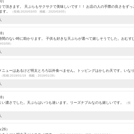
20）
で頂きます。 天ぷらもサクサクで美味しいです！！ お店の人の手際の良さをずっ
います。
（投稿:2020/03/05 掲載：2020/03/05）
人
28）
時間のない時に助かります。 子供も好きな天ぷらが選べて嬉しそうでした。おむす
/03/08）
人
メニューはあるけど明太とろろ以外食べません。トッピングはかしわ天です。いな
（投稿:2019/01/19 掲載：2019/01/28）
人
28）
よい濃さでした。天ぷらはいつも迷います。リーズナブルなのも嬉しいです。
（投
人
.26）