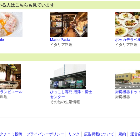
いる人はこちらも見ています
afe
Mario Pasta
ボッカデラベ
イタリア料理
イタリア料理
ランピエール
ひっこし専門 沼津・富士
厨房機器ドッ
料理
センター
厨房機器
その他の生活情報
クチコミ投稿
プライバシーポリシー
リンク
広告掲載について
規約
運営