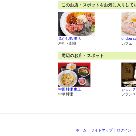
このお店・スポットをお気に入りして
魚がし鮨 港店
ohdou c
寿司・刺身
カフェ
周辺のお店・スポット
中国料理 東王
シェ、グ
中華料理
フランス
ホーム
サイトマップ
ログイン