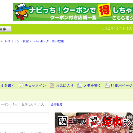
ようこそ！
ゲスト
さん
レストラン・食堂
バイキング・食べ放題
コミを書く
チェックイン
お気に入り
メモを書く
印刷用ページ
クーポン…
2人
お気に入り…
1人
全部見る