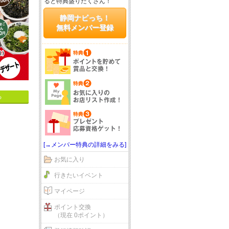
ると特典盛りだくさん！
静岡ナビっち！
無料メンバー登録
る
[→メンバー特典の詳細をみる]
お気に入り
行きたいイベント
マイページ
ポイント交換
（現在 0ポイント）