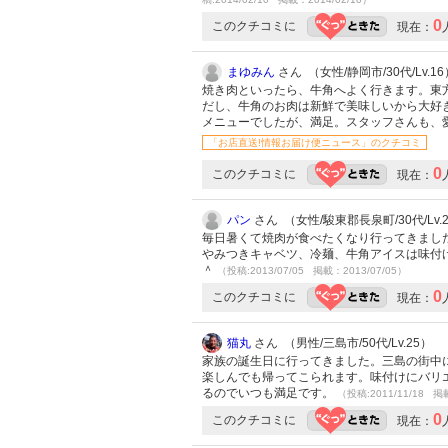
0
このクチコミに
現在：
まゆみん
さん （女性/静岡市/30代/Lv.16
焼き肉といったら、牛角へよく行きます。東
だし、牛角のお肉は新鮮で美味しいから大好
メニューでしたが、満足。スタッフさんも、
「お店直送!情報お届け便ニュース」のクチコミ
0
このクチコミに
現在：
パン
さん （女性/駿東郡長泉町/30代/Lv.
毎日暑くて焼肉が食べたくなり行ってきまし
やみつきキャベツ、冷麺、牛角アイスは味付
＾
（投稿:2013/07/05 掲載：2013/07/05）
0
このクチコミに
現在：
猫丸
さん （男性/三島市/50代/Lv.25）
家族の誕生日に行ってきました。三島の街中
楽しんでも帰ってこられます。味付けにバリ
るのでいつも満足です。
（投稿:2011/11/18 掲
0
このクチコミに
現在：