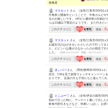
推薦者
マスカット
さん （女性/三島市/30代/Lv.
牛角祭り開催中ということで、牛角カルビや
るのが嬉しいです。 HPから優待券の印刷
らは10歳以下限定のようです。 また行きた
0
このクチコミに
現在：
マスカット
さん （女性/三島市/30代/Lv.
お誕生日のはがきをいただいたので行ってき
た。ビビンバは量が少なかったのが残念です
した。
（投稿:2017/11/07 掲載：2017/11/07）
0
このクチコミに
現在：
きぃパパ
さん （男性/静岡市/30代/Lv.1
先日、CMを見て妖怪ウォッチキャンペーン
かりです。 店員の方も子供たちと遊んでくれ
0
このクチコミに
現在：
とこぷ〜♡
さん （女性/伊豆の国市/30代/L
初めて行った時に、アンケート書いて出した
飲食代割引きなどなど、特典いっぱい。お得
稿:2014/02/10 掲載：2014/02/10）