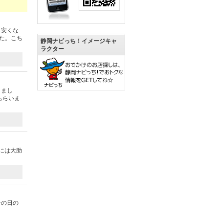
も安くな
た。こち
静岡ナビっち！イメージキャ
ラクター
きまし
もらいま
には大助
その日の