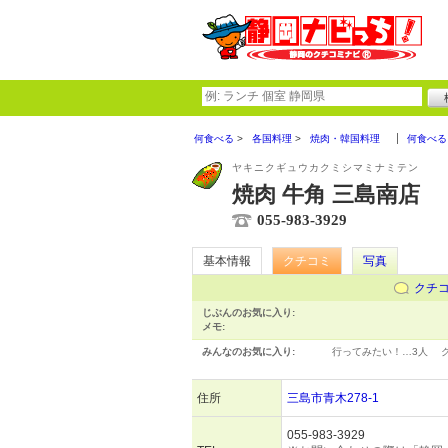
何食べる
各国料理
焼肉・韓国料理
何食べる
ヤキニクギュウカクミシマミナミテン
焼肉 牛角 三島南店
055-983-3929
基本情報
クチコミ
写真
クチ
じぶんのお気に入り:
メモ:
みんなのお気に入り:
行ってみたい！…
3人
住所
三島市青木278-1
055-983-3929