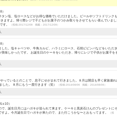
28）
牛タン塩、塩ロースなどがお得な価格でいただけました。ビールやソフトドリンク
ができますよ。帰り際レジで子どもがお菓子のつかみ取りをさせてもらい喜んでいまし
いです。
（投稿:2017/12/08 掲載：2017/12/09）
人
28）
ました。塩キャベツや、牛角カルビ、ハラミにロース、石焼ビビンバなどをいただ
が美味しかったです。 お誕生日のケーキをいただき、帰りにレジで子供がお菓子を
人
）
をやっているとのことで、息子にせがまれて行きました。８月は開店も早く家族連れ
ました。 ８月にもう一度行きます（笑）
（投稿:2014/08/06 掲載：2014/08/06）
人
v.10）
ので、誕生日月にはハガキが送られて来ます。ケーキと黒炭石けんのプレゼントに
ですよ。今月誕生日でハガキが来たので、また行こうかな〜とおもってます。
（投