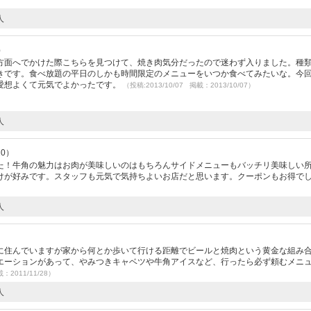
人
）
方面へでかけた際こちらを見つけて、焼き肉気分だったので迷わず入りました。種
きです。食べ放題の平日のしかも時間限定のメニューをいつか食べてみたいな。今
愛想よくて元気でよかったです。
（投稿:2013/10/07 掲載：2013/10/07）
人
20）
た！牛角の魅力はお肉が美味しいのはもちろんサイドメニューもバッチリ美味しい
けが好みです。スタッフも元気で気持ちよいお店だと思います。クーポンもお得で
人
に住んでいますが家から何とか歩いて行ける距離でビールと焼肉という黄金な組み
エーションがあって、やみつきキャベツや牛角アイスなど、行ったら必ず頼むメニ
載：2011/11/28）
人