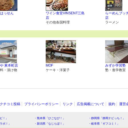
はっせん
ワイン食堂VINSENT三島
らーめんブッチ
店
店
その他各国料理
ラーメン
や 東本町店
MOF
みずか学習塾
料・漬け物
ケーキ・洋菓子
塾・進学教室
クチコミ投稿
プライバシーポリシー
リンク
広告掲載について
規約
運営
ビ！」
・熊本県「ひごなび！」
・静岡県「静岡ナビっち！」
ラボ！」
・新潟県「なじらぼ！」
・岐阜県「ギフコミ！」