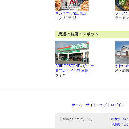
マカロニ市場三島店
ラーメン
イタリア料理
ラーメン
周辺のお店・スポット
BRIDGESTONEのタイヤ
かわい米
専門店 タイヤ館 三島
米・調味
タイヤ
ホーム
サイトマップ
ログイン
全国のクチコミナビ(R)
・栃木県「栃ナ
・福島県「ふく