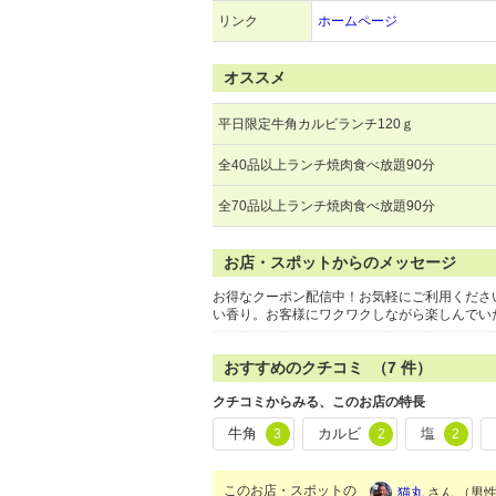
リンク
ホームページ
オススメ
平日限定牛角カルビランチ120ｇ
全40品以上ランチ焼肉食べ放題90分
全70品以上ランチ焼肉食べ放題90分
お店・スポットからのメッセージ
お得なクーポン配信中！お気軽にご利用くださ
い香り。お客様にワクワクしながら楽しんでい
おすすめのクチコミ （
7
件）
クチコミからみる、このお店の特長
牛角
カルビ
塩
3
2
2
このお店・スポットの
猫丸
さん （男性/