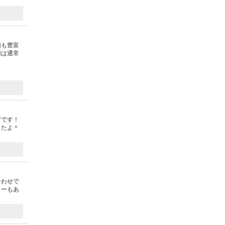
類も豊富
回は通常
所です！
したよ＾
合わせで
ューもあ