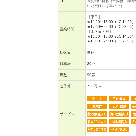
TEL
※お問い合わせの際は「静岡
いただければ幸いです。
【平日】
★11:30ー15:00（LO.14:00）
★17:00ー24:00（LO.23:00）
営業時間
【土・日・祝】
★11:30ー15:00（LO.14:00）
★16:00ー24:00（LO.23:00）
店休日
無休
駐車場
30台
席数
90席
ご予算
715円 ～
サービス