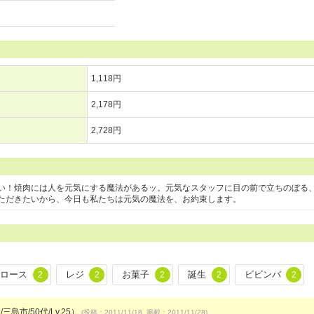
1,118円
2,178円
2,728円
い！焼肉には人を元気にする魔法があるッ。元気なスタッフに目の前で立ちのぼる
ただきたいから、今日も私たちは元気の魔法を、お約束します。
ロース
レジ
お菓子
誕生
ビビンバ
2
2
2
2
2
三島市/50代/Lv.25）
(投稿：2011/11/18 掲載：2011/11/28)