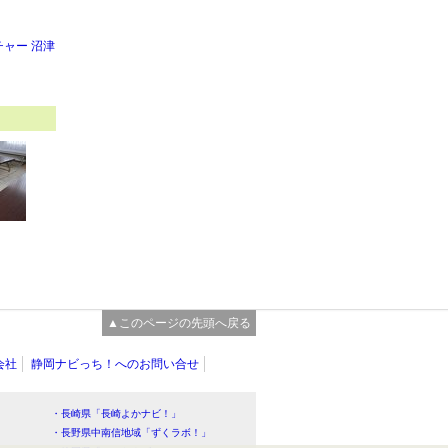
ャー 沼津
▲このページの先頭へ戻る
会社
静岡ナビっち！へのお問い合せ
・長崎県「長崎よかナビ！」
・長野県中南信地域「ずくラボ！」