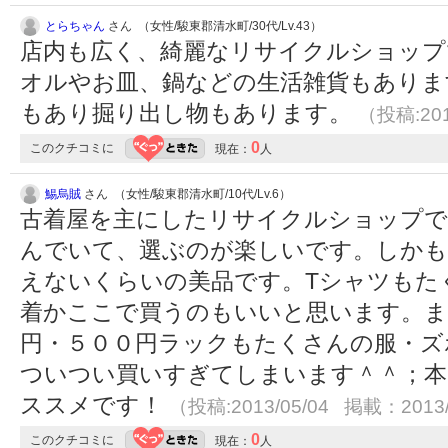
とらちゃん
さん （女性/駿東郡清水町/30代/Lv.43）
店内も広く、綺麗なリサイクルショップ
オルやお皿、鍋などの生活雑貨もありま
もあり掘り出し物もあります。
（投稿:201
0
このクチコミに
現在：
人
鯣烏賊
さん （女性/駿東郡清水町/10代/Lv.6）
古着屋を主にしたリサイクルショップで
んでいて、選ぶのが楽しいです。しかも
えないくらいの美品です。Tシャツもた
着かここで買うのもいいと思います。ま
円・５００円ラックもたくさんの服・ズ
ついつい買いすぎてしまいます＾＾；本
ススメです！
（投稿:2013/05/04 掲載：2013/
0
このクチコミに
現在：
人