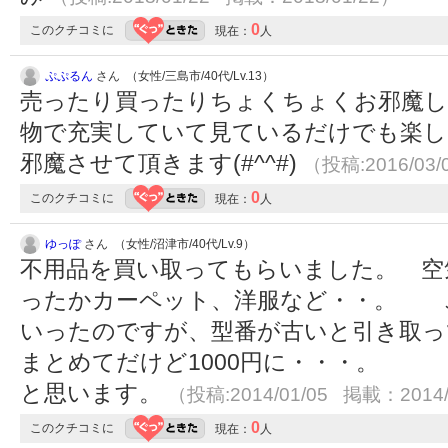
0
このクチコミに
現在：
人
ぷぷるん
さん （女性/三島市/40代/Lv.13）
売ったり買ったりちょくちょくお邪魔し
物で充実していて見ているだけでも楽
邪魔させて頂きます(#^^#)
（投稿:2016/03/
0
このクチコミに
現在：
人
ゆっぽ
さん （女性/沼津市/40代/Lv.9）
不用品を買い取ってもらいました。 空
ったかカーペット、洋服など・・。 
いったのですが、型番が古いと引き取っ
まとめてだけど1000円に・・・。 
と思います。
（投稿:2014/01/05 掲載：2014/
0
このクチコミに
現在：
人