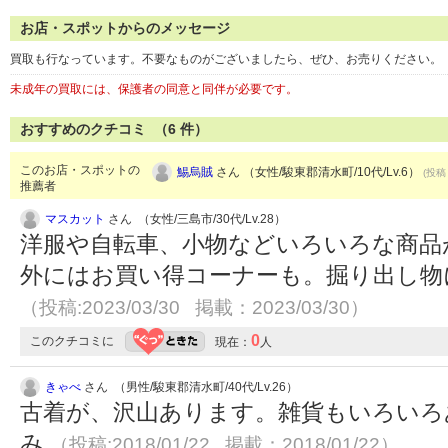
お店・スポットからのメッセージ
買取も行なっています。不要なものがございましたら、ぜひ、お売りください。
未成年の買取には、保護者の同意と同伴が必要です。
おすすめのクチコミ （
6
件）
このお店・スポットの
鯣烏賊
さん （女性/駿東郡清水町/10代/Lv.6）
(投稿：
推薦者
マスカット
さん （女性/三島市/30代/Lv.28）
洋服や自転車、小物などいろいろな商品
外にはお買い得コーナーも。掘り出し物
（投稿:2023/03/30 掲載：2023/03/30）
0
このクチコミに
現在：
人
きゃべ
さん （男性/駿東郡清水町/40代/Lv.26）
古着が、沢山あります。雑貨もいろいろ
み
（投稿:2018/01/22 掲載：2018/01/22）