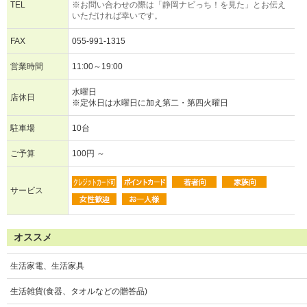
TEL
※お問い合わせの際は「静岡ナビっち！を見た」とお伝え
いただければ幸いです。
FAX
055-991-1315
営業時間
11:00～19:00
水曜日
店休日
※定休日は水曜日に加え第二・第四火曜日
駐車場
10台
ご予算
100円 ～
サービス
オススメ
生活家電、生活家具
生活雑貨(食器、タオルなどの贈答品)