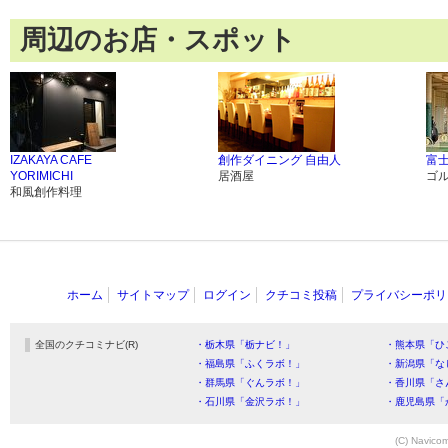
周辺のお店・スポット
IZAKAYA CAFE
創作ダイニング 自由人
富
YORIMICHI
居酒屋
ゴ
和風創作料理
ホーム
サイトマップ
ログイン
クチコミ投稿
プライバシーポリ
全国のクチコミナビ(R)
・栃木県「栃ナビ！」
・熊本県「ひ
・福島県「ふくラボ！」
・新潟県「な
・群馬県「ぐんラボ！」
・香川県「さ
・石川県「金沢ラボ！」
・鹿児島県「
(C) Navicom