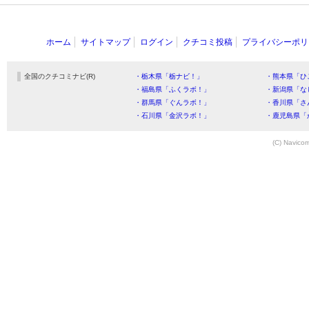
ホーム
サイトマップ
ログイン
クチコミ投稿
プライバシーポリ
全国のクチコミナビ(R)
・栃木県「栃ナビ！」
・熊本県「ひ
・福島県「ふくラボ！」
・新潟県「な
・群馬県「ぐんラボ！」
・香川県「さ
・石川県「金沢ラボ！」
・鹿児島県「
(C) Navicom