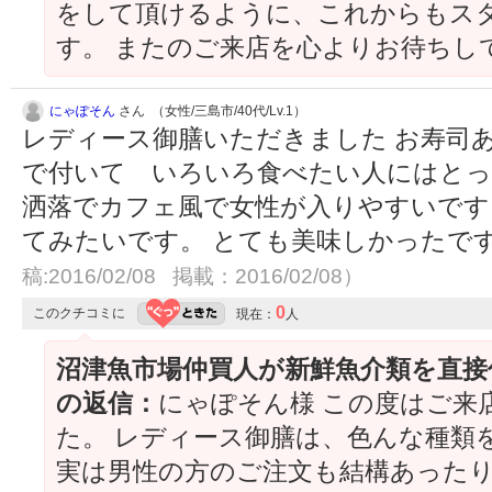
をして頂けるように、これからもス
す。 またのご来店を心よりお待ちし
にゃぽそん
さん （女性/三島市/40代/Lv.1）
レディース御膳いただきました お寿司
で付いて いろいろ食べたい人にはとっ
洒落でカフェ風で女性が入りやすいです
てみたいです。 とても美味しかったで
稿:2016/02/08 掲載：2016/02/08）
0
このクチコミに
現在：
人
沼津魚市場仲買人が新鮮魚介類を直接
の返信：
にゃぽそん様 この度はご来
た。 レディース御膳は、色んな種類
実は男性の方のご注文も結構あったり