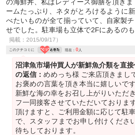
の海鮮丼、私はレディース御膳を頂きま
ームたっぷり、ネタがとろけるように新
べたいものが全て揃っていて、自家製チ
せでした。駐車場も立体で2Fにあるの
掲載：2015/09/17）
0
このクチコミに
現在：
人
沼津魚市場仲買人が新鮮魚介類を直接
の返信：
めめっち様 ご来店頂きまし
お褒めの言葉を頂き本当に嬉しいです
新鮮な海の幸をお召し上がりいただき
フ一同接客させていただいております
頂けますと、ご利用金額に応じて駐
で、スタッフまでお申し付けください
待ちしております。