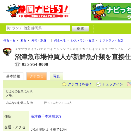
何食べる
和食
寿司・刺身
何食べる
レストラン・食堂
レストラン・食堂
ヌマヅウオイチバナカガイニンシンセンガギョカイルイヲチョクセツシイレ。ヌ
沼津魚市場仲買人が新鮮魚介類を直接
055-954-0008
基本情報
クチコミ
写真
クチコミを書く
チェックイン
じぶんのお気に入り:
メモ:
みんなのお気に入り:
行ってみたい！…
1人
住所
沼津市千本港町109
交通・アクセ
JR沼津駅より車で10分