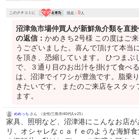
0
このクチコミに
現在：
人
沼津魚市場仲買人が新鮮魚介類を直接
の返信：
かめきち2号様 この度はご
うございました。喜んで頂けて本当
を頂き、恐縮しています。 ひつまぶ
で、３通り目のお出汁を掛けて食べる
は、沼津でイワシが豊漁です。脂乗
きたいです。 またのご来店をスタッ
ます。
めめっち
さん （女性/三島市/40代/Lv.25）
家具、照明など、沼津港にこんなお店が
リ、オシャレなｃａｆｅのような海鮮食