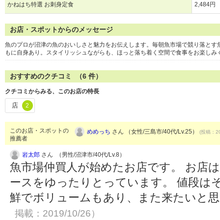
かねはち特選 お刺身定食
2,484円
お店・スポットからのメッセージ
魚のプロが沼津の魚のおいしさと魅力をお伝えします。毎朝魚市場で競り落とす
もに自身あり。スタイリッシュながらも、ほっと落ち着く空間で食事をお楽しみ
おすすめのクチコミ （
6
件）
クチコミからみる、このお店の特長
店
2
このお店・スポットの
めめっち
さん （女性/三島市/40代/Lv.25）
(投稿：20
推薦者
岩太郎
さん （男性/沼津市/40代/Lv.8）
魚市場仲買人が始めたお店です。 お店
ースをゆったりとっています。 値段は
鮮でボリュームもあり、また来たいと
掲載：2019/10/26）