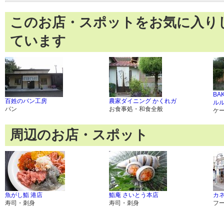
このお店・スポットをお気に入り
ています
BA
百姓のパン工房
農家ダイニング かくれガ
ル
パン
お食事処・和食全般
ケ
周辺のお店・スポット
魚がし鮨 港店
鮨庵 さいとう本店
カ
寿司・刺身
寿司・刺身
フ