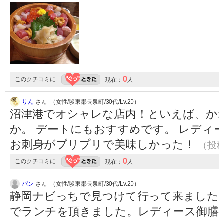
0
このクチコミに
現在：
人
りん
さん （女性/駿東郡長泉町/30代/Lv.20）
沼津港でオシャレな店内！といえば、か
か。 デートにもおすすめです。 レデ
お刺身がプリプリで美味しかった！
（投稿
0
このクチコミに
現在：
人
パン
さん （女性/駿東郡長泉町/30代/Lv.20）
静岡ナビっちで見つけて行って来ました
でランチを頂きました。レディース御膳