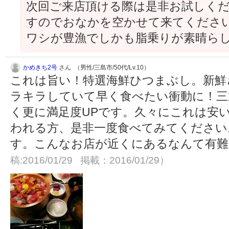
次回ご来店頂ける際は是非お試しくだ
すのでおなかを空かせて来てください
ワシが豊漁でしかも脂乗りが素晴らし
かめきち2号
さん （男性/三島市/50代/Lv.10）
これは旨い！特選海鮮ひつまぶし。新鮮
ラキラしていて早く食べたい衝動に！三
く更に満足度UPです。久々にこれは安
われる方、是非一度食べてみてください
す。こんなお店が近くにあるなんて有
稿:2016/01/29 掲載：2016/01/29）