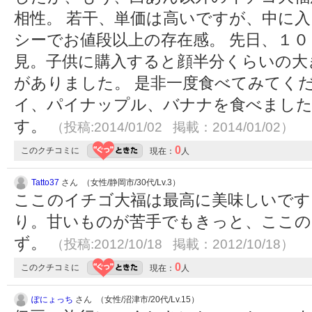
相性。 若干、単価は高いですが、中に
シーでお値段以上の存在感。 先日、１
見。子供に購入すると顔半分くらいの大
がありました。 是非一度食べてみてく
イ、パイナップル、バナナを食べまし
す。
（投稿:2014/01/02 掲載：2014/01/02）
0
このクチコミに
現在：
人
Tatto37
さん （女性/静岡市/30代/Lv.3）
ここのイチゴ大福は最高に美味しいです
り。甘いものが苦手でもきっと、ここの
ず。
（投稿:2012/10/18 掲載：2012/10/18）
0
このクチコミに
現在：
人
ぽにょっち
さん （女性/沼津市/20代/Lv.15）