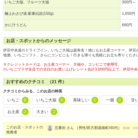
いちご大福、フルーツ大福
300円～
極上わさび漬 家康伝説(150g)
1,050円
かに汁うどん
680円
お店・スポットからのメッセージ
伊豆中央道のドライブイン。いちご大福は超有名！他にもお土産コーナー、伊豆
地酒、いちごソフト、さらにコンビニも！行きも帰りも気軽にお立ち寄りくださ
※クレジットカードは、お土産コーナー、大福や、コンビニで使用可。
※いちごプラザ全店での当日のお買い上げレシート合計3,000円以上で、伊豆中
おすすめのクチコミ （
21
件）
クチコミからみる、このお店の特長
いちご
いちご大福
美味しい
一個
甘
6
6
5
3
お土産
大きい
2
2
このお店・スポットの
五番街 さん （男性/田方郡函南町/40代）
(投稿：2007
推薦者