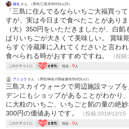
猫丸
さん （男性/三島市/60代/Lv.25）
「三島に住んでるならいちご大福買って
すが、実は今日まで食べたことがありま
（大）350円をいただきましたが、白
ぱりいちごが大きくて美味しい。 賞味
らすぐ冷蔵庫に入れてくださいと言われ
食べられる時がおすすめですね。
（投稿:2
0
このクチコミに
現在：
人
アミュウ
さん （男性/神奈川県綾瀬市/50代/Lv.2）
三島スカイウォークで周辺施設マップを
デンにもショップがあることがわかり、
に大粒のいちご、いちごと餡の量の絶妙
300円の価値ありです。
（投稿:2019/12/15
0
このクチコミに
現在：
人