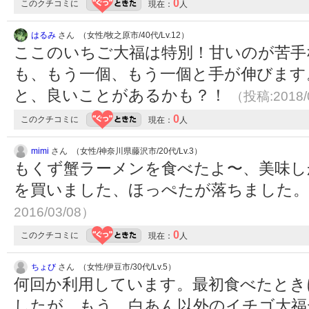
0
このクチコミに
現在：
人
はるみ
さん （女性/牧之原市/40代/Lv.12）
ここのいちご大福は特別！甘いのが苦手
も、もう一個、もう一個と手が伸びます。
と、良いことがあるかも？！
（投稿:2018/
0
このクチコミに
現在：
人
mimi
さん （女性/神奈川県藤沢市/20代/Lv.3）
もくず蟹ラーメンを食べたよ〜、美味し
を買いました、ほっぺたが落ちました
2016/03/08）
0
このクチコミに
現在：
人
ちょび
さん （女性/伊豆市/30代/Lv.5）
何回か利用しています。最初食べたとき
したが、もう、白あん以外のイチゴ大福