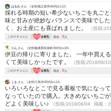
はるみ
さん （女性/牧之原市/40代/Lv.12）
採れる時期の短い希少ないちごを丸ごと
味と甘みが絶妙なバランスで美味でした
く、お土産にも喜ばれました。
（投稿:201
0
このクチコミに
現在：
人
りん
さん （女性/駿東郡長泉町/30代/Lv.20）
伊豆の帰りに寄りました。 一年中買える
くて美味しかったです。
（投稿:2018/06/1
0
このクチコミに
現在：
人
くま
さん （女性/三島市/30代/Lv.13）
いろいろなとこで見る看板で気になって
なっていたので購入。大きめないちごが
どよく美味しい♪
（投稿:2018/06/04 掲載：20