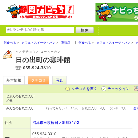
何食べる
カフェ・スイーツ・パン
喫茶店
何食べる
カフェ・スイーツ・パン
ヒノデチョウノ コーヒーカン
日の出町の珈琲館
055-924-3310
基本情報
クチコミ
写真
クチコミを書く
チェックイン
じぶんのお気に入り:
メモ:
みんなのお気に入り:
行ってみたい！…
14人
お気に入り…
4人
ランチ…
3人
全
住所
沼津市三枚橋日ノ出町347-2
055-924-3310