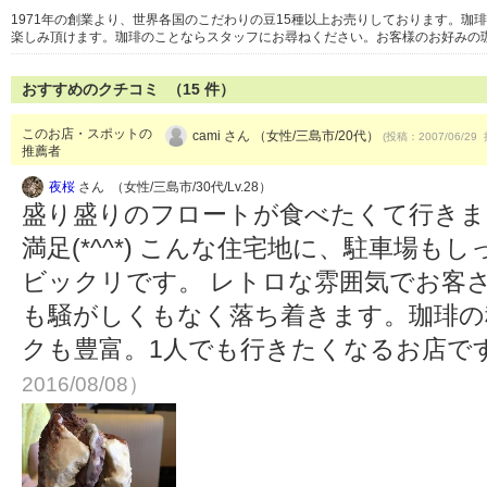
1971年の創業より、世界各国のこだわりの豆15種以上お売りしております。
楽しみ頂けます。珈琲のことならスタッフにお尋ねください。お客様のお好みの
おすすめのクチコミ （
15
件）
このお店・スポットの
cami さん （女性/三島市/20代）
(投稿：2007/06/29 
推薦者
夜桜
さん （女性/三島市/30代/Lv.28）
盛り盛りのフロートが食べたくて行きま
満足(*^^*) こんな住宅地に、駐車場
ビックリです。 レトロな雰囲気でお客
も騒がしくもなく落ち着きます。珈琲の
クも豊富。1人でも行きたくなるお店で
2016/08/08）