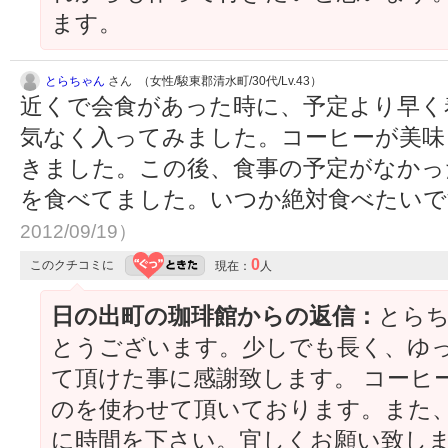
ます。
とらちゃん
さん （女性/駿東郡清水町/30代/Lv.43）
近くで会食があった時に、予定より早く
気なく入ってみました。コーヒーが美味
きました。この後、食事の予定がなかっ
を食べてました。いつか絶対食べたい
2012/09/19）
0
このクチコミに
現在：
人
日の出町の珈琲館からの返信：
とら
とうございます。少しでも長く、ゆ
て頂けた事に感謝致します。 コーヒ
のを使わせて頂いております。また
に時間を下さい。宜しくお願い致し