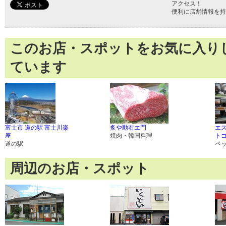
アクセス！
便利に店舗情報を持
このお店・スポットをお気に入り
ています
富士市 道の駅 富士川楽
炙や勘右エ門
エ
座
焼肉・韓国料理
ト
道の駅
ペ
周辺のお店・スポット