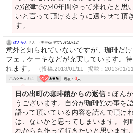
の沼津での40年間やって来れたと思
いと言って頂けるように遣らせて頂
す。
ぽんかん
さん （男性/沼津市/30代/Lv.12）
意外と知られていないですが、珈琲だけ
フェ，ケーキなどが充実しています。特
れます。
（投稿:2013/01/11 掲載：2013/01/1
0
このクチコミに
現在：
人
日の出町の珈琲館からの返信：
ぽんか
うございます。自分が珈琲館の事を
語って頂いている内容を読んで頂け
は、ないかと思ってしまいます。 何
れからも作って行きたいと思います