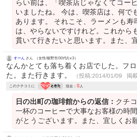
らい前は、「喫茶店じゃなくてコー
いましたね。 今は、喫茶店は、何で
あります。 それこそ、ラーメンも寿
は、やらないですけれど。これから
貫いて行きたいと思います。また、
すーん
さん （女性/裾野市/30代/Lv.3）
なんかとても落ち着くお店でした。フ
た。また行きます。
（投稿:2014/01/09 掲載
0
このクチコミに
現在：
人
日の出町の珈琲館からの返信：
クチ
一杯のコーヒーで大事なお客様の時
がとうございます。また、宜しくお