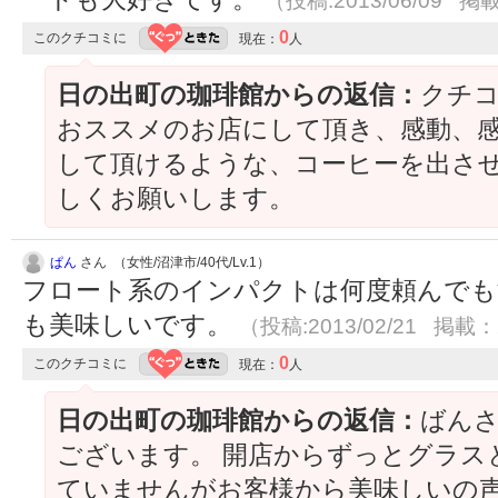
（投稿:2013/06/09 掲載
0
このクチコミに
現在：
人
日の出町の珈琲館からの返信：
クチ
おススメのお店にして頂き、感動、感
して頂けるような、コーヒーを出さ
しくお願いします。
ぱん
さん （女性/沼津市/40代/Lv.1）
フロート系のインパクトは何度頼んでも
も美味しいです。
（投稿:2013/02/21 掲載：2
0
このクチコミに
現在：
人
日の出町の珈琲館からの返信：
ばん
ございます。 開店からずっとグラス
ていませんがお客様から美味しいの