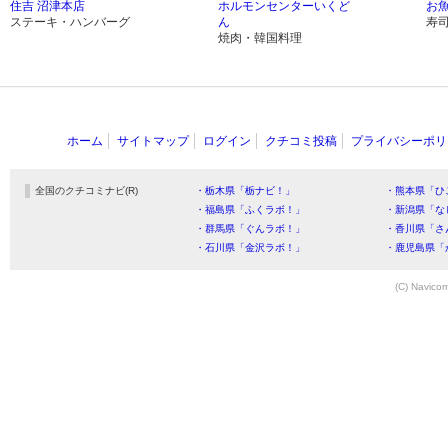
住吉 沼津本店
ホルモンセンターいくど
お魚
ステーキ・ハンバーグ
ん
寿
焼肉・韓国料理
ホーム
サイトマップ
ログイン
クチコミ投稿
プライバシーポリ
全国のクチコミナビ(R)
・栃木県「栃ナビ！」
・熊本県「ひ
・福島県「ふくラボ！」
・新潟県「な
・群馬県「ぐんラボ！」
・香川県「さ
・石川県「金沢ラボ！」
・鹿児島県「
(C) Navicom