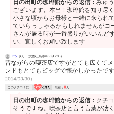
日の出町の珈琲館からの返信：
みゅ
ございます。本当！珈琲館を知り尽
小さな頃からお母様と一緒に来られて
ていらっしゃるかもしれませんがコ
さんが居る時が一番盛りがいいんど
い。宜しくお願い致します
バン
さん （女性/三島市/40代/Lv.35）
昔ながらの喫茶店ですがとても広くてメ
ンドもとてもビッグで懐かしかったで
2014/03/30）
0
このクチコミに
現在：
人
日の出町の珈琲館からの返信：
クチ
そうですね。喫茶店と言う言葉が凄く