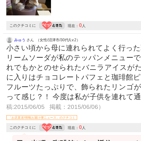
0
このクチコミに
現在：
人
みゅう
さん （女性/沼津市/30代/Lv.2）
小さい頃から母に連れられてよく行った
リームソーダが私のテッパンメニューで
れでもかとのせられたバニラアイスがた
に入りはチョコレートパフェと珈琲館ピ
フルーツたっぷりで、飾られたリンゴが
って感じ？！ 今度は私が子供を連れて
稿:2015/06/05 掲載：2015/06/06）
「お店直送!情報お届け便ニュース」のクチコミ
0
このクチコミに
現在：
人