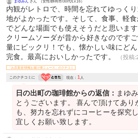
まゆみん
さん （女性/静岡市/30代/Lv.16）
内観がレトロで、時間を忘れてゆっくり
地がよかったです。そして、食事、軽食
でどんな場面でも使えそうだと思います
クリームソーダが昔から好きなのですご
量にビックリ！でも、懐かしい味にどん
完食。最高においしかったです。
（投稿:2
「お店直送!情報お届け便ニュース」のクチコミ
1
このクチコミに
現在：
人
日の出町の珈琲館からの返信：
まゆ
とうございます。 喜んで頂けてあり
も、努力を忘れずにコーヒーを探究
宜しくお願い致します。