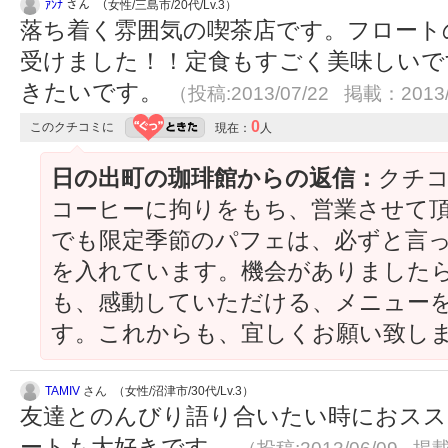
ｱﾝﾅ
さん （女性/三島市/20代/Lv.3）
落ち着く雰囲気の喫茶店です。フロート
受けました！！定食もすごく美味しいで
きたいです。
（投稿:2013/07/22 掲載：2013/
0
このクチコミに
現在：
人
日の出町の珈琲館からの返信：
クチ
コーヒーに拘りをもち、営業させて頂
でも限定季節のパフェは、必ずと言
を入れています。機会がありましたら
も、感動していただける、メニュー
す。これからも、宜しくお願い致し
TAMIV
さん （女性/沼津市/30代/Lv.3）
友達とのんびり語り合いたい時におスス
ートも大好きです。