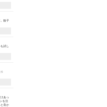
す。餃子
つも試し
（投
だけあっ
ンを注
いと良か