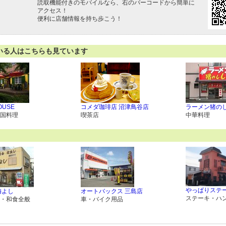
読取機能付きのモバイルなら、右のバーコードから簡単に
アクセス！
便利に店舗情報を持ち歩こう！
いる人はこちらも見ています
OUSE
コメダ珈琲店 沼津鳥谷店
ラーメン猪の
国料理
喫茶店
中華料理
やっぱりステ
梅よし
オートバックス 三島店
ステーキ・ハ
・和食全般
車・バイク用品