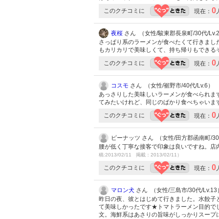
0
このクチコミに
現在：
夜桜
さん （女性/駿東郡長泉町/30代/Lv.
さっぱり系のラーメンが食べたくて行きまし
もカリカリで美味しくて、持ち帰りもできる
0
このクチコミに
現在：
コスモ
さん （女性/裾野市/40代/Lv.6）
あっさりした美味しいラーメンが食べられま
てみたいけれど、同じのばかり食べちゃいま
0
このクチコミに
現在：
ピーナッツ さん （女性/田方郡函南町/3
腰が低く丁寧な接客で印象は良いですね。店
稿:2013/02/11 掲載：2013/02/11）
0
このクチコミに
現在：
マロン犬
さん （女性/三島市/30代/Lv.13
昨日の夜、彼とはじめて行きました。水餃子
て美味しかったです★トマトラーメン目的で
文。海鮮系はあさりの旨味がしっかりスープ