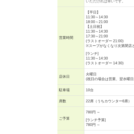
いただければ幸いです。
【平日】
11:30～14:30
18:00～21:00
【土日祝】
11:30～14:30
17:30～21:00
営業時間
(ラストオーダー 21:00)
※スープがなくなり次第閉店
[ランチ]
11:30～14:30
(ラストオーダー 14:30)
火曜日
店休日
(祝日の場合は営業、翌水曜日
駐車場
10台
席数
22席（うちカウンター6席）
780円 ～
ご予算
[ランチ予算]
780円 ～