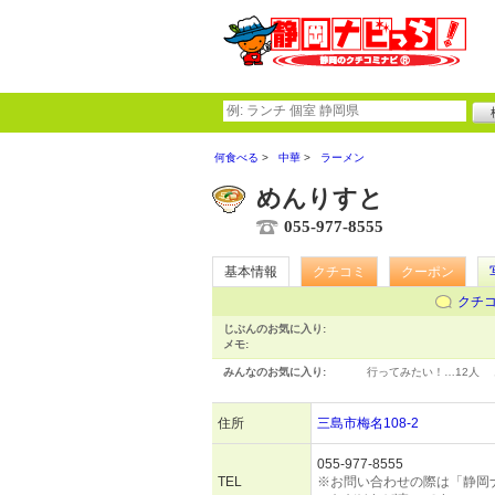
何食べる
中華
ラーメン
めんりすと
055-977-8555
基本情報
クチコミ
クーポン
クチ
じぶんのお気に入り:
メモ:
みんなのお気に入り:
行ってみたい！…
12人
住所
三島市梅名108-2
055-977-8555
TEL
※お問い合わせの際は「静岡