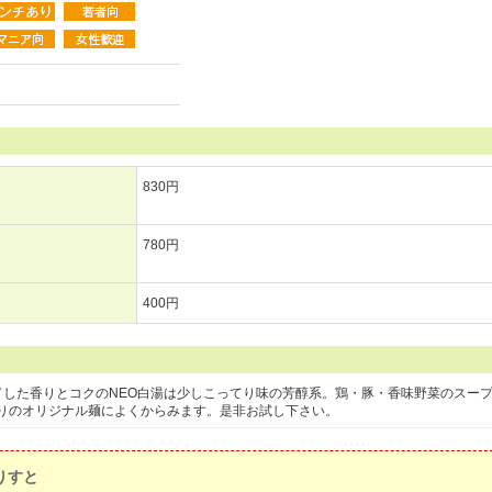
830円
780円
400円
ドした香りとコクのNEO白湯は少しこってり味の芳醇系。鶏・豚・香味野菜のスー
りのオリジナル麺によくからみます。是非お試し下さい。
りすと