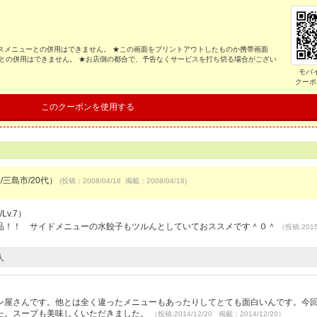
ビスメニューとの併用はできません。 ★この画面をプリントアウトしたものか携帯画面
との併用はできません。 ★お店側の都合で、予告なくサービスを打ち切る場合がござい
モバ
クーポ
このクーポンを使用する
/三島市/20代）
(投稿：2008/04/18 掲載：2008/04/18)
Lv.7）
品！！ サイドメニューの水餃子もツルんとしていておススメです＾０＾
（投稿:2015
人
ン屋さんです。他とは全く違ったメニューもあったりしてとても面白いんです。今
た。スープも美味しくいただきました。
（投稿:2014/12/20 掲載：2014/12/20）