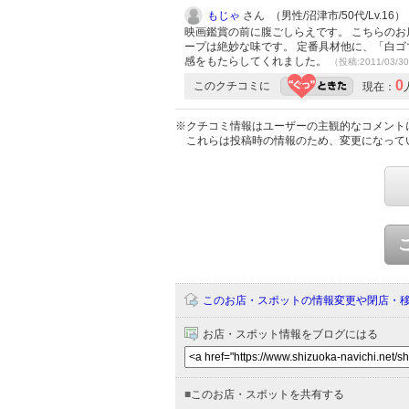
もじゃ
さん （男性/沼津市/50代/Lv.16）
映画鑑賞の前に腹ごしらえです。 こちらのお
ープは絶妙な味です。 定番具材他に、「白ゴ
感をもたらしてくれました。
（投稿:2011/03/3
0
このクチコミに
現在：
※クチコミ情報はユーザーの主観的なコメント
これらは投稿時の情報のため、変更になって
このお店・スポットの情報変更や閉店・
お店・スポット情報をブログにはる
■
このお店・スポットを共有する