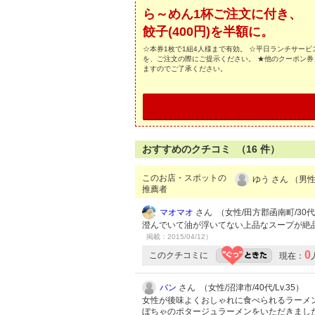
ら～めん1杯ご注文に付き、
餃子(400円)を半額に。
☆本券1枚で1組4人様まで有効。 ☆平日ランチサー
を、ご注文の際にご提示ください。 ★他のクーポン券
ますのでご了承ください。
おすすめのクチコミ （
16
件）
このお店・スポットの
ゆう さん （男性
推薦者
マオマオ
さん （女性/田方郡函南町/30代/
澄んでいて油が浮いてない上品なスープが絶
掲載：2015/04/12）
0
このクチコミに
現在：
バン
さん （女性/沼津市/40代/Lv.35）
女性が後味よくおしゃれに食べられるラーメ
ぼちゃのポタージュラーメンをいただきまし