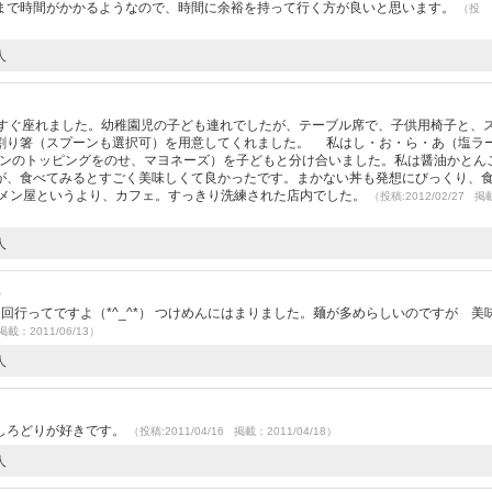
まで時間がかかるようなので、時間に余裕を持って行く方が良いと思います。
（投
人
くすぐ座れました。幼稚園児の子ども連れでしたが、テーブル席で、子供用椅子と、
割り箸（スプーンも選択可）を用意してくれました。 私はし・お・ら・あ（塩ラ
メンのトッピングをのせ、マヨネーズ）を子どもと分け合いました。私は醤油かとん
が、食べてみるとすごく美味しくて良かったです。まかない丼も発想にびっくり、
メン屋というより、カフェ。すっきり洗練された店内でした。
（投稿:2012/02/27 掲
人
）
回行ってですよ（*^_^*） つけめんにはまりました。麺が多めらしいのですが 美
掲載：2011/06/13）
人
）
しろどりが好きです。
（投稿:2011/04/16 掲載：2011/04/18）
人