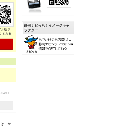
静岡ナビっち！イメージキャ
イル版で
ラクター
ンをみる
/04/11
回は、か