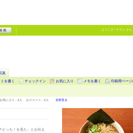
ようこそ！
ゲスト
さん
写真
コミを書く
チェックイン
お気に入り
メモを書く
印刷用ページ
お気に入り…
4人
おススメ☆…
4人
全部見る
ナビっち！を見た」とお伝え