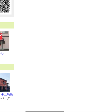
しし
ーキ三島店
ンバーグ