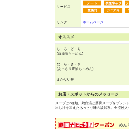
サービス
リンク
ホームページ
オススメ
し・ろ・ど・り
(白湯塩ら～めん)
む・ら・さ・き
(あっさり正油ら～めん)
まかない丼
お店・スポットからのメッセージ
スープは2種類。鶏白湯と豚骨スープをブレン
出し汁を加えたあっさり味の淡麗系。全流粉入
めん