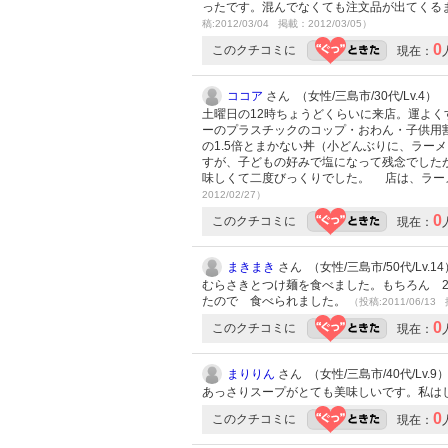
ったです。混んでなくても注文品が出てくる
稿:2012/03/04 掲載：2012/03/05）
0
このクチコミに
現在：
ココア
さん （女性/三島市/30代/Lv.4）
土曜日の12時ちょうどくらいに来店。運よ
ーのプラスチックのコップ・おわん・子供用
の1.5倍とまかない丼（小どんぶりに、ラー
すが、子どもの好みで塩になって残念でした
味しくて二度びっくりでした。 店は、ラー
2012/02/27）
0
このクチコミに
現在：
まきまき
さん （女性/三島市/50代/Lv.14
むらさきとつけ麺を食べました。もちろん 2
たので 食べられました。
（投稿:2011/06/13 
0
このクチコミに
現在：
まりりん
さん （女性/三島市/40代/Lv.9
あっさりスープがとても美味しいです。私は
0
このクチコミに
現在：