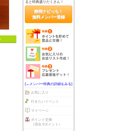
ると特典盛りだくさん！
静岡ナビっち！
無料メンバー登録
る
[→メンバー特典の詳細をみる]
お気に入り
行きたいイベント
マイページ
ポイント交換
（現在 0ポイント）