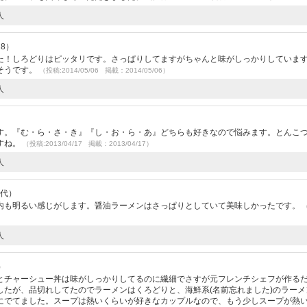
人
28）
た！しろどりはピッタリです。さっぱりしてますがちゃんと味がしっかりしていま
そうです。
（投稿:2014/05/06 掲載：2014/05/06）
人
す。『む・ら・さ・き』『し・お・ら・あ』どちらも好きなので悩みます。とんこ
すね。
（投稿:2013/04/17 掲載：2013/04/17）
人
0代）
内も明るい感じがします。醤油ラーメンはさっぱりとしていて美味しかったです。
人
）
とチャーシュー丼は味がしっかりしてるのに繊細でさすが元フレンチシェフが作る
したが、品切れしてたのでラーメンはくろどりと、海鮮系(名前忘れました)のラーメ
にでてました。スープは熱いくらいが好きなカップルなので、もう少しスープが熱