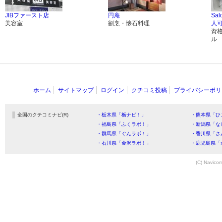
JIBファースト店
円庵
Sal
美容室
割烹・懐石料理
人
資
ル
ホーム
サイトマップ
ログイン
クチコミ投稿
プライバシーポリ
全国のクチコミナビ(R)
・栃木県「栃ナビ！」
・熊本県「ひ
・福島県「ふくラボ！」
・新潟県「な
・群馬県「ぐんラボ！」
・香川県「さ
・石川県「金沢ラボ！」
・鹿児島県「
(C) Navicom