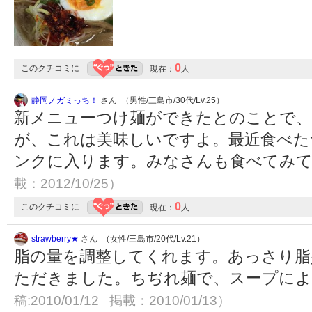
0
このクチコミに
現在：
人
静岡ノガミっち！
さん （男性/三島市/30代/Lv.25）
新メニューつけ麺ができたとのことで、
が、これは美味しいですよ。最近食べた
ンクに入ります。みなさんも食べてみ
載：2012/10/25）
0
このクチコミに
現在：
人
strawberry★
さん （女性/三島市/20代/Lv.21）
脂の量を調整してくれます。あっさり脂
ただきました。ちぢれ麺で、スープによ
稿:2010/01/12 掲載：2010/01/13）