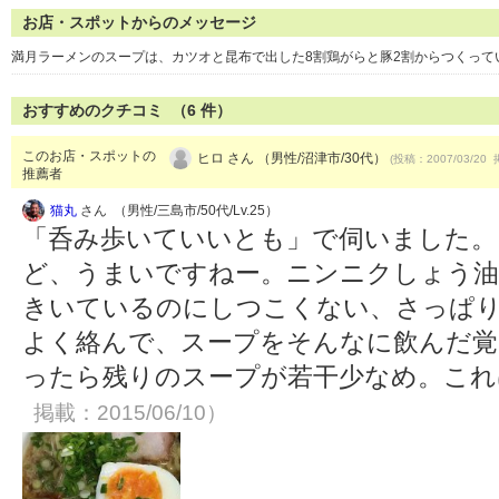
お店・スポットからのメッセージ
満月ラーメンのスープは、カツオと昆布で出した8割鶏がらと豚2割からつくって
おすすめのクチコミ （
6
件）
このお店・スポットの
ヒロ さん （男性/沼津市/30代）
(投稿：2007/03/20 
推薦者
猫丸
さん （男性/三島市/50代/Lv.25）
「呑み歩いていいとも」で伺いました。
ど、うまいですねー。ニンニクしょう
きいているのにしつこくない、さっぱり
よく絡んで、スープをそんなに飲んだ覚
ったら残りのスープが若干少なめ。こ
掲載：2015/06/10）