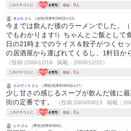
0
このクチコミに
現在：
人
きんか
さん （女性/沼津市/30代/Lv.13）
今までは飲んだ後のラーメンでした。（
でもわかります!）ちゃんとご飯として
日の21時までのライス＆餃子がつくセ
の居酒屋から運ばれてくるし、1軒目か
（投稿:2009/12/18 掲載：2009/12/25）
0
このクチコミに
現在：
人
エルヴィス
さん （男性/沼津市/40代/Lv.17）
少し甘さの感じるスープが飲んだ後に最
街の定番です。
（投稿:2009/09/23 掲載：200
0
このクチコミに
現在：
人
ヒロ さん （男性/沼津市/30代）