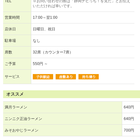
TEL
※お問い合わせの際は「静岡ナビっち！を見た」とお伝え
いただければ幸いです。
営業時間
17:00～翌1:00
店休日
日曜日、祝日
駐車場
なし
席数
32席（カウンター7席）
ご予算
550円 ～
サービス
オススメ
満月ラーメン
640円
ニンニク正油ラーメン
640円
みそおやじラーメン
700円