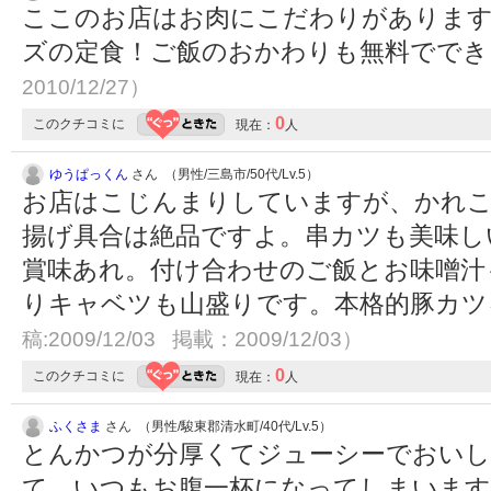
ここのお店はお肉にこだわりがあります
ズの定食！ご飯のおかわりも無料でで
2010/12/27）
0
このクチコミに
現在：
人
ゆうぱっくん
さん （男性/三島市/50代/Lv.5）
お店はこじんまりしていますが、かれこ
揚げ具合は絶品ですよ。串カツも美味し
賞味あれ。付け合わせのご飯とお味噌汁
りキャベツも山盛りです。本格的豚カ
稿:2009/12/03 掲載：2009/12/03）
0
このクチコミに
現在：
人
ふくさま
さん （男性/駿東郡清水町/40代/Lv.5）
とんかつが分厚くてジューシーでおい
て、いつもお腹一杯になってしまいま