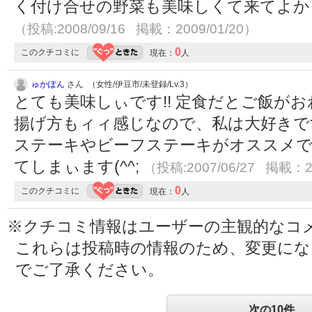
く付け合せの野菜も美味しくて来てよか
（投稿:2008/09/16 掲載：2009/01/20）
0
このクチコミに
現在：
人
ゅかぽん
さん （女性/伊豆市/未登録/Lv.3）
とても美味しぃです!! 定食だとご飯が
揚げ方もィィ感じなので、私は大好きで
ステーキやビーフステーキがオススメです
てしまぃます(^^;
（投稿:2007/06/27 掲載：20
0
このクチコミに
現在：
人
※クチコミ情報はユーザーの主観的なコ
これらは投稿時の情報のため、変更に
でご了承ください。
次の10件