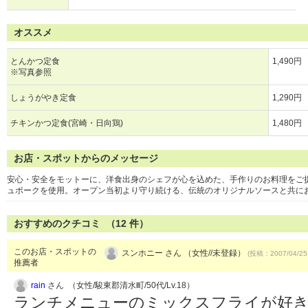
オススメ
とんかつ定食
1,490円
※写真参照
しょうがやき定食
1,290円
チキンかつ定食(宮崎・日向鶏)
1,480円
お店・スポットからのメッセージ
安心・安全をモットーに、洋食出身のシェフが心を込めた、手作りのお料理をご
ュポークを使用。オープン当初より守り続ける、伝統のオリジナルソースと共に
おすすめのクチコミ （
12
件）
このお店・スポットの
スンホニー さん （女性//未登録）
(投稿：2007/04/25
推薦者
rain
さん （女性/駿東郡清水町/50代/Lv.18）
ランチメニューのミックスフライが好き