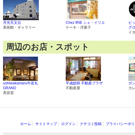
月光天文台
Chez IRIE シェ・イリエ
ピッ
美術館・ギャラリー
ケーキ・洋菓子
グ
イ
周辺のお店・スポット
ushiwakamaru牛若丸
平成総研 不動産プラザ
ガン
GRAND
不動産屋
カ
美容室
ホーム
サイトマップ
ログイン
クチコミ投稿
プライバシーポリ