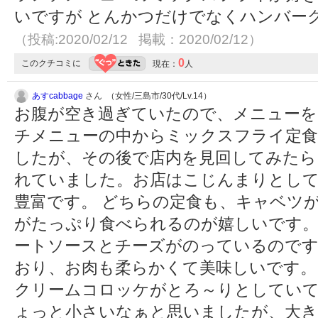
いですが とんかつだけでなくハンバー
（投稿:2020/02/12 掲載：2020/02/12）
0
このクチコミに
現在：
人
あすcabbage
さん （女性/三島市/30代/Lv.14）
お腹が空き過ぎていたので、メニューを
チメニューの中からミックスフライ定食
したが、その後で店内を見回してみたら
れていました。お店はこじんまりとし
豊富です。 どちらの定食も、キャベツ
がたっぷり食べられるのが嬉しいです
ートソースとチーズがのっているのです
おり、お肉も柔らかくて美味しいです。
クリームコロッケがとろ～りとしていて
ょっと小さいなぁと思いましたが、大