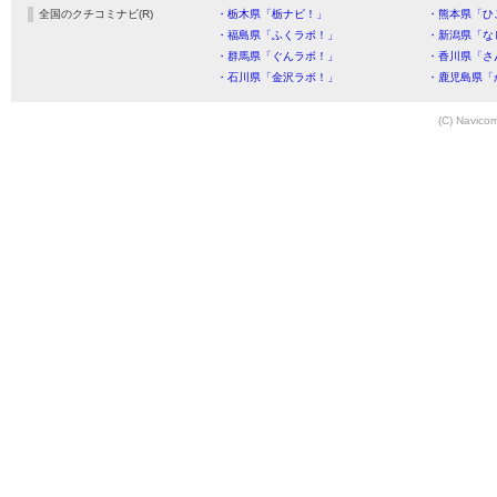
全国のクチコミナビ(R)
・栃木県「栃ナビ！」
・熊本県「ひ
・福島県「ふくラボ！」
・新潟県「な
・群馬県「ぐんラボ！」
・香川県「さ
・石川県「金沢ラボ！」
・鹿児島県「
(C) Navicom