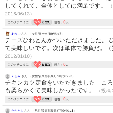
してくれて、全体としては満足です。
（
2016/06/13）
0
このクチコミに
現在：
人
あねご
さん （女性/富士市/40代/Lv.7）
チーズひれとんかついただきました。 
て美味しいです。次は単体で勝負だ。（
2012/01/10）
0
このクチコミに
現在：
人
くるみ
さん （女性/駿東郡長泉町/20代/Lv.23）
チキンカツ定食をいただきました。こ
も柔らかくて美味しかったです。
（投稿:2
0
このクチコミに
現在：
人
たかとし
さん （男性/駿東郡長泉町/40代/Lv.1）