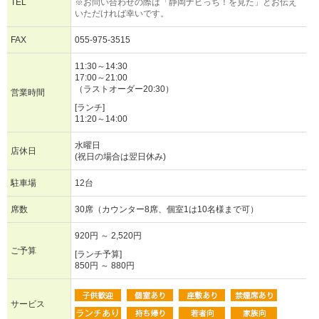
TEL
※お問い合わせの際は「静岡ナビっち！を見た」とお伝え
いただければ幸いです。
FAX
055-975-3515
11:30～14:30
17:00～21:00
（ラストオーダー20:30）
営業時間
[ランチ]
11:20～14:00
水曜日
店休日
(祝日の場合は翌日休み)
駐車場
12台
席数
30席（カウンター8席、個室1は10名様まで可）
920円 ～ 2,520円
ご予算
[ランチ予算]
850円 ～ 880円
サービス