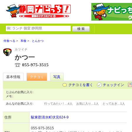
何食べる
和食
とんかつ
カツイチ
かつ一
055-975-3515
基本情報
クチコミ
写真
クチコミを書く
チェックイン
じぶんのお気に入り:
メモ:
みんなのお気に入り:
行ってみたい！…
4人
お気に入り…
1人
とっておき…
1人
住所
駿東郡清水町伏見624-9
055-975-3515