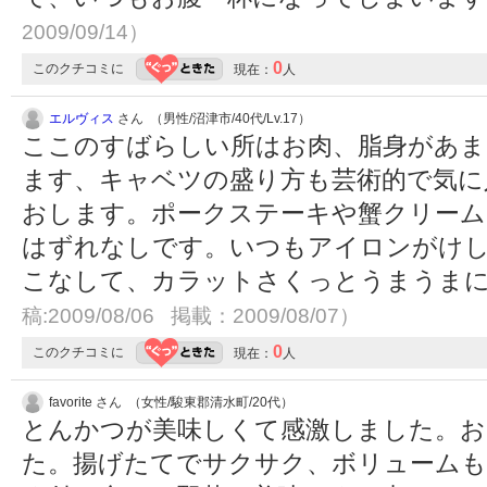
2009/09/14）
0
このクチコミに
現在：
人
エルヴィス
さん （男性/沼津市/40代/Lv.17）
ここのすばらしい所はお肉、脂身があま
ます、キャベツの盛り方も芸術的で気に
おします。ポークステーキや蟹クリー
はずれなしです。いつもアイロンがけ
こなして、カラットさくっとうまうま
稿:2009/08/06 掲載：2009/08/07）
0
このクチコミに
現在：
人
favorite さん （女性/駿東郡清水町/20代）
とんかつが美味しくて感激しました。お
た。揚げたてでサクサク、ボリュームも